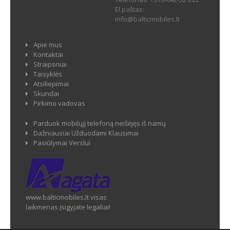
El.paštas:
info@balticmobiles.lt
Apie mus
Kontaktai
Straipsniai
Taisyklės
Atsiliepimai
Skundai
Pirkimo vadovas
Parduok mobilųjį telefoną neišėjęs iš namų
Dažniausiai Užduodami Klausimai
Pasiūlymai Verslui
www.balticmobiles.lt visas
laikmenas įsigyjate legaliai!