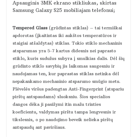
Apsauginis 3MK ekrano stikliukas, skirtas
Samsung Galaxy S25 mobiliajam telefonui;
Tempered Glass
(grūdintas stiklas) – tai termiškai
apdorotas (įkaitintas iki aukštos temperatūros ir
staigiai atšaldytas) stiklas. Tokio stiklo mechaninis
atsparumas yra 5-7 kartus didesnis nei paprasto
stiklo, kuris sudužus subyra į smulkias dalis. Dėl šių
grūdinto stiklo savybių jis laikomas saugesniu ir
naudojamas ten, kur paprastas stiklas netinka dėl
nepakankamo mechaninio atsparumo smūgio metu.
Plėvelės viršus padengtas Anti-Fingerprint (atspariu
pirštų antspaudams) sluoksniu. Šios specialios
dangos dėka ji pasižymi itin mažu trinties
koeficientu, valdymas pirštu tampa lengvesnis ir
tikslesnis, o po naudojimo beveik nelieka pirštų
antspaudų ant paviršiaus.