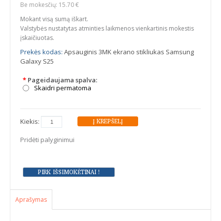
Be mokesčių: 15.70 €
Mokant visą sumą iškart.
Valstybės nustatytas atminties laikmenos vienkartinis mokestis
įskaičiuotas.
Prekės kodas:
Apsauginis 3MK ekrano stikliukas Samsung
Galaxy S25
*
Pageidaujama spalva:
Skaidri permatoma
Kiekis:
Pridėti palyginimui
Aprašymas