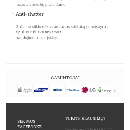
mažo atspindžių pralaidumo.
* Anti-shatter
Grūdimo stiklo dėka sudaužius stikliuką jis neišbyra į
šipulius ir išlieka tinkamas
naudojimui, net ir įskilęs.
GAMINTOJAI
TURITE KLAUSIMŲ?
SEK MUS
FACEBOOK`E
Telefonas:
+370-642-52-222