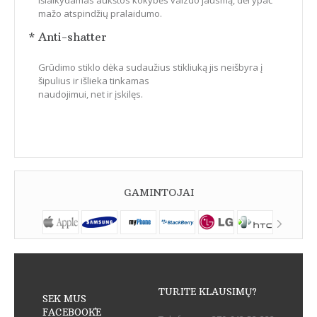
mažo atspindžių pralaidumo.
* Anti-shatter
Grūdimo stiklo dėka sudaužius stikliuką jis neišbyra į
šipulius ir išlieka tinkamas
naudojimui, net ir įskilęs.
GAMINTOJAI
TURITE KLAUSIMŲ?
SEK MUS
FACEBOOK`E