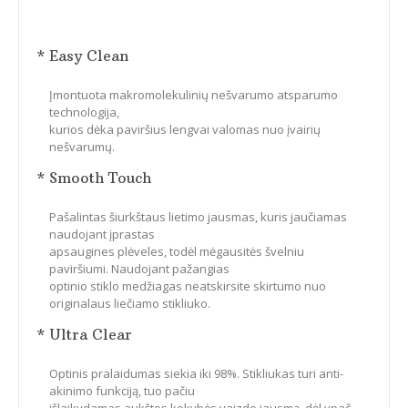
* Easy Clean
Įmontuota makromolekulinių nešvarumo atsparumo
technologija,
kurios dėka paviršius lengvai valomas nuo įvairių
nešvarumų.
* Smooth Touch
Pašalintas šiurkštaus lietimo jausmas, kuris jaučiamas
naudojant įprastas
apsaugines plėveles, todėl mėgausitės švelniu
paviršiumi. Naudojant pažangias
optinio stiklo medžiagas neatskirsite skirtumo nuo
originalaus liečiamo stikliuko.
* Ultra Clear
Optinis pralaidumas siekia iki 98%. Stikliukas turi anti-
akinimo funkciją, tuo pačiu
išlaikydamas aukštos kokybės vaizdo jausmą, dėl ypač