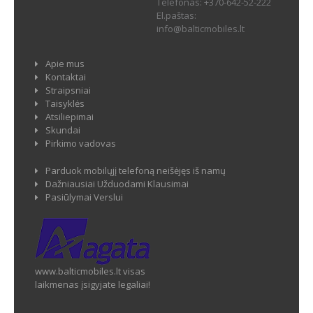
Telefonas:
+370-642-52-222
El.paštas:
info@balticmobiles.lt
Apie mus
Kontaktai
Straipsniai
Taisyklės
Atsiliepimai
Skundai
Pirkimo vadovas
Parduok mobilųjį telefoną neišėjęs iš namų
Dažniausiai Užduodami Klausimai
Pasiūlymai Verslui
www.balticmobiles.lt visas
laikmenas įsigyjate legaliai!