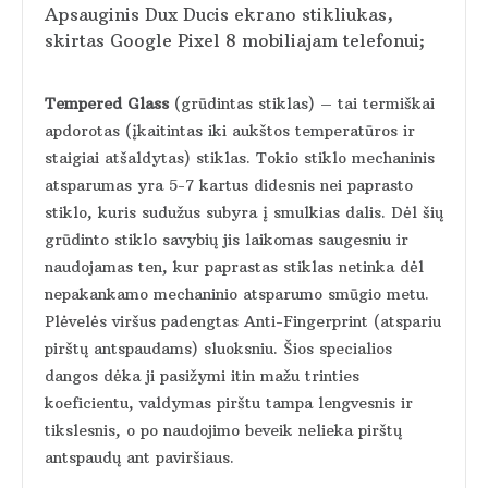
Apsauginis Dux Ducis ekrano stikliukas,
skirtas Google Pixel 8 mobiliajam telefonui;
Tempered Glass
(grūdintas stiklas) – tai termiškai
apdorotas (įkaitintas iki aukštos temperatūros ir
staigiai atšaldytas) stiklas. Tokio stiklo mechaninis
atsparumas yra 5-7 kartus didesnis nei paprasto
stiklo, kuris sudužus subyra į smulkias dalis. Dėl šių
grūdinto stiklo savybių jis laikomas saugesniu ir
naudojamas ten, kur paprastas stiklas netinka dėl
nepakankamo mechaninio atsparumo smūgio metu.
Plėvelės viršus padengtas Anti-Fingerprint (atspariu
pirštų antspaudams) sluoksniu. Šios specialios
dangos dėka ji pasižymi itin mažu trinties
koeficientu, valdymas pirštu tampa lengvesnis ir
tikslesnis, o po naudojimo beveik nelieka pirštų
antspaudų ant paviršiaus.