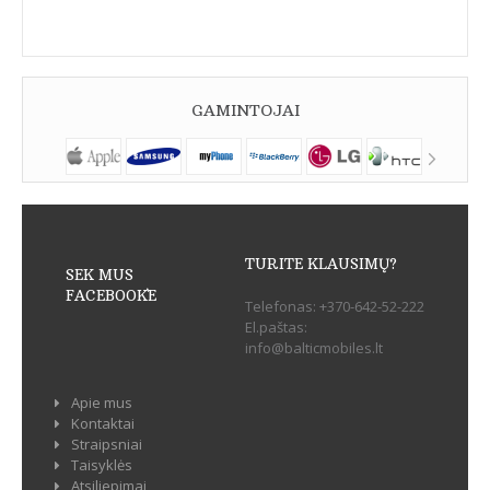
GAMINTOJAI
TURITE KLAUSIMŲ?
SEK MUS
FACEBOOK`E
Telefonas:
+370-642-52-222
El.paštas:
info@balticmobiles.lt
Apie mus
Kontaktai
Straipsniai
Taisyklės
Atsiliepimai