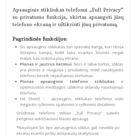
Apsauginis stikliukas telefonui „Full Privacy“
su privatumo funkcija, skirtas apsaugoti jūsų
telefono ekraną ir užtikrinti jūsų privatumą.
Pagrindinės funkciijos:
Šis apsauginis stikliukas turi specialią dangą, kuri riboja
žiūrėjimo kampą, todėl šalia esantys žmonės negali
matyti, kas rodoma jūsų ekrane.
Plonas ir jautrus lietimui
. Nors ir labai tvirtas, stiklas
yra plonas ir reaguoja į prisilietimą, todėl naudojantis
telefonu beveik nejaučiamas skirtumas.
Plonas apsauginis telefono stikliukas
ir
optimizuotos medžiagos užtikrina sklandų naudojimąsi
telefonu.
Hd Shield – apsauginis stikliukas telefonui siūlo
mėgautis ryškiomis spalvomis ir ryškiomis detalėmis.
Grūdintas telefono stiklas „Full Privacy“ suteiks
įrenginiui aukščiausios klasės apsaugą.
*Naudojant šio tipo apsauginius stiklus gali neveikti po
ekranu esantis pirštų antspaudų skaitytuvas.