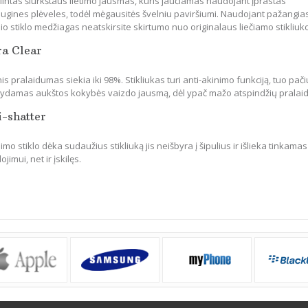
lintas šiurkštaus lietimo jausmas, kuris jaučiamas naudojant įprastas
ugines plėveles, todėl mėgausitės švelniu paviršiumi. Naudojant pažangia
io stiklo medžiagas neatskirsite skirtumo nuo originalaus liečiamo stikliuk
ra Clear
is pralaidumas siekia iki 98%. Stikliukas turi anti-akinimo funkciją, tuo pači
ikydamas aukštos kokybės vaizdo jausmą, dėl ypač mažo atspindžių pralai
i-shatter
mo stiklo dėka sudaužius stikliuką jis neišbyra į šipulius ir išlieka tinkamas
jimui, net ir įskilęs.