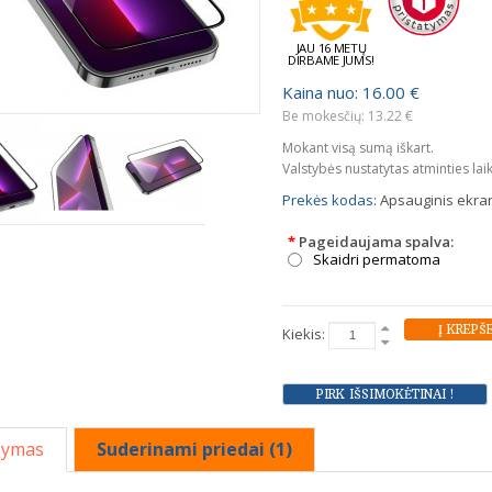
JAU 16 METŲ
DIRBAME JUMS!
Kaina nuo: 16.00 €
Be mokesčių: 13.22 €
Mokant visą sumą iškart.
Valstybės nustatytas atminties lai
Prekės kodas:
Apsauginis ekran
*
Pageidaujama spalva:
Skaidri permatoma
Kiekis:
šymas
Suderinami priedai (1)