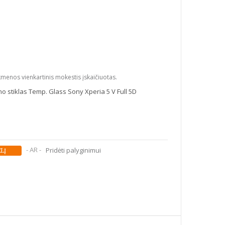
kmenos vienkartinis mokestis įskaičiuotas.
o stiklas Temp. Glass Sony Xperia 5 V Full 5D
- AR -
Pridėti palyginimui