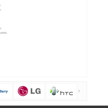
s
o.
u
dumo.