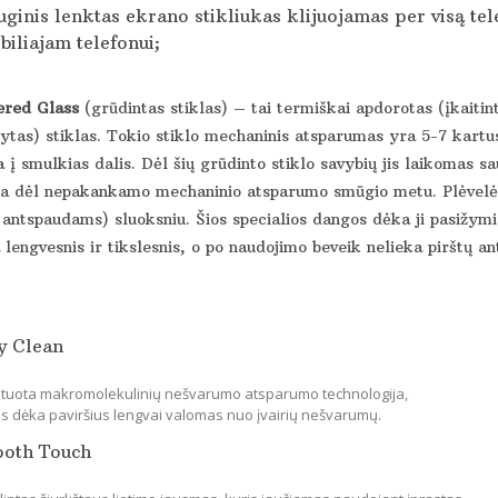
ginis lenktas ekrano stikliukas klijuojamas per visą te
iliajam telefonui;
red Glass
(grūdintas stiklas) – tai termiškai apdorotas (įkaitin
ytas) stiklas. Tokio stiklo mechaninis atsparumas yra 5-7 kartus
 į smulkias dalis. Dėl šių grūdinto stiklo savybių jis laikomas s
ka dėl nepakankamo mechaninio atsparumo smūgio metu. Plėvelės 
 antspaudams) sluoksniu. Šios specialios dangos dėka ji pasižymi 
lengvesnis ir tikslesnis, o po naudojimo beveik nelieka pirštų an
y Clean
tuota makromolekulinių nešvarumo atsparumo technologija,
os dėka paviršius lengvai valomas nuo įvairių nešvarumų.
ooth Touch