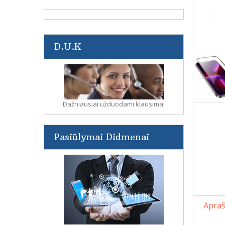
D.U.K
Dažniausiai užduodami klausimai
Pasiūlymai Didmenai
Apra