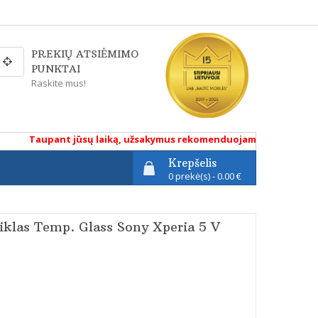
PREKIŲ ATSIĖMIMO
PUNKTAI
Raskite mus!
Taupant jūsų laiką, užsakymus rekomenduojame atlikti renkanti
Krepšelis
0 prekė(s) - 0.00 €
iklas Temp. Glass Sony Xperia 5 V