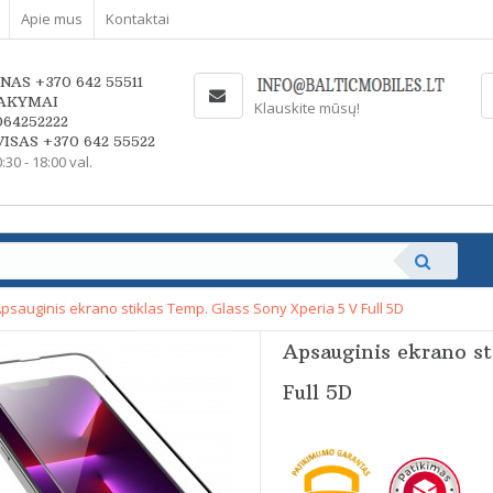
Apie mus
Kontaktai
NAS +370 642 55511
AKYMAI
Klauskite mūsų!
064252222
ISAS +370 642 55522
0:30 - 18:00 val.
psauginis ekrano stiklas Temp. Glass Sony Xperia 5 V Full 5D
Apsauginis ekrano st
Full 5D