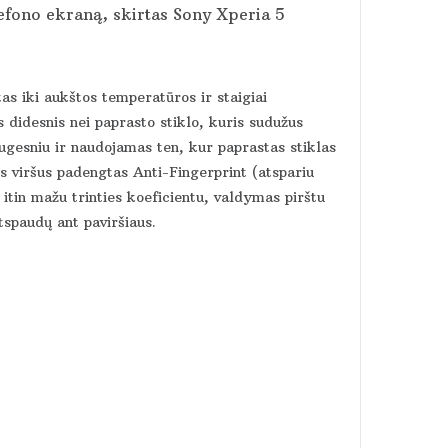
lefono ekraną, skirtas Sony Xperia
5
tas iki aukštos temperatūros ir staigiai
 didesnis nei paprasto stiklo, kuris sudužus
augesniu ir naudojamas ten, kur paprastas stiklas
viršus padengtas Anti-Fingerprint (atspariu
itin mažu trinties koeficientu, valdymas pirštu
tspaudų ant paviršiaus.