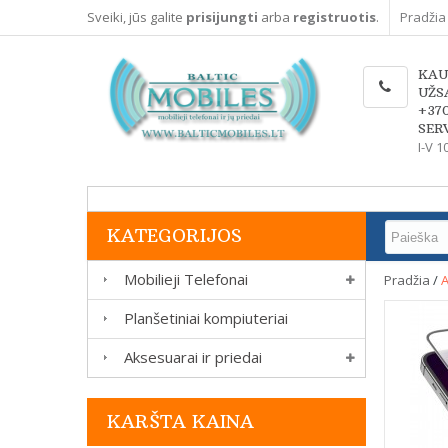
Sveiki, jūs galite
prisijungti
arba
registruotis
.
Pradžia
KAU
UŽS
+37
SERV
I-V 1
KATEGORIJOS
Mobilieji Telefonai
Pradžia
/
A
Planšetiniai kompiuteriai
Aksesuarai ir priedai
KARŠTA KAINA