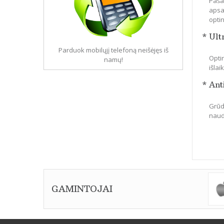
Paša
apsa
optin
* Ult
Parduok mobilųjį telefoną neišėjęs iš
Optin
namų!
išla
* Ant
Grūdi
naudo
GAMINTOJAI