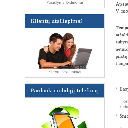
Pasiūlymai Didmenai
Apsau
V
mob
Klientų atsiliepimai
Tempe
atšald
subyra
netin
pirštų
tampa 
Klientų atsiliepimai
* Eas
Parduok mobilųjį telefoną
Įmon
kuri
* Sm