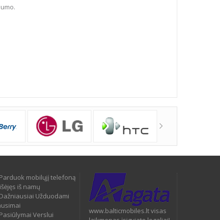
dumo.
Parduok mobilųjį telefoną
išėjęs iš namų
Dažniausiai Užduodami
ausimai
www.balticmobiles.lt visas
Pasiūlymai Verslui
laikmenas įsigyjate legaliai!