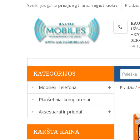
Sveiki, jūs galite
prisijungti
arba
registruotis
.
Pradžia
KAU
UŽS
+37
SERV
I-V 1
KATEGORIJOS
Mobilieji Telefonai
Pradžia
/
A
Planšetiniai kompiuteriai
Aksesuarai ir priedai
KARŠTA KAINA