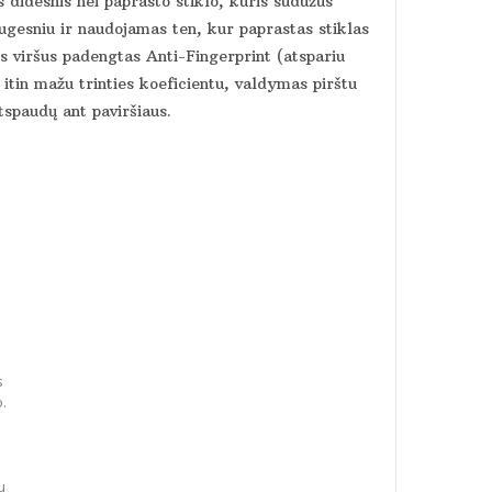
 didesnis nei paprasto stiklo, kuris sudužus
augesniu ir naudojamas ten, kur paprastas stiklas
viršus padengtas Anti-Fingerprint (atspariu
itin mažu trinties koeficientu, valdymas pirštu
tspaudų ant paviršiaus.
s
o.
u