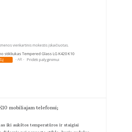
kmenos vienkartinis mokestis įskaičiuotas.
o stikliukas Tempered Glass LG K420 K10
- AR -
Pridėti palyginimui
K10 mobiliajam telefonui;
tas iki aukštos temperatūros ir staigiai