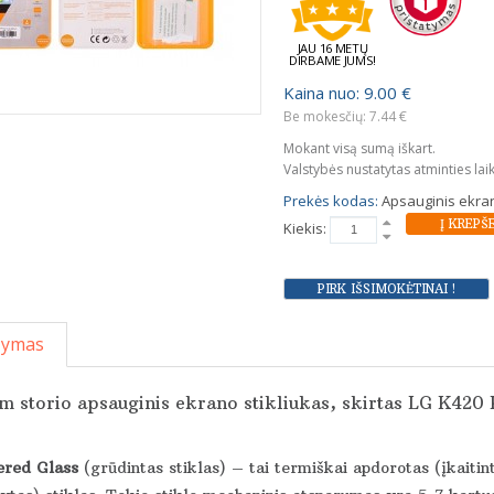
JAU 16 METŲ
DIRBAME JUMS!
Kaina nuo: 9.00 €
Be mokesčių: 7.44 €
Mokant visą sumą iškart.
Valstybės nustatytas atminties lai
Prekės kodas:
Apsauginis ekran
Kiekis:
šymas
 storio apsauginis ekrano stikliukas, skirtas LG K420 
red Glass
(grūdintas stiklas) – tai termiškai apdorotas (įkaitin