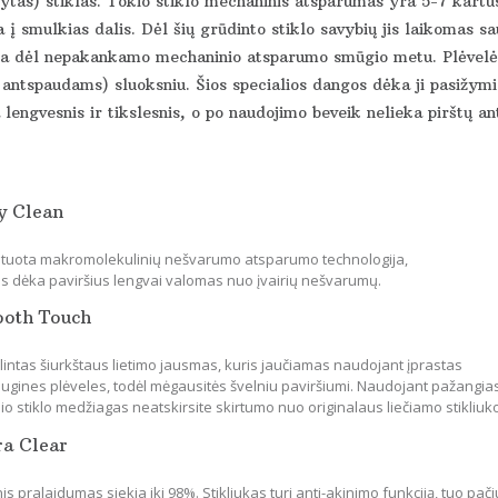
ytas) stiklas. Tokio stiklo mechaninis atsparumas yra 5-7 kartus
 į smulkias dalis. Dėl šių grūdinto stiklo savybių jis laikomas s
ka dėl nepakankamo mechaninio atsparumo smūgio metu. Plėvelės 
 antspaudams) sluoksniu. Šios specialios dangos dėka ji pasižymi 
lengvesnis ir tikslesnis, o po naudojimo beveik nelieka pirštų an
y Clean
tuota makromolekulinių nešvarumo atsparumo technologija,
os dėka paviršius lengvai valomas nuo įvairių nešvarumų.
ooth Touch
lintas šiurkštaus lietimo jausmas, kuris jaučiamas naudojant įprastas
ugines plėveles, todėl mėgausitės švelniu paviršiumi. Naudojant pažangia
io stiklo medžiagas neatskirsite skirtumo nuo originalaus liečiamo stikliuk
ra Clear
is pralaidumas siekia iki 98%. Stikliukas turi anti-akinimo funkciją, tuo pači