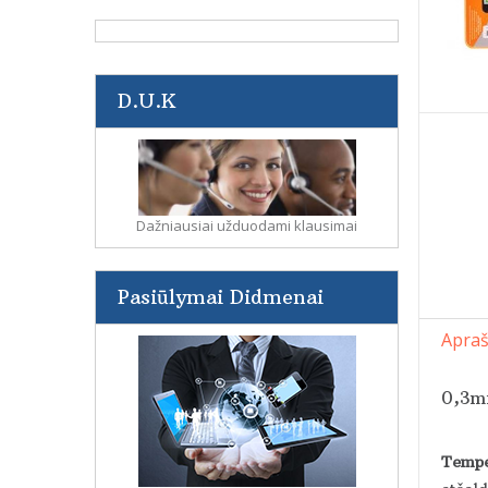
D.U.K
Dažniausiai užduodami klausimai
Pasiūlymai Didmenai
Apra
0,3mm
Tempe