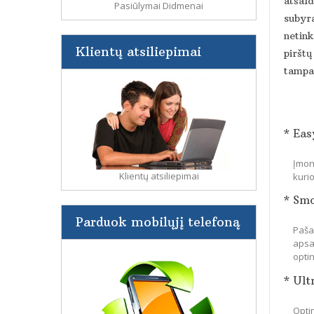
atšald
Pasiūlymai Didmenai
subyra
netin
Klientų atsiliepimai
pirštų
tampa 
* Eas
Įmon
Klientų atsiliepimai
kuri
* Sm
Parduok mobilųjį telefoną
Paša
apsa
optin
* Ult
Optin