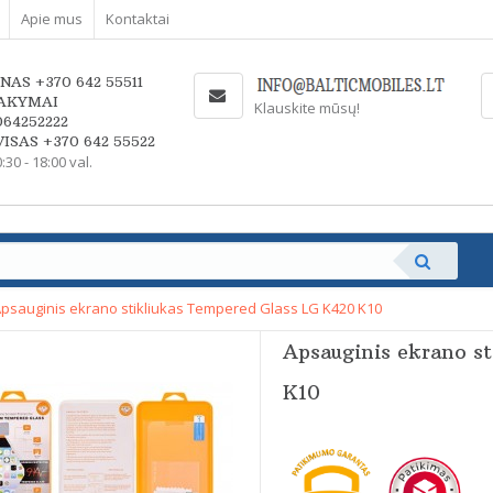
Apie mus
Kontaktai
NAS +370 642 55511
AKYMAI
Klauskite mūsų!
064252222
ISAS +370 642 55522
0:30 - 18:00 val.
psauginis ekrano stikliukas Tempered Glass LG K420 K10
Apsauginis ekrano s
K10