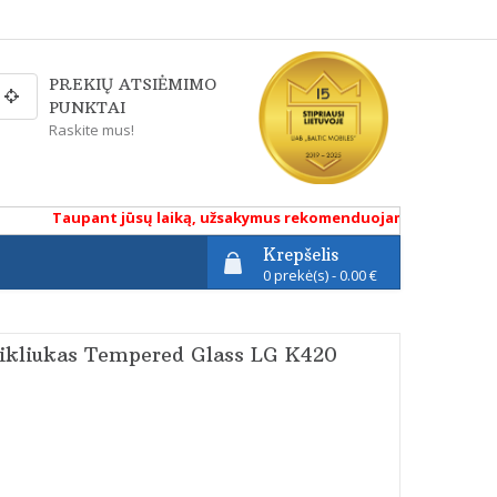
PREKIŲ ATSIĖMIMO
PUNKTAI
Raskite mus!
Taupant jūsų laiką, užsakymus rekomenduojame atlikti renkant
Krepšelis
0 prekė(s) - 0.00 €
tikliukas Tempered Glass LG K420