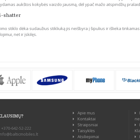
ikydamas aukštos kokybės vaizdo jausmą, dėl ypač mažo atspindžių pralai
i-shatter
mo stiklo dėka sudaužius stikliuką jis neišbyra į šipulius ir išlieka tinkamas
jimui, net ir įskilęs.
Apie mus
KLAUSIMŲ?
Kontaktai
ne
Straipsniai
:
+370-642-52-222
Taisyklės
Kl
info@balticmobiles.lt
Atsiliepimai