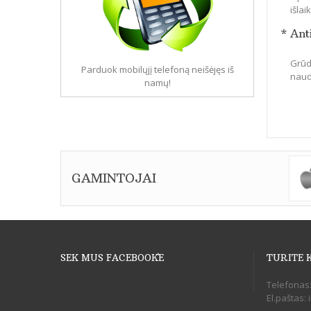
išla
* Ant
Grūdi
Parduok mobilųjį telefoną neišėjęs iš
naudo
namų!
GAMINTOJAI
SEK MUS FACEBOOK`E
TURITE 
Telefonas
El.paštas: 