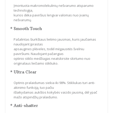
Įmontuota makromolekulinių nešvarumo atsparumo
technologija,
kurios dėka paviršius lengvai valomas nuo įvairių
nešvarumų.
* Smooth Touch
Pašalintas šiurkštaus lietimo jausmas, kuris jaučiamas
naudojant įprastas
apsaugines plėveles, todėl mėgausitės švelniu
paviršiumi. Naudojant pažangias
optinio stiklo medžiagas neatskirsite skirtumo nuo
originalaus liečiamo stikliuko.
* Ultra Clear
Optinis pralaidumas siekia iki 98%. Stikliukas turi anti-
akinimo funkciją, tuo pačiu
išlaikydamas aukštos kokybės vaizdo jausmą, dėl ypač
mažo atspindžių pralaidumo.
* Anti-shatter