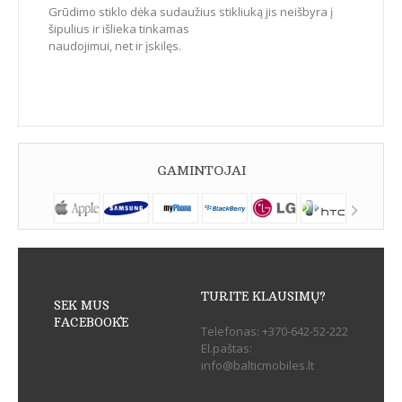
Grūdimo stiklo dėka sudaužius stikliuką jis neišbyra į
šipulius ir išlieka tinkamas
naudojimui, net ir įskilęs.
GAMINTOJAI
TURITE KLAUSIMŲ?
SEK MUS
FACEBOOK`E
Telefonas:
+370-642-52-222
El.paštas:
info@balticmobiles.lt