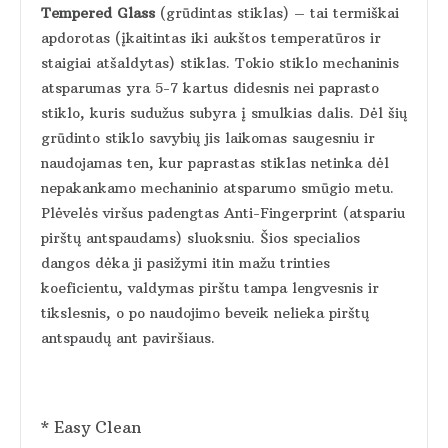
Tempered Glass
(grūdintas stiklas) – tai termiškai
apdorotas (įkaitintas iki aukštos temperatūros ir
staigiai atšaldytas) stiklas. Tokio stiklo mechaninis
atsparumas yra 5-7 kartus didesnis nei paprasto
stiklo, kuris sudužus subyra į smulkias dalis. Dėl šių
grūdinto stiklo savybių jis laikomas saugesniu ir
naudojamas ten, kur paprastas stiklas netinka dėl
nepakankamo mechaninio atsparumo smūgio metu.
Plėvelės viršus padengtas Anti-Fingerprint (atspariu
pirštų antspaudams) sluoksniu. Šios specialios
dangos dėka ji pasižymi itin mažu trinties
koeficientu, valdymas pirštu tampa lengvesnis ir
tikslesnis, o po naudojimo beveik nelieka pirštų
antspaudų ant paviršiaus.
* Easy Clean