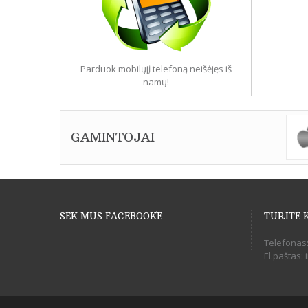
Parduok mobilųjį telefoną neišėjęs iš
namų!
GAMINTOJAI
SEK MUS FACEBOOK`E
TURITE 
Telefonas
El.paštas: 