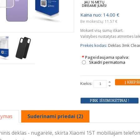
JAU 16 METŲ
DIRBAME JUMS!
Kaina nuo: 14.00 €
Be mokesčių: 11.57 €
Mokant visą sumą iškart.
Valstybės nustatytas atminties lai
Prekės kodas:
Dėklas 3mk Clea
*
Pageidaujama spalva:
Skaidri permatoma
Kiekis:
šymas
Suderinami priedai (2)
oninis dėklas - nugarėlė, skirta Xiaomi 15T mobiliajam telefon