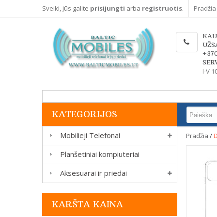
Sveiki, jūs galite
prisijungti
arba
registruotis
.
Pradžia
KAU
UŽS
+37
SERV
I-V 1
KATEGORIJOS
Mobilieji Telefonai
Pradžia
/
D
Planšetiniai kompiuteriai
Aksesuarai ir priedai
KARŠTA KAINA