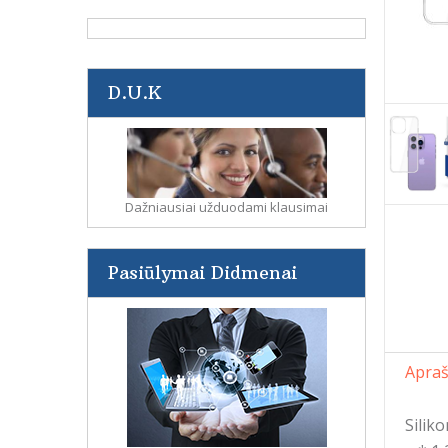
D.U.K
Dažniausiai užduodami klausimai
Pasiūlymai Didmenai
Apra
Silik