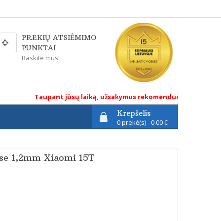
PREKIŲ ATSIĖMIMO
PUNKTAI
Raskite mus!
Taupant jūsų laiką, užsakymus rekomenduojame atlikti renk
Krepšelis
0 prekė(s) - 0.00 €
se 1,2mm Xiaomi 15T