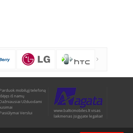
Parduok mobilųjį telefoną
išėjęs iš namų
Dažniausiai Užduodami
ausimai
www.balticmobiles.lt visas
Pasiūlymai Verslui
laikmenas įsigyjate legaliai!