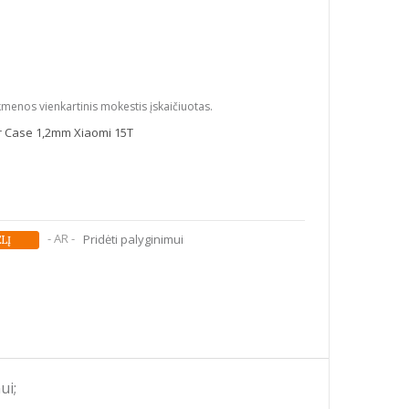
kmenos vienkartinis mokestis įskaičiuotas.
r Case 1,2mm Xiaomi 15T
- AR -
Pridėti palyginimui
ui;