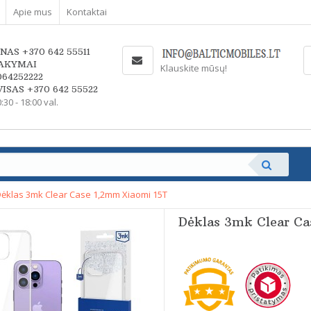
Apie mus
Kontaktai
NAS +370 642 55511
AKYMAI
Klauskite mūsų!
064252222
ISAS +370 642 55522
0:30 - 18:00 val.
ėklas 3mk Clear Case 1,2mm Xiaomi 15T
Dėklas 3mk Clear Ca