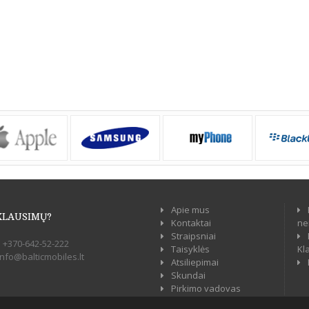
Apie mus
KLAUSIMŲ?
Kontaktai
ne
Straipsniai
:
+370-642-52-222
Taisyklės
Kl
info@balticmobiles.lt
Atsiliepimai
Skundai
Pirkimo vadovas