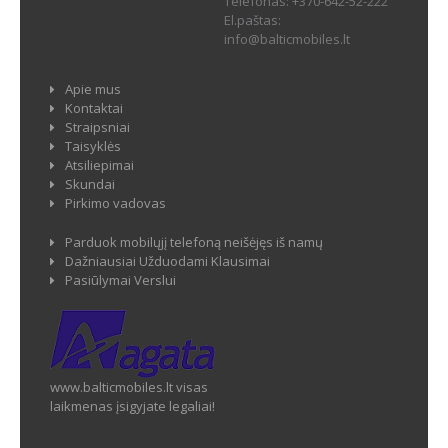
Telefonas:
+370-642-52-222
El.paštas:
info@balticmobiles.lt
Apie mus
Kontaktai
Straipsniai
Taisyklės
Atsiliepimai
Skundai
Pirkimo vadovas
Parduok mobilųjį telefoną neišėjęs iš namų
Dažniausiai Užduodami Klausimai
Pasiūlymai Verslui
www.balticmobiles.lt visas
laikmenas įsigyjate legaliai!