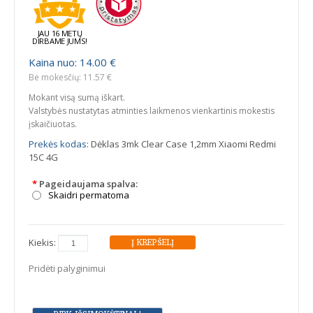
JAU 16 METŲ
DIRBAME JUMS!
Kaina nuo: 14.00 €
Be mokesčių: 11.57 €
Mokant visą sumą iškart.
Valstybės nustatytas atminties laikmenos vienkartinis mokestis
įskaičiuotas.
Prekės kodas:
Dėklas 3mk Clear Case 1,2mm Xiaomi Redmi
15C 4G
*
Pageidaujama spalva:
Skaidri permatoma
Kiekis:
Pridėti palyginimui