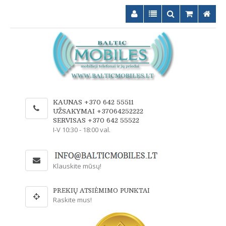
KAUNAS +370 642 55511
UŽSAKYMAI +37064252222
SERVISAS +370 642 55522
I-V 10:30 - 18:00 val.
Klauskite mūsų!
PREKIŲ ATSIĖMIMO PUNKTAI
Raskite mus!