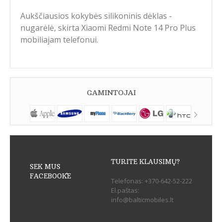
Aukščiausios kokybės silikoninis dėklas -
nugarėlė, skirta Xiaomi Redmi Note 14 Pro Plus
mobiliajam telefonui.
GAMINTOJAI
TURITE KLAUSIMŲ?
SEK MUS
FACEBOOK`E
Telefonas:
+370-642-52-222
El.paštas:
info@balticmobiles.lt