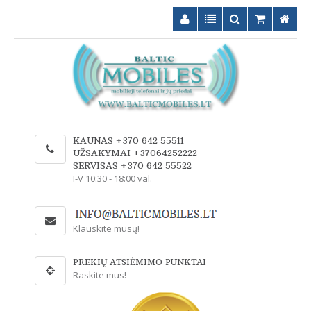
KAUNAS +370 642 55511
UŽSAKYMAI +37064252222
SERVISAS +370 642 55522
I-V 10:30 - 18:00 val.
Klauskite mūsų!
PREKIŲ ATSIĖMIMO PUNKTAI
Raskite mus!