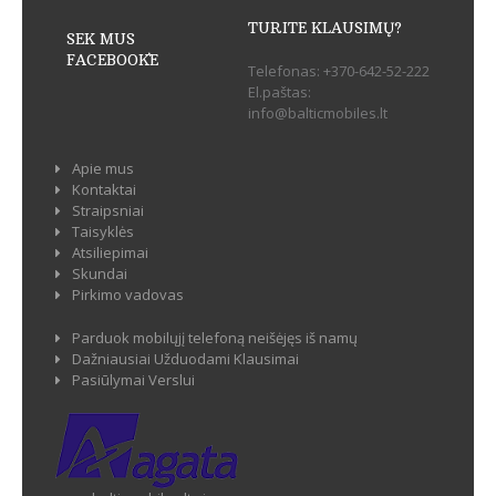
TURITE KLAUSIMŲ?
SEK MUS
FACEBOOK`E
Telefonas:
+370-642-52-222
El.paštas:
info@balticmobiles.lt
Apie mus
Kontaktai
Straipsniai
Taisyklės
Atsiliepimai
Skundai
Pirkimo vadovas
Parduok mobilųjį telefoną neišėjęs iš namų
Dažniausiai Užduodami Klausimai
Pasiūlymai Verslui