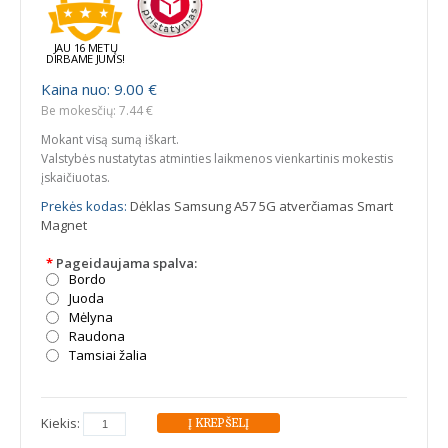
JAU 16 METŲ
DIRBAME JUMS!
Kaina nuo: 9.00 €
Be mokesčių: 7.44 €
Mokant visą sumą iškart.
Valstybės nustatytas atminties laikmenos vienkartinis mokestis
įskaičiuotas.
Prekės kodas:
Dėklas Samsung A57 5G atverčiamas Smart
Magnet
*
Pageidaujama spalva:
Bordo
Juoda
Mėlyna
Raudona
Tamsiai žalia
Kiekis: