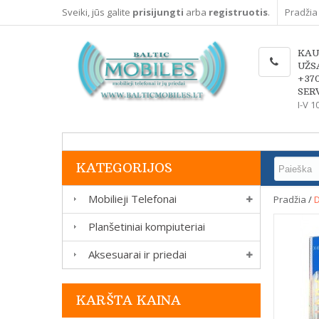
Sveiki, jūs galite
prisijungti
arba
registruotis
.
Pradžia
KAU
UŽS
+37
SERV
I-V 1
KATEGORIJOS
Mobilieji Telefonai
Pradžia
/
D
Planšetiniai kompiuteriai
Aksesuarai ir priedai
KARŠTA KAINA