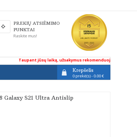
PREKIŲ ATSIĖMIMO
PUNKTAI
Raskite mus!
Taupant jūsų laiką, užsakymus rekomenduojame atlikti renka
Krepšelis
0 prekė(s) - 0.00 €
 Galaxy S21 Ultra Antislip