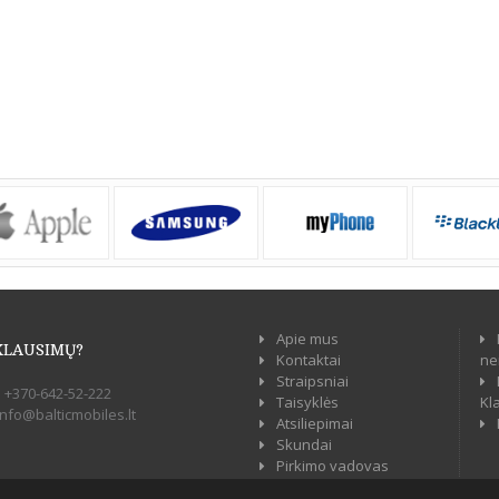
Apie mus
KLAUSIMŲ?
Kontaktai
ne
Straipsniai
:
+370-642-52-222
Taisyklės
Kl
info@balticmobiles.lt
Atsiliepimai
Skundai
Pirkimo vadovas