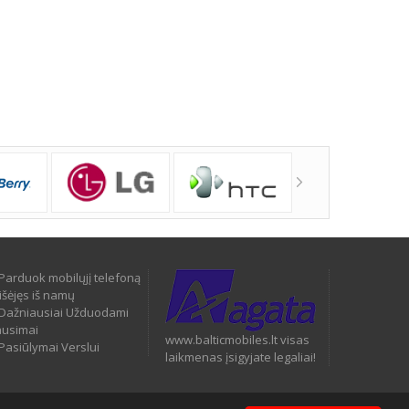
Parduok mobilųjį telefoną
išėjęs iš namų
Dažniausiai Užduodami
ausimai
www.balticmobiles.lt visas
Pasiūlymai Verslui
laikmenas įsigyjate legaliai!