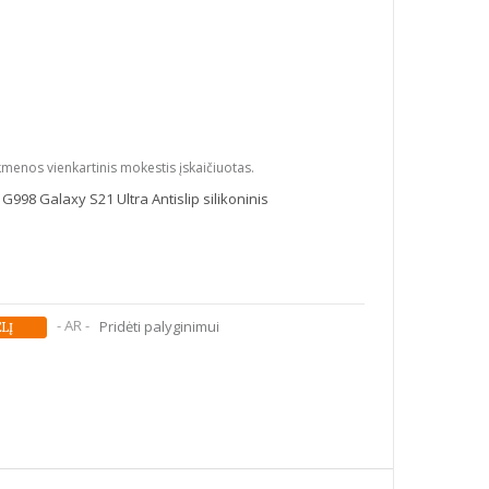
kmenos vienkartinis mokestis įskaičiuotas.
98 Galaxy S21 Ultra Antislip silikoninis
- AR -
Pridėti palyginimui