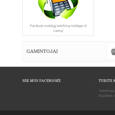
Parduok mobilųjį telefoną neišėjęs iš
namų!
GAMINTOJAI
SEK MUS FACEBOOK`E
TURITE 
Telefonas
El.paštas: 