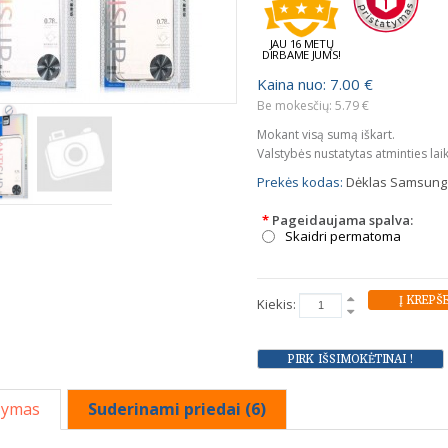
JAU 16 METŲ
DIRBAME JUMS!
Kaina nuo: 7.00 €
Be mokesčių: 5.79 €
Mokant visą sumą iškart.
Valstybės nustatytas atminties lai
Prekės kodas:
Dėklas Samsung G9
*
Pageidaujama spalva:
Skaidri permatoma
Kiekis:
šymas
Suderinami priedai (6)