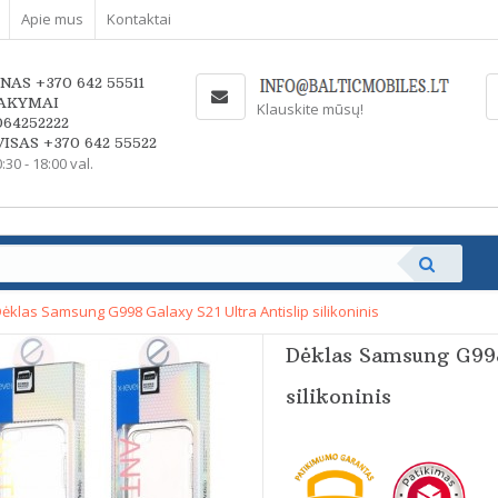
Apie mus
Kontaktai
NAS +370 642 55511
AKYMAI
Klauskite mūsų!
064252222
ISAS +370 642 55522
0:30 - 18:00 val.
ėklas Samsung G998 Galaxy S21 Ultra Antislip silikoninis
Dėklas Samsung G998
silikoninis