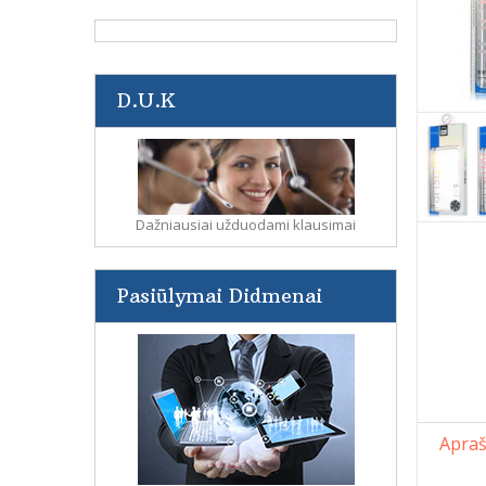
D.U.K
Dažniausiai užduodami klausimai
Pasiūlymai Didmenai
Apra