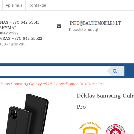
Apie mus
Kontaktai
NAS +370 642 55511
AKYMAI
Klauskite mūsų!
064252222
ISAS +370 642 55522
0:30 - 18:00 val.
ėklas Samsung Galaxy A57 5G atverčiamas Dux Ducis Pro
Dėklas Samsung Gala
Pro