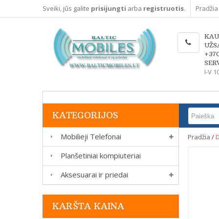
Sveiki, jūs galite
prisijungti
arba
registruotis
.
Pradžia
KAU
UŽS
+37
SERV
I-V 1
KATEGORIJOS
Mobilieji Telefonai
Pradžia
/
D
Planšetiniai kompiuteriai
Aksesuarai ir priedai
KARŠTA KAINA