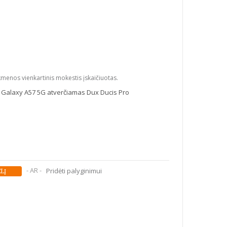
kmenos vienkartinis mokestis įskaičiuotas.
Galaxy A57 5G atverčiamas Dux Ducis Pro
- AR -
Pridėti palyginimui