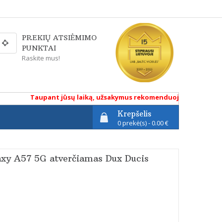
PREKIŲ ATSIĖMIMO
PUNKTAI
Raskite mus!
Taupant jūsų laiką, užsakymus rekomenduojame atlikti renka
Krepšelis
0 prekė(s) - 0.00 €
xy A57 5G atverčiamas Dux Ducis