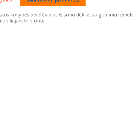
štos kokybės atverčiamas iš šono dėklas su guminiu rėmeli
obiliajam telefonui.