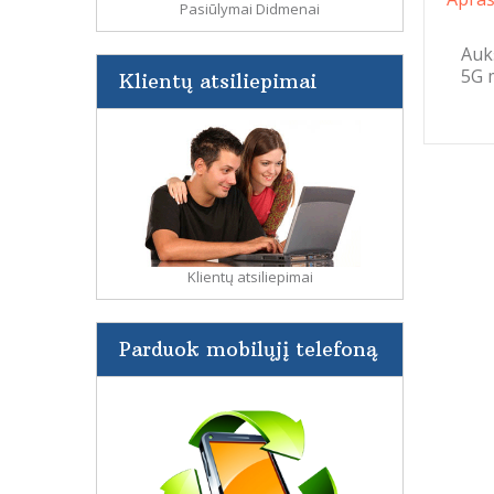
Pasiūlymai Didmenai
Auk
5G
m
Klientų atsiliepimai
Klientų atsiliepimai
Parduok mobilųjį telefoną