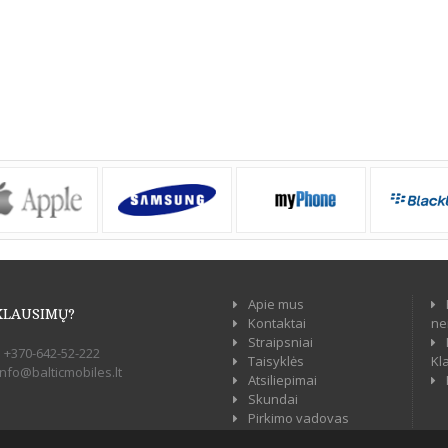
Apie mus
KLAUSIMŲ?
Kontaktai
ne
Straipsniai
:
+370-642-52-222
Taisyklės
Kl
info@balticmobiles.lt
Atsiliepimai
Skundai
Pirkimo vadovas