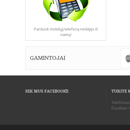
Parduok mobilųjį telefoną neišėjęs iš
namų!
GAMINTOJAI
SEK MUS FACEBOOK`E
TURITE 
Telefonas
El.paštas: 