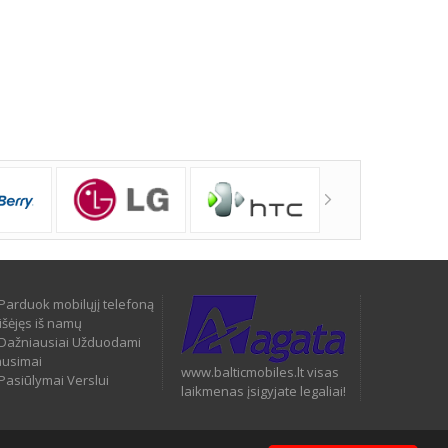
Parduok mobilųjį telefoną
išėjęs iš namų
Dažniausiai Užduodami
ausimai
www.balticmobiles.lt visas
Pasiūlymai Verslui
laikmenas įsigyjate legaliai!