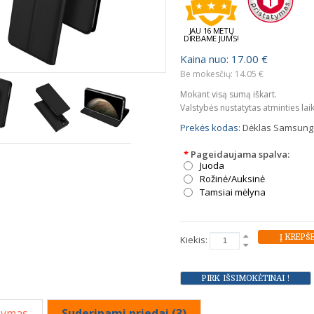
JAU 16 METŲ
DIRBAME JUMS!
Kaina nuo: 17.00 €
Be mokesčių: 14.05 €
Mokant visą sumą iškart.
Valstybės nustatytas atminties lai
Prekės kodas:
Dėklas Samsung 
*
Pageidaujama spalva:
Juoda
Rožinė/Auksinė
Tamsiai mėlyna
Kiekis:
šymas
Suderinami priedai (3)