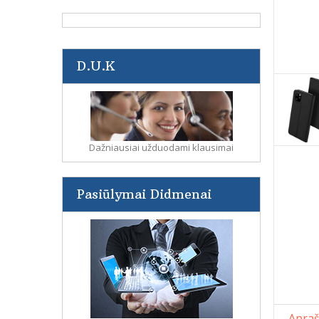
D.U.K
Dažniausiai užduodami klausimai
Pasiūlymai Didmenai
Apra