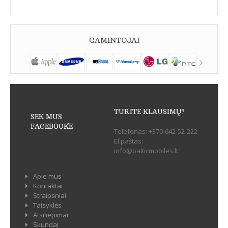
GAMINTOJAI
TURITE KLAUSIMŲ?
SEK MUS
FACEBOOK`E
Telefonas:
+370-642-52-222
El.paštas:
info@balticmobiles.lt
Apie mus
Kontaktai
Straipsniai
Taisyklės
Atsiliepimai
Skundai