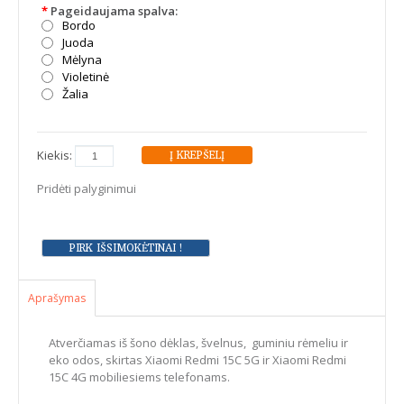
*
Pageidaujama spalva:
Bordo
Juoda
Mėlyna
Violetinė
Žalia
Kiekis:
Pridėti palyginimui
Aprašymas
Atverčiamas iš šono dėklas, švelnus, guminiu rėmeliu ir
eko odos, skirtas Xiaomi Redmi 15C 5G ir Xiaomi Redmi
15C 4G mobiliesiems telefonams.