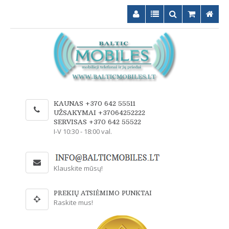
KAUNAS +370 642 55511
UŽSAKYMAI +37064252222
SERVISAS +370 642 55522
I-V 10:30 - 18:00 val.
Klauskite mūsų!
PREKIŲ ATSIĖMIMO PUNKTAI
Raskite mus!