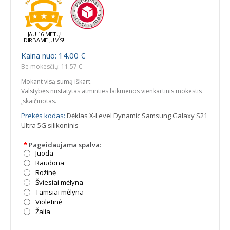
JAU 16 METŲ
DIRBAME JUMS!
Kaina nuo: 14.00 €
Be mokesčių: 11.57 €
Mokant visą sumą iškart.
Valstybės nustatytas atminties laikmenos vienkartinis mokestis
įskaičiuotas.
Prekės kodas:
Dėklas X-Level Dynamic Samsung Galaxy S21
Ultra 5G silikoninis
*
Pageidaujama spalva:
Juoda
Raudona
Rožinė
Šviesiai mėlyna
Tamsiai mėlyna
Violetinė
Žalia