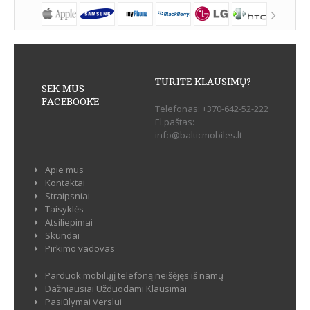
TURITE KLAUSIMŲ?
SEK MUS
FACEBOOK`E
Telefonas:
+370-642-52-222
El.paštas:
info@balticmobiles.lt
Apie mus
Kontaktai
Straipsniai
Taisyklės
Atsiliepimai
Skundai
Pirkimo vadovas
Parduok mobilųjį telefoną neišėjęs iš namų
Dažniausiai Užduodami Klausimai
Pasiūlymai Verslui