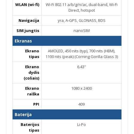
WLAN (wi-fi)
Wi-Fi 802.11 a/b/g/n/ac, dual-band, Wi-Fi
Direct, hotspot
Navigacija
yra, A-GPS, GLONASS, BDS
SIM jungtis
nanoSIM
Ekranas
Ekrano
AMOLED, 450 nits (typ), 700 nits (HBM),
tipas
1100 nits (peak) (Corning Gorilla Glass 3)
Ekrano
6.43''
dydis
(coliais)
Ekrano
1080 x 2400
raiška
PPI
409
Baterija
Baterijos
Li-Po
tipas