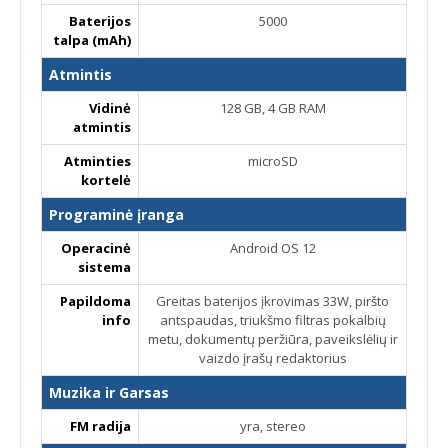
Baterijos
5000
talpa (mAh)
Atmintis
Vidinė
128 GB, 4 GB RAM
atmintis
Atminties
microSD
kortelė
Programinė įranga
Operacinė
Android OS 12
sistema
Papildoma
Greitas baterijos įkrovimas 33W, piršto
info
antspaudas, triukšmo filtras pokalbių
metu, dokumentų peržiūra, paveikslėlių ir
vaizdo įrašų redaktorius
Muzika ir Garsas
FM radija
yra, stereo