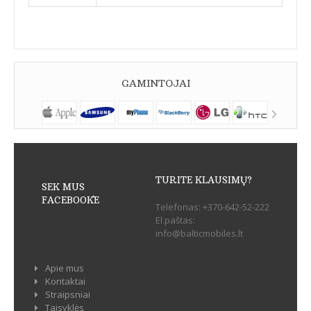
GAMINTOJAI
TURITE KLAUSIMŲ?
SEK MUS
FACEBOOK`E
Telefonas:
+370-642-52-222
El.paštas:
info@balticmobiles.lt
Apie mus
Kontaktai
Straipsniai
Taisyklės