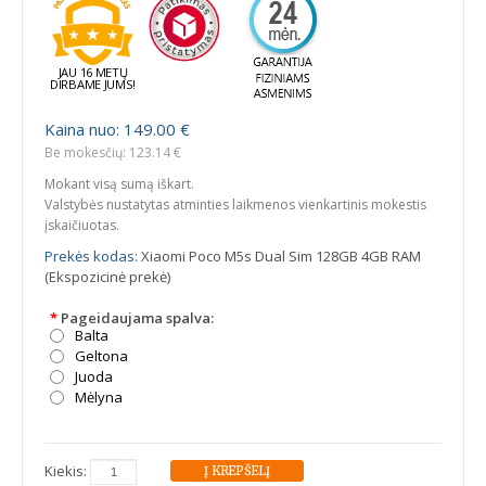
JAU 16 METŲ
DIRBAME JUMS!
Kaina nuo: 149.00 €
Be mokesčių: 123.14 €
Mokant visą sumą iškart.
Valstybės nustatytas atminties laikmenos vienkartinis mokestis
įskaičiuotas.
Prekės kodas:
Xiaomi Poco M5s Dual Sim 128GB 4GB RAM
(Ekspozicinė prekė)
*
Pageidaujama spalva:
Balta
Geltona
Juoda
Mėlyna
Kiekis: