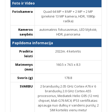
Foto ir Video
Fotokamera
Quad 64 MP + 8 MP + 2 MP + 2 MP
(priekinė 13 MP kamera, HDR, 1080p
raiška)
Kameros
automatinis fokusavimas, LED blykstė,
savybės
HDR, panorama
Papildoma informacija
Pradėta
2022m. 4 ketvirtis
leisti
Matmenys
160.5 x 74.5 x 8.3
(mm)
Svoris (g)
178.8
SVARBU
2 branduolių 2.05 GHz Cortex-A76 ir 6
branduolių 2.0 GHz Cortex-A55
procesorius, Mediatek Helio G95 (12 nm)
chipset, Mali-G76 MC4; IP53 sertifikatas:
apsauga nuo dulkių ir vandens purslų; 2
SIM kortelės vienu metu!