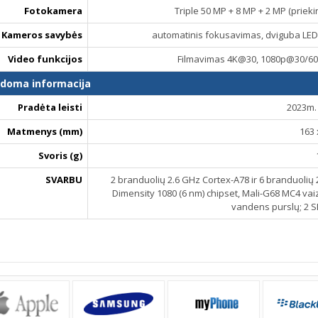
Fotokamera
Triple 50 MP + 8 MP + 2 MP (priek
Kameros savybės
automatinis fokusavimas, dviguba LED
Video funkcijos
Filmavimas 4K@30, 1080p@30/60
ldoma informacija
Pradėta leisti
2023m. 
Matmenys (mm)
163 
Svoris (g)
SVARBU
2 branduolių 2.6 GHz Cortex-A78 ir 6 branduoli
Dimensity 1080 (6 nm) chipset, Mali-G68 MC4 vaiz
vandens purslų; 2 S