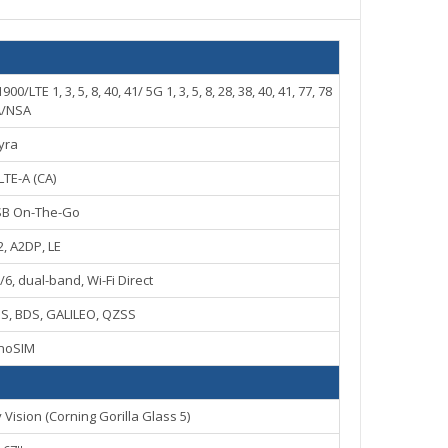
1, 3, 5, 8, 40, 41/ 5G 1, 3, 5, 8, 28, 38, 40, 41, 77, 78
/NSA
yra
LTE-A (CA)
USB On-The-Go
2, A2DP, LE
/6, dual-band, Wi-Fi Direct
S, BDS, GALILEO, QZSS
noSIM
 Vision (Corning Gorilla Glass 5)