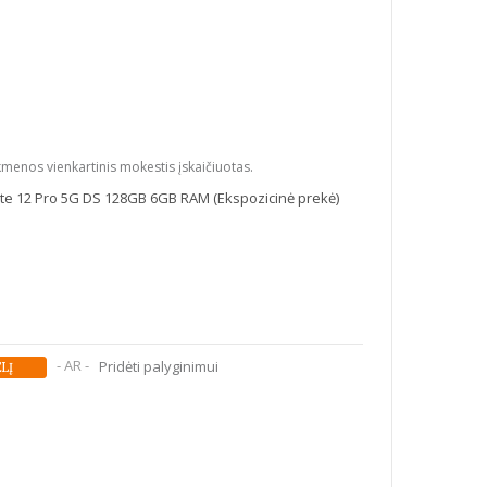
kmenos vienkartinis mokestis įskaičiuotas.
e 12 Pro 5G DS 128GB 6GB RAM (Ekspozicinė prekė)
- AR -
Pridėti palyginimui