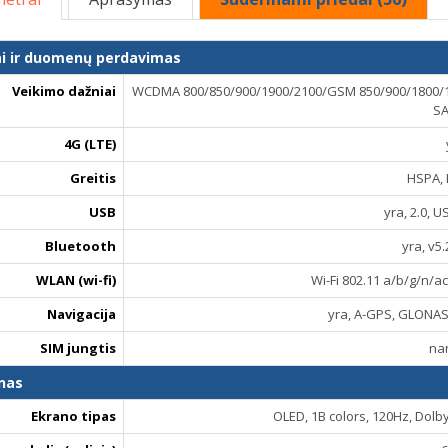
ai ir duomenų perdavimas
Veikimo dažniai
WCDMA 800/850/900/1900/2100/GSM 850/900/1800/1900/LTE 
SA
4G (LTE)
Greitis
HSPA, 
USB
yra, 2.0, 
Bluetooth
yra, v5.
WLAN (wi-fi)
Wi-Fi 802.11 a/b/g/n/ac
Navigacija
yra, A-GPS, GLONAS
SIM jungtis
na
nas
Ekrano tipas
OLED, 1B colors, 120Hz, Dolby