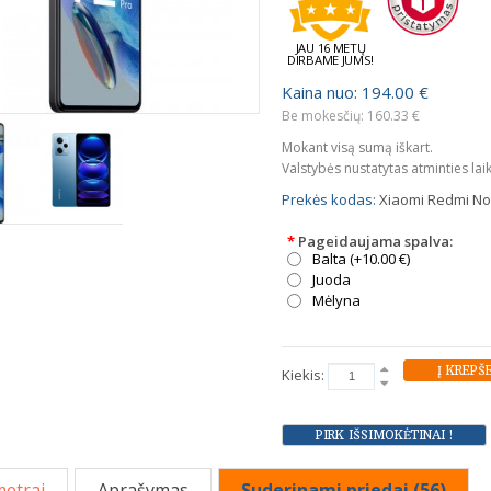
JAU 16 METŲ
DIRBAME JUMS!
Kaina nuo: 194.00 €
Be mokesčių: 160.33 €
Mokant visą sumą iškart.
Valstybės nustatytas atminties lai
Prekės kodas:
Xiaomi Redmi Not
*
Pageidaujama spalva:
Balta (+10.00 €)
Juoda
Mėlyna
Kiekis:
etrai
Aprašymas
Suderinami priedai (56)