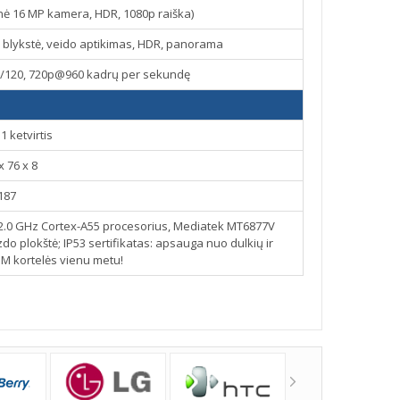
inė 16 MP kamera, HDR, 1080p raiška)
 blykstė, veido aptikimas, HDR, panorama
/120, 720p@960 kadrų per sekundę
1 ketvirtis
x 76 x 8
187
ų 2.0 GHz Cortex-A55 procesorius, Mediatek MT6877V
do plokštė; IP53 sertifikatas: apsauga nuo dulkių ir
IM kortelės vienu metu!