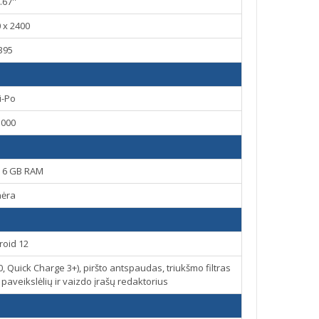
.67''
 x 2400
395
i-Po
5000
, 6 GB RAM
nėra
roid 12
, Quick Charge 3+), piršto antspaudas, triukšmo filtras
aveikslėlių ir vaizdo įrašų redaktorius