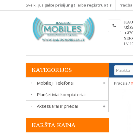
Sveiki, jūs galite
prisijungti
arba
registruotis
.
Pradžia
KAU
UŽS
+37
SERV
I-V 1
KATEGORIJOS
Mobilieji Telefonai
Pradžia
/
X
Planšetiniai kompiuteriai
Aksesuarai ir priedai
KARŠTA KAINA