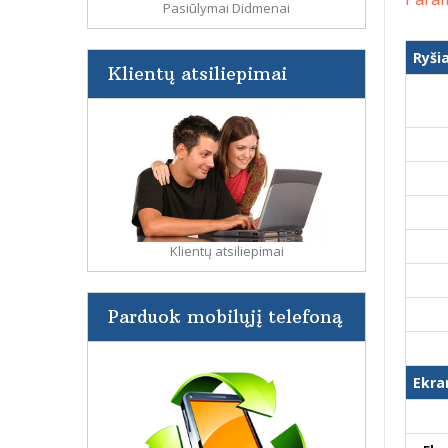
Pasiūlymai Didmenai
Ryši
Klientų atsiliepimai
Klientų atsiliepimai
Parduok mobilųjį telefoną
Ekra