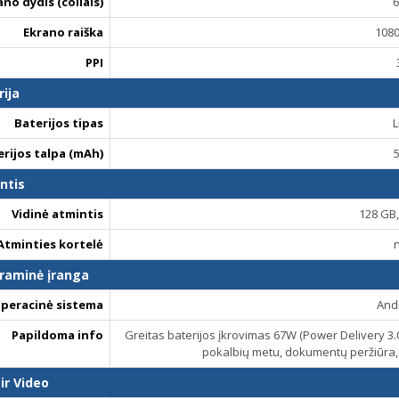
ano dydis (coliais)
6
Ekrano raiška
1080
PPI
rija
Baterijos tipas
L
erijos talpa (mAh)
ntis
Vidinė atmintis
128 GB
Atminties kortelė
raminė įranga
peracinė sistema
And
Papildoma info
Greitas baterijos įkrovimas 67W (Power Delivery 3.0
pokalbių metu, dokumentų peržiūra, p
ir Video