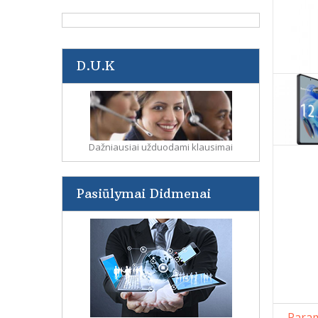
D.U.K
Dažniausiai užduodami klausimai
Pasiūlymai Didmenai
Param