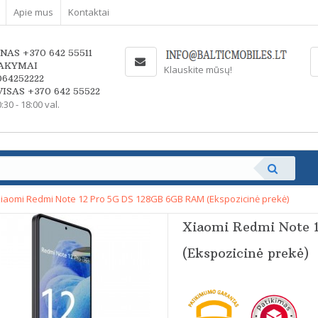
Apie mus
Kontaktai
NAS +370 642 55511
AKYMAI
Klauskite mūsų!
064252222
ISAS +370 642 55522
0:30 - 18:00 val.
iaomi Redmi Note 12 Pro 5G DS 128GB 6GB RAM (Ekspozicinė prekė)
Xiaomi Redmi Note 
(Ekspozicinė prekė)