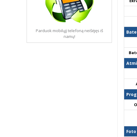
Ekr
Parduok mobilųjį telefoną neišėjęs iš
Bate
namų!
Bat
Atmi
Prog
O
Foto 