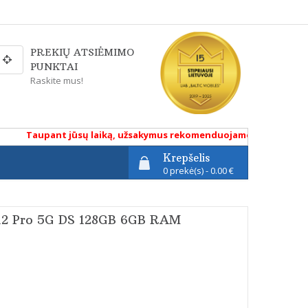
PREKIŲ ATSIĖMIMO
PUNKTAI
Raskite mus!
Taupant jūsų laiką, užsakymus rekomenduojame atlikti renkantis
Krepšelis
0 prekė(s) - 0.00 €
12 Pro 5G DS 128GB 6GB RAM