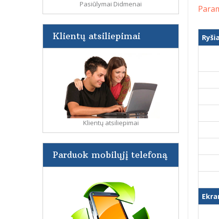
Pasiūlymai Didmenai
Param
Klientų atsiliepimai
Ryši
Klientų atsiliepimai
Parduok mobilųjį telefoną
Ekra