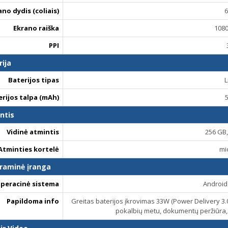
ano dydis (coliais)
6
Ekrano raiška
1080
PPI
rija
Baterijos tipas
L
erijos talpa (mAh)
ntis
Vidinė atmintis
256 GB
Atminties kortelė
mi
raminė įranga
peracinė sistema
Android 
Papildoma info
Greitas baterijos įkrovimas 33W (Power Delivery 3.0
pokalbių metu, dokumentų peržiūra, p