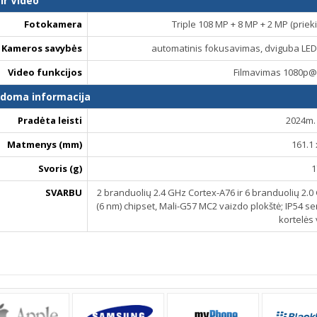
ir Video
Fotokamera
Triple 108 MP + 8 MP + 2 MP (prie
Kameros savybės
automatinis fokusavimas, dviguba LED
Video funkcijos
Filmavimas 1080p@
ldoma informacija
Pradėta leisti
2024m. 
Matmenys (mm)
161.1 
Svoris (g)
1
SVARBU
2 branduolių 2.4 GHz Cortex-A76 ir 6 branduolių 2.
(6 nm) chipset, Mali-G57 MC2 vaizdo plokštė; IP54 se
kortelės