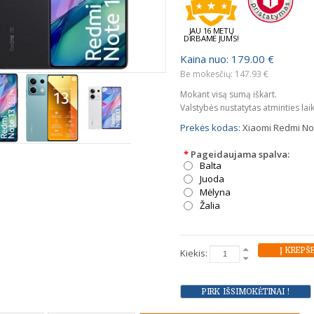
JAU 16 METŲ
DIRBAME JUMS!
Kaina nuo: 179.00 €
Be mokesčių: 147.93 €
Mokant visą sumą iškart.
Valstybės nustatytas atminties lai
Prekės kodas:
Xiaomi Redmi Not
*
Pageidaujama spalva:
Balta
Juoda
Mėlyna
Žalia
Kiekis: