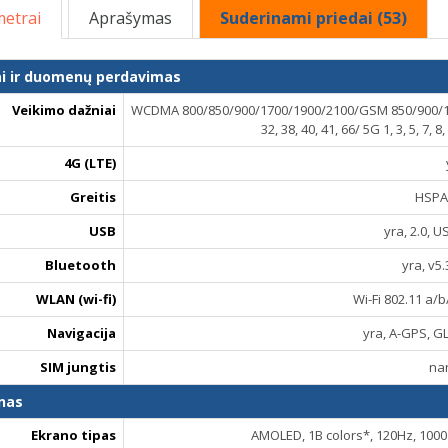
etrai
Aprašymas
Suderinami priedai (53)
ai ir duomenų perdavimas
Veikimo dažniai
WCDMA 800/850/900/1700/1900/2100/GSM 850/900/1800/1900
32, 38, 40, 41, 66/ 5G 1, 3, 5, 7, 8
4G (LTE)
Greitis
HSPA,
USB
yra, 2.0, 
Bluetooth
yra, v5.
WLAN (wi-fi)
Wi-Fi 802.11 a/
Navigacija
yra, A-GPS, 
SIM jungtis
na
nas
Ekrano tipas
AMOLED, 1B colors*, 120Hz, 1000 n