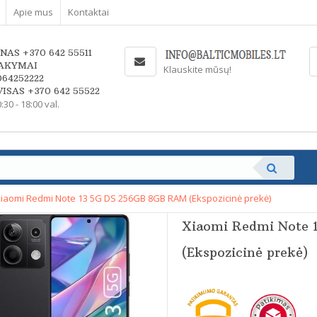
Apie mus
Kontaktai
NAS +370 642 55511
AKYMAI
Klauskite mūsų!
064252222
ISAS +370 642 55522
0:30 - 18:00 val.
iaomi Redmi Note 13 5G DS 256GB 8GB RAM (Ekspozicinė prekė)
Xiaomi Redmi Note 
(Ekspozicinė prekė)