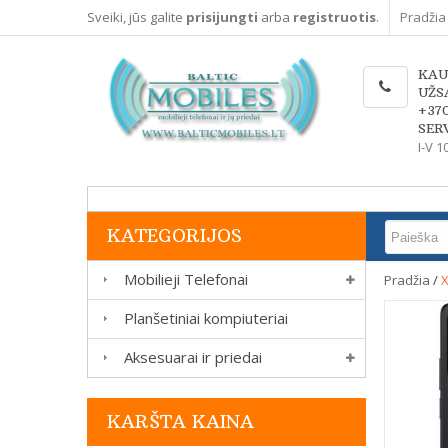
Sveiki, jūs galite
prisijungti
arba
registruotis
.
Pradžia
KAU
UŽS
+37
SERV
I-V 1
KATEGORIJOS
Mobilieji Telefonai
Pradžia
/
X
Planšetiniai kompiuteriai
Aksesuarai ir priedai
KARŠTA KAINA