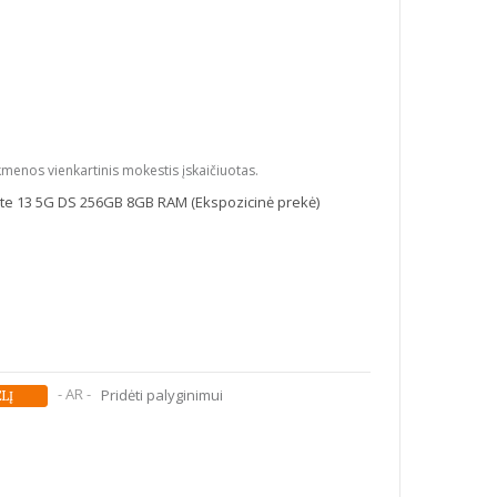
kmenos vienkartinis mokestis įskaičiuotas.
e 13 5G DS 256GB 8GB RAM (Ekspozicinė prekė)
- AR -
Pridėti palyginimui