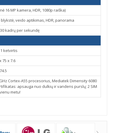
kinė 16 MP kamera, HDR, 1080p raiška)
 blykstė, veido aptikimas, HDR, panorama
30 kadrų per sekundę
1 ketvirtis
x 75 x 7.6
74.5
0 GHz Cortex-A55 procesorius, Mediatek Dimensity 6080
rtifikatas: apsauga nuo dulkių ir vandens purslų; 2 SIM
 vienu metu!