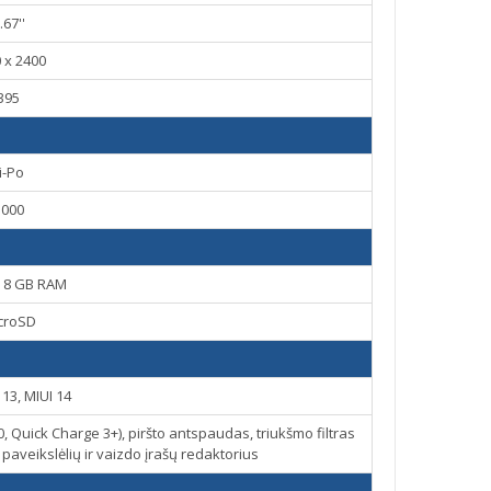
.67''
 x 2400
395
i-Po
5000
, 8 GB RAM
croSD
13, MIUI 14
, Quick Charge 3+), piršto antspaudas, triukšmo filtras
aveikslėlių ir vaizdo įrašų redaktorius