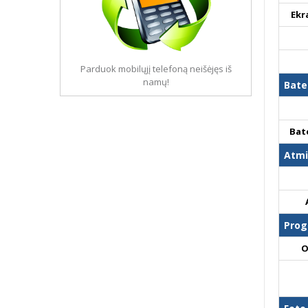
Ekr
Parduok mobilųjį telefoną neišėjęs iš
namų!
Bate
Bat
Atmi
Prog
O