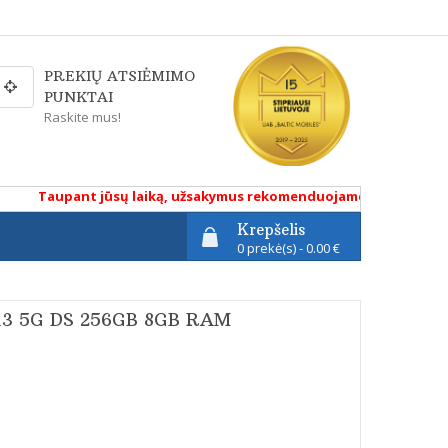
PREKIŲ ATSIĖMIMO
PUNKTAI
Raskite mus!
Taupant jūsų laiką, užsakymus rekomenduojame atlikti renkantis 
Krepšelis
0 prekė(s) - 0.00 €
13 5G DS 256GB 8GB RAM