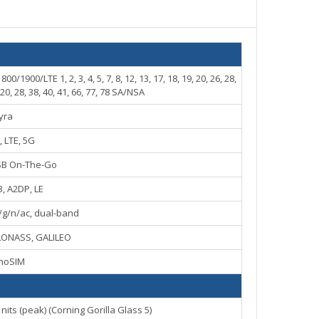
/LTE 1, 2, 3, 4, 5, 7, 8, 12, 13, 17, 18, 19, 20, 26, 28,
, 20, 28, 38, 40, 41, 66, 77, 78 SA/NSA
yra
 LTE, 5G
USB On-The-Go
3, A2DP, LE
b/g/n/ac, dual-band
GLONASS, GALILEO
noSIM
its (peak) (Corning Gorilla Glass 5)