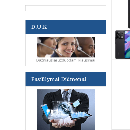
D.U.K
Dažniausiai užduodami klausimai
Pasiūlymai Didmenai