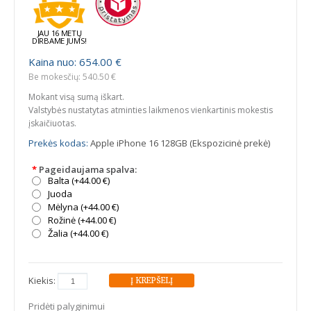
JAU 16 METŲ
DIRBAME JUMS!
Kaina nuo: 654.00 €
Be mokesčių: 540.50 €
Mokant visą sumą iškart.
Valstybės nustatytas atminties laikmenos vienkartinis mokestis
įskaičiuotas.
Prekės kodas:
Apple iPhone 16 128GB (Ekspozicinė prekė)
*
Pageidaujama spalva:
Balta (+44.00 €)
Juoda
Mėlyna (+44.00 €)
Rožinė (+44.00 €)
Žalia (+44.00 €)
Kiekis:
Pridėti palyginimui