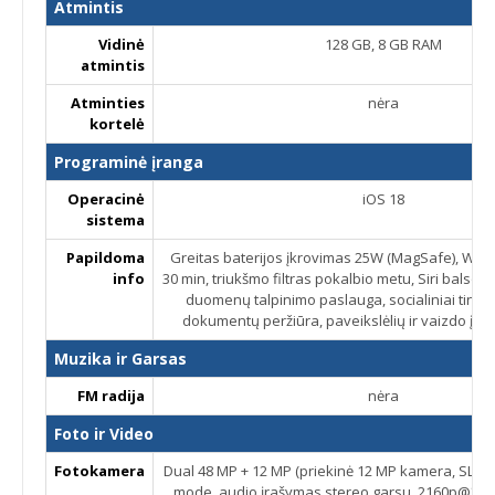
Atmintis
Vidinė
128 GB, 8 GB RAM
atmintis
Atminties
nėra
kortelė
Programinė įranga
Operacinė
iOS 18
sistema
Papildoma
Greitas baterijos įkrovimas 25W (MagSafe), Wired
info
30 min, triukšmo filtras pokalbio metu, Siri balso
duomenų talpinimo paslauga, socialiniai tinklai
dokumentų peržiūra, paveikslėlių ir vaizdo įra
Muzika ir Garsas
FM radija
nėra
Foto ir Video
Fotokamera
Dual 48 MP + 12 MP (priekinė 12 MP kamera, SL 3D
mode, audio įrašymas stereo garsu, 2160p@24/