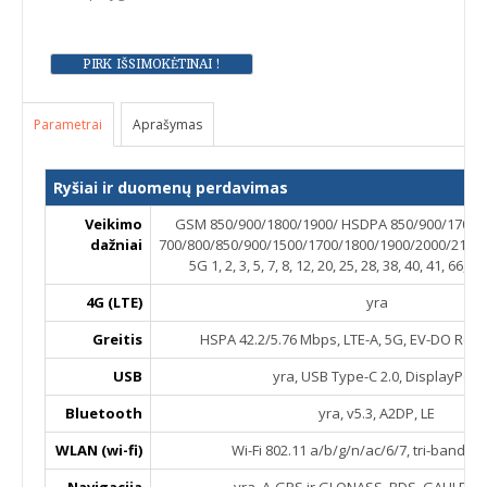
Parametrai
Aprašymas
Ryšiai ir duomenų perdavimas
Veikimo
GSM 850/900/1800/1900/ HSDPA 850/900/1700/1
dažniai
700/800/850/900/1500/1700/1800/1900/2000/2100
5G 1, 2, 3, 5, 7, 8, 12, 20, 25, 28, 38, 40, 41, 66, 
4G (LTE)
yra
Greitis
HSPA 42.2/5.76 Mbps, LTE-A, 5G, EV-DO Rev.
USB
yra, USB Type-C 2.0, DisplayPort
Bluetooth
yra, v5.3, A2DP, LE
WLAN (wi-fi)
Wi-Fi 802.11 a/b/g/n/ac/6/7, tri-band, h
Navigacija
yra, A-GPS ir GLONASS, BDS, GALILEO,