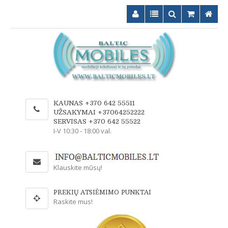
KAUNAS +370 642 55511
UŽSAKYMAI +37064252222
SERVISAS +370 642 55522
I-V 10:30 - 18:00 val.
Klauskite mūsų!
PREKIŲ ATSIĖMIMO PUNKTAI
Raskite mus!