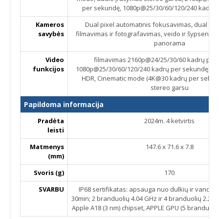
per sekundę, 1080p@25/30/60/120/240 kadrų 
Kameros
Dual pixel automatinis fokusavimas, dual LED
savybės
filmavimas ir fotografavimas, veido ir šypsenos 
panorama
Video
filmavimas 2160p@24/25/30/60 kadrų per
funkcijos
1080p@25/30/60/120/240 kadrų per sekundę, HDR
HDR, Cinematic mode (4K@30 kadrų per sekund
stereo garsu
Papildoma informacija
Pradėta
2024m. 4 ketvirtis
leisti
Matmenys
147.6 x 71.6 x 7.8
(mm)
Svoris (g)
170
SVARBU
IP68 sertifikatas: apsauga nuo dulkių ir vandens 
30min; 2 branduolių 4.04 GHz ir 4 branduolių 2.20
Apple A18 (3 nm) chipset, APPLE GPU (5 branduolių