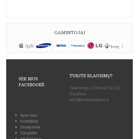
GAMINTOJAI
TURITE KLAUSIMŲ?
SEK MUS
FACEBOOK`E
Telefonas:
+370-642-52-222
El.paštas:
info@balticmobiles.lt
Apie mus
Kontaktai
Straipsniai
Taisyklės
Atsiliepimai