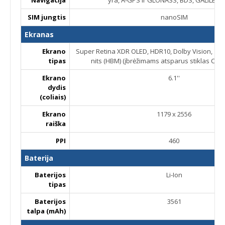
SIM jungtis
nanoSIM
Ekranas
Ekrano
Super Retina XDR OLED, HDR10, Dolby Vision, 1000 
tipas
nits (HBM) (įbrėžimams atsparus stiklas Cera
Ekrano
6.1''
dydis
(coliais)
Ekrano
1179 x 2556
raiška
PPI
460
Baterija
Baterijos
Li-Ion
tipas
Baterijos
3561
talpa (mAh)