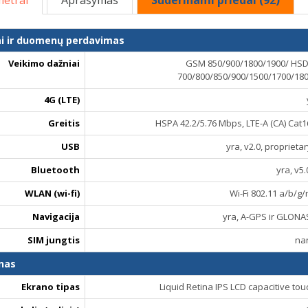
etrai
Aprašymas
Suderinami priedai (92)
ai ir duomenų perdavimas
Veikimo dažniai
GSM 850/900/1800/1900/ HSD
700/800/850/900/1500/1700/18
4G (LTE)
Greitis
HSPA 42.2/5.76 Mbps, LTE-A (CA) Cat
USB
yra, v2.0, proprieta
Bluetooth
yra, v5.
WLAN (wi-fi)
Wi-Fi 802.11 a/b/g/
Navigacija
yra, A-GPS ir GLONA
SIM jungtis
na
nas
Ekrano tipas
Liquid Retina IPS LCD capacitive to