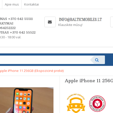
Apie mus
Kontaktai
NAS +370 642 55511
AKYMAI
Klauskite mūsų!
064252222
ISAS +370 642 55522
0:30 - 18:00 val.
pple iPhone 11 256GB (Ekspozicinė prekė)
Apple iPhone 11 256G