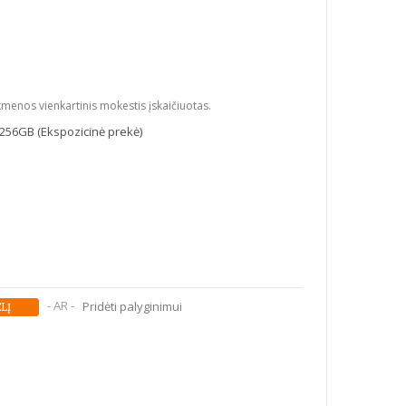
kmenos vienkartinis mokestis įskaičiuotas.
256GB (Ekspozicinė prekė)
- AR -
Pridėti palyginimui