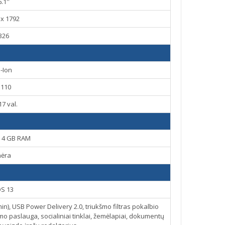
6.1''
 x 1792
326
i-Ion
3110
 17 val.
, 4 GB RAM
nėra
OS 13
in), USB Power Delivery 2.0, triukšmo filtras pokalbio
o paslauga, socialiniai tinklai, žemėlapiai, dokumentų