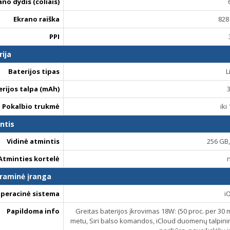
ano dydis (coliais)
Ekrano raiška
828
PPI
rija
Baterijos tipas
L
erijos talpa (mAh)
Pokalbio trukmė
iki
ntis
Vidinė atmintis
256 GB
Atminties kortelė
raminė įranga
peracinė sistema
i
Papildoma info
Greitas baterijos įkrovimas 18W: (50 proc. per 30 m
metu, Siri balso komandos, iCloud duomenų talpinim