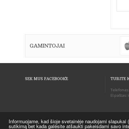
GAMINTOJAI
SEK MUS FACEBOOK`E
TURITE 
Telefonas
El.paštas: 
Informuojame, kad šioje svetainėje naudojami slapukai (
sutikimą bet kada galėsite atšaukti pakeisdami savo int
Balticmobiles.lt - Mobiliųjų telefonų ir jų priedų parduotuvė