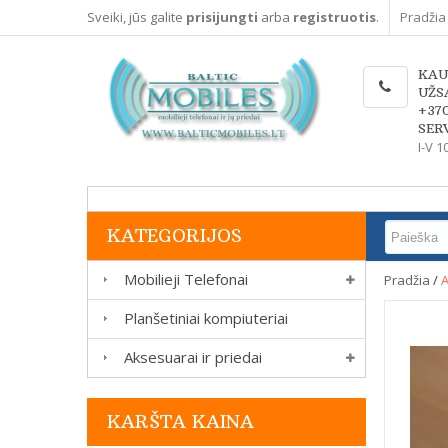
Sveiki, jūs galite
prisijungti
arba
registruotis
.
Pradžia
KAU
UŽS
+37
SERV
I-V 1
KATEGORIJOS
Mobilieji Telefonai
Pradžia
/
A
Planšetiniai kompiuteriai
Aksesuarai ir priedai
KARŠTA KAINA