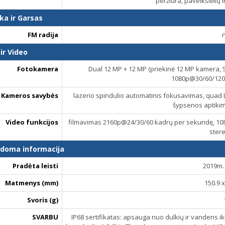
peržiūra, paveikslėlių 
ka ir Garsas
FM radija
ir Video
Fotokamera
Dual 12 MP + 12 MP (priekinė 12 MP kamera,
1080p@30/60/120
Kameros savybės
lazerio spindulio automatinis fokusavimas, quad L
šypsenos aptiki
Video funkcijos
filmavimas 2160p@24/30/60 kadrų per sekundę, 10
ster
ldoma informacija
Pradėta leisti
2019m. 
Matmenys (mm)
150.9 x
Svoris (g)
SVARBU
IP68 sertifikatas: apsauga nuo dulkių ir vandens iki