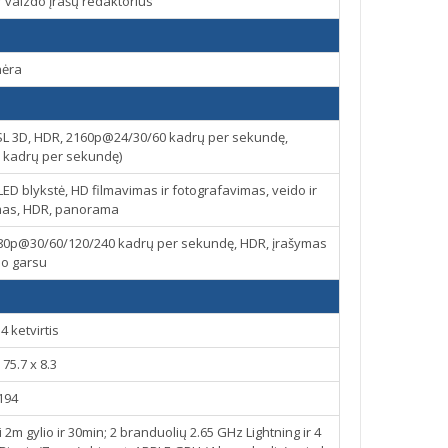
ir vaizdo įrašų redaktorius
nėra
 SL 3D, HDR, 2160p@24/30/60 kadrų per sekundę,
 kadrų per sekundę)
ED blykstė, HD filmavimas ir fotografavimas, veido ir
mas, HDR, panorama
80p@30/60/120/240 kadrų per sekundę, HDR, įrašymas
eo garsu
4 ketvirtis
 75.7 x 8.3
194
 2m gylio ir 30min; 2 branduolių 2.65 GHz Lightning ir 4