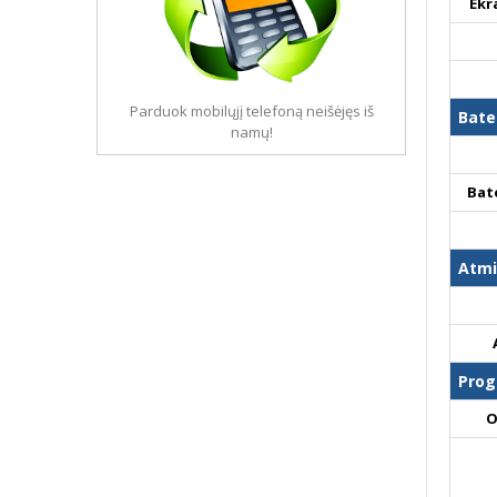
Ekr
Parduok mobilųjį telefoną neišėjęs iš
Bate
namų!
Bat
Atmi
Prog
O