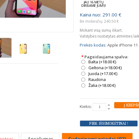
JAU 16 METŲ
DIRBAME JUMS!
Kaina nuo: 291.00 €
Be mokesčių: 240.50 €
Mokant visą sumą iškart.
Valstybės nustatytas atminties lai
Prekės kodas:
Apple iPhone 11 
*
Pageidaujama spalva:
Balta (+18.00 €)
Geltona (+18.00 €)
Juoda (+17.00 €)
Raudona
Žalia (+18.00 €)
Kiekis: