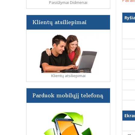
Param
Pasiūlymai Didmenai
Ryši
Klientų atsiliepimai
Klientų atsiliepimai
Parduok mobilųjį telefoną
Ekra