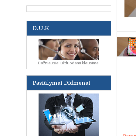
D.U.K
Dažniausiai užduodami klausimai
Pasiūlymai Didmenai