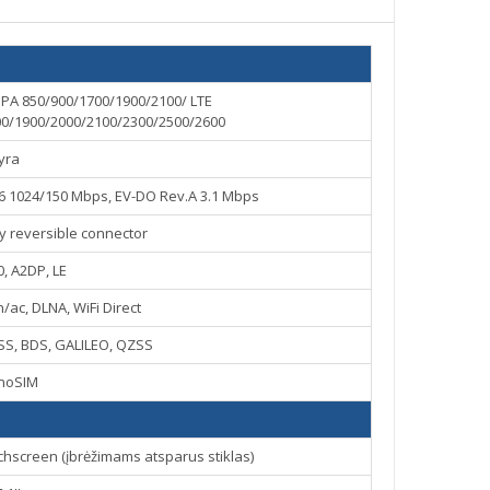
PA 850/900/1700/1900/2100/ LTE
00/1900/2000/2100/2300/2500/2600
yra
16 1024/150 Mbps, EV-DO Rev.A 3.1 Mbps
ry reversible connector
0, A2DP, LE
n/ac, DLNA, WiFi Direct
SS, BDS, GALILEO, QZSS
noSIM
uchscreen (įbrėžimams atsparus stiklas)