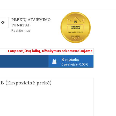
PREKIŲ ATSIĖMIMO
PUNKTAI
Raskite mus!
Taupant jūsų laiką, užsakymus rekomenduojame atlikti renkantis p
Krepšelis
0 prekė(s) - 0.00 €
B (Ekspozicinė prekė)