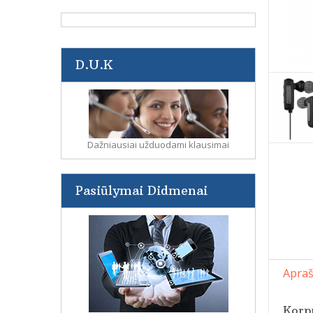
D.U.K
Dažniausiai užduodami klausimai
Pasiūlymai Didmenai
Apra
Korp