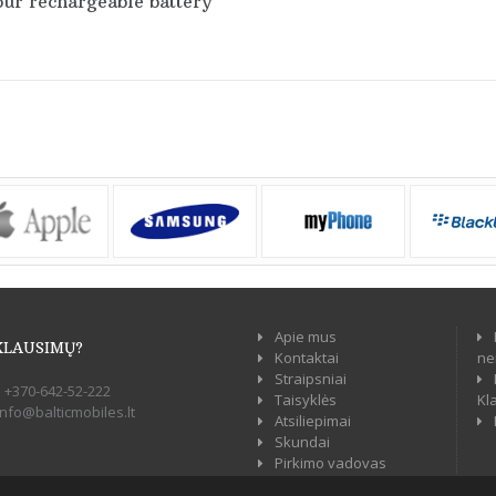
ur rechargeable battery
Apie mus
KLAUSIMŲ?
Kontaktai
ne
Straipsniai
:
+370-642-52-222
Taisyklės
Kl
info@balticmobiles.lt
Atsiliepimai
Skundai
Pirkimo vadovas