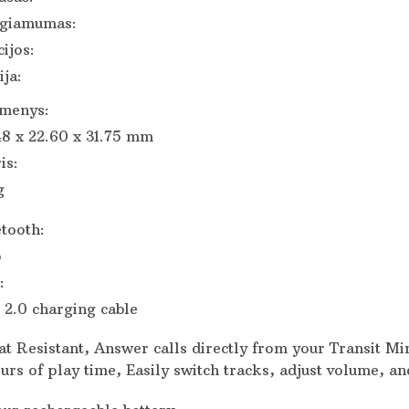
ngiamumas:
ijos:
ija:
menys:
48 x 22.60 x 31.75 mm
is:
g
tooth:
p
:
 2.0 charging cable
t Resistant, Answer calls directly from your Transit Min
urs of play time, Easily switch tracks, adjust volume, an