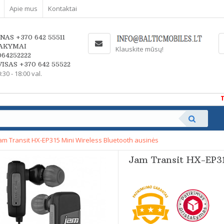
Apie mus
Kontaktai
NAS +370 642 55511
AKYMAI
Klauskite mūsų!
064252222
ISAS +370 642 55522
0:30 - 18:00 val.
Taup
am Transit HX-EP315 Mini Wireless Bluetooth ausinės
Jam Transit HX-EP31