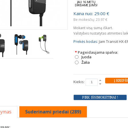
JAU 16 METŲ
DIRBAME JUMS!
Kaina nuo: 29.00 €
Be mokesčių: 23.97 €
Mokant visą sumą iškart.
Valstybės nustatytas atminties lai
Prekės kodas:
Jam Transit HX-E
*
Pageidaujama spalva:
Juoda
Žalia
Kiekis:
šymas
Suderinami priedai (289)
usas: