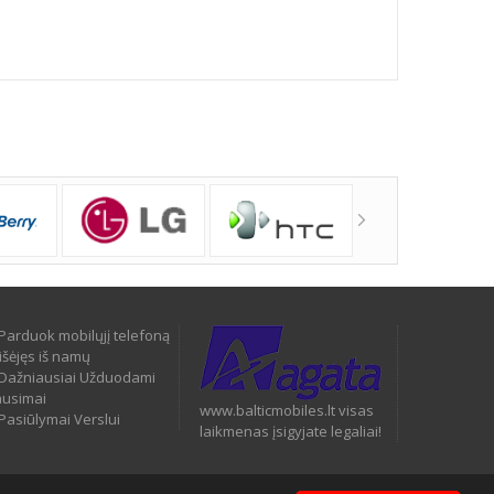
Parduok mobilųjį telefoną
išėjęs iš namų
Dažniausiai Užduodami
ausimai
www.balticmobiles.lt visas
Pasiūlymai Verslui
laikmenas įsigyjate legaliai!