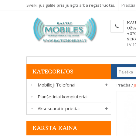
Sveiki, jūs galite
prisijungti
arba
registruotis
.
Pradžia
KAU
UŽS
+37
SERV
I-V 1
KATEGORIJOS
Mobilieji Telefonai
Pradžia
/
J
Planšetiniai kompiuteriai
Aksesuarai ir priedai
KARŠTA KAINA