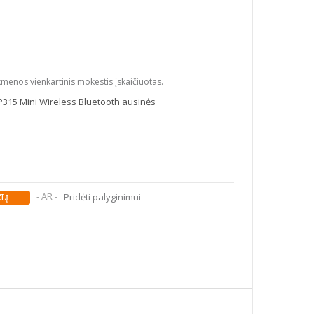
kmenos vienkartinis mokestis įskaičiuotas.
P315 Mini Wireless Bluetooth ausinės
- AR -
Pridėti palyginimui