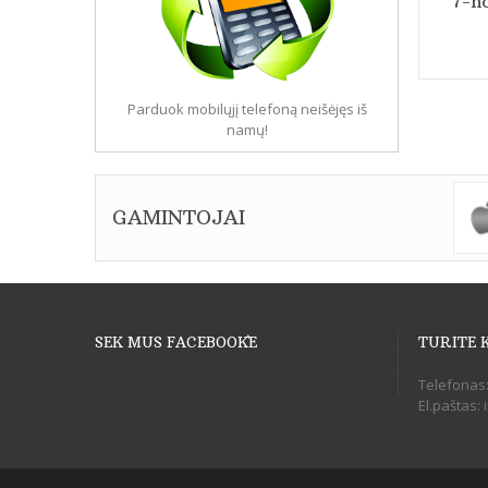
7-ho
Parduok mobilųjį telefoną neišėjęs iš
namų!
GAMINTOJAI
SEK MUS FACEBOOK`E
TURITE 
Telefonas
El.paštas: 