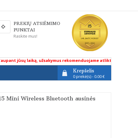
PREKIŲ ATSIĖMIMO
PUNKTAI
Raskite mus!
ant jūsų laiką, užsakymus rekomenduojame atlikti renkantis prist
Krepšelis
0 prekė(s) - 0.00 €
5 Mini Wireless Bluetooth ausinės