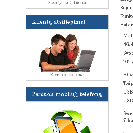
Pasiūlymai Didmenai
Suju
Funkc
Klientų atsiliepimai
Bater
Mat
46.
Svor
101 
Blue
Klientų atsiliepimai
Tai
USB
Parduok mobilųjį telefoną
USB
Swea
7 ho