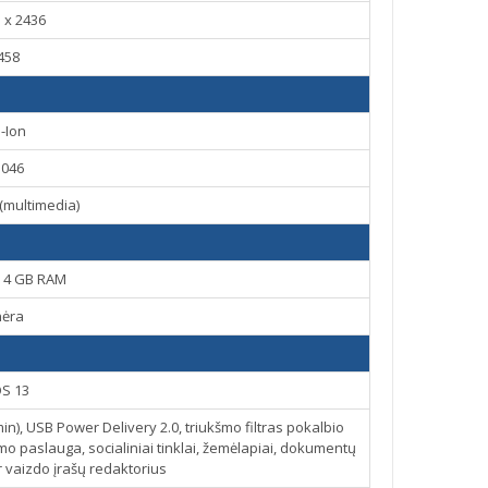
 x 2436
458
i-Ion
3046
. (multimedia)
, 4 GB RAM
nėra
OS 13
in), USB Power Delivery 2.0, triukšmo filtras pokalbio
o paslauga, socialiniai tinklai, žemėlapiai, dokumentų
ir vaizdo įrašų redaktorius