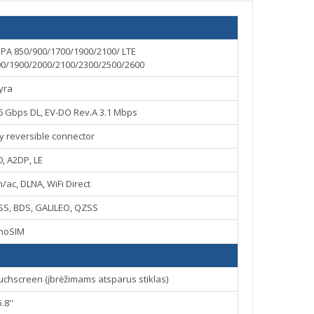
PA 850/900/1700/1900/2100/ LTE
00/1900/2000/2100/2300/2500/2600
yra
.6 Gbps DL, EV-DO Rev.A 3.1 Mbps
ry reversible connector
0, A2DP, LE
n/ac, DLNA, WiFi Direct
SS, BDS, GALILEO, QZSS
noSIM
uchscreen (įbrėžimams atsparus stiklas)
5.8''