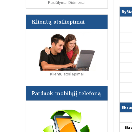
Pasiūlymai Didmenai
Ryši
Klientų atsiliepimai
Klientų atsiliepimai
Parduok mobilųjį telefoną
Ekra
Ekr