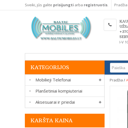
Sveiki, jūs galite
prisijungti
arba
registruotis
.
Pradžia
KAU
UŽS
+37
SERV
I-V 1
KATEGORIJOS
Mobilieji Telefonai
Pradžia
/
A
Planšetiniai kompiuteriai
Aksesuarai ir priedai
KARŠTA KAINA