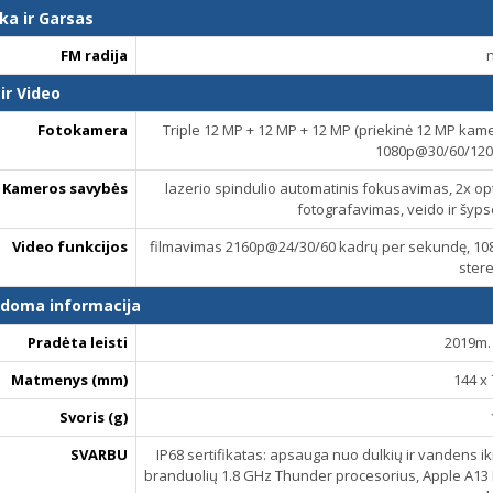
ka ir Garsas
FM radija
ir Video
Fotokamera
Triple 12 MP + 12 MP + 12 MP (priekinė 12 MP ka
1080p@30/60/120
Kameros savybės
lazerio spindulio automatinis fokusavimas, 2x opt
fotografavimas, veido ir šy
Video funkcijos
filmavimas 2160p@24/30/60 kadrų per sekundę, 10
ster
ldoma informacija
Pradėta leisti
2019m. 
Matmenys (mm)
144 x 
Svoris (g)
SVARBU
IP68 sertifikatas: apsauga nuo dulkių ir vandens iki
branduolių 1.8 GHz Thunder procesorius, Apple A13 B