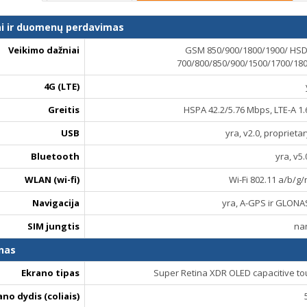
ai ir duomenų perdavimas
Veikimo dažniai
GSM 850/900/1800/1900/ HSD
700/800/850/900/1500/1700/18
4G (LTE)
Greitis
HSPA 42.2/5.76 Mbps, LTE-A 1
USB
yra, v2.0, proprieta
Bluetooth
yra, v5.
WLAN (wi-fi)
Wi-Fi 802.11 a/b/g/
Navigacija
yra, A-GPS ir GLONA
SIM jungtis
na
nas
Ekrano tipas
Super Retina XDR OLED capacitive to
ano dydis (coliais)