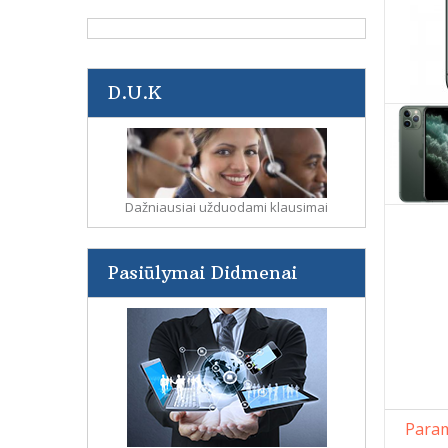
D.U.K
Dažniausiai užduodami klausimai
Pasiūlymai Didmenai
Param