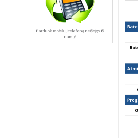
Bate
Parduok mobilųjį telefoną neišėjęs iš
namų!
Bat
Atmi
Prog
O