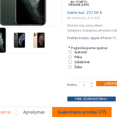
JAU 16 METŲ
DIRBAME JUMS!
Kaina nuo: 257.00 €
Be mokesčių: 212.40 €
Mokant visą sumą iškart.
Valstybės nustatytas atminties lai
Prekės kodas:
Apple iPhone 11 
*
Pageidaujama spalva:
Auksinė
Pilka
Sidabrinė
Žalia
Kiekis:
etrai
Aprašymas
Suderinami priedai (77)