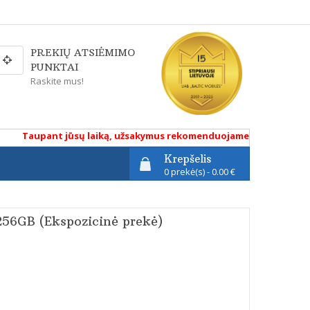
PREKIŲ ATSIĖMIMO
PUNKTAI
Raskite mus!
Taupant jūsų laiką, užsakymus rekomenduojame atlikti renkantis p
Krepšelis
0 prekė(s) - 0.00 €
256GB (Ekspozicinė prekė)