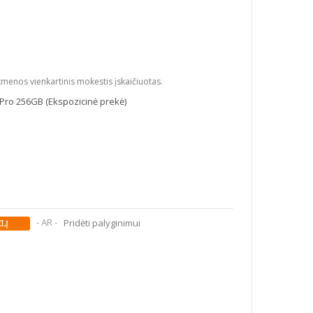
kmenos vienkartinis mokestis įskaičiuotas.
Pro 256GB (Ekspozicinė prekė)
- AR -
Pridėti palyginimui