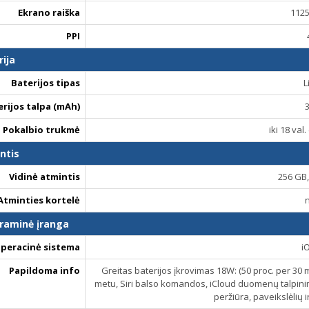
Ekrano raiška
1125
PPI
rija
Baterijos tipas
L
erijos talpa (mAh)
Pokalbio trukmė
iki 18 val
ntis
Vidinė atmintis
256 GB
Atminties kortelė
raminė įranga
peracinė sistema
i
Papildoma info
Greitas baterijos įkrovimas 18W: (50 proc. per 30 m
metu, Siri balso komandos, iCloud duomenų talpinim
peržiūra, paveikslėlių 