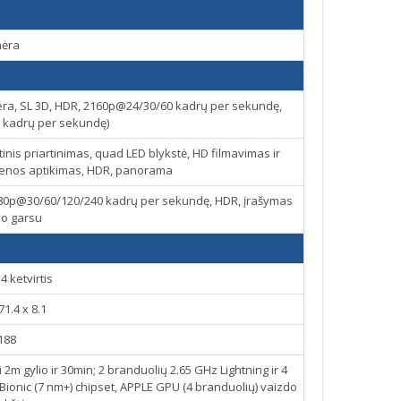
nėra
mera, SL 3D, HDR, 2160p@24/30/60 kadrų per sekundę,
 kadrų per sekundę)
inis priartinimas, quad LED blykstė, HD filmavimas ir
psenos aptikimas, HDR, panorama
80p@30/60/120/240 kadrų per sekundę, HDR, įrašymas
eo garsu
4 ketvirtis
71.4 x 8.1
188
 2m gylio ir 30min; 2 branduolių 2.65 GHz Lightning ir 4
ionic (7 nm+) chipset, APPLE GPU (4 branduolių) vaizdo