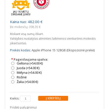
JAU 16 METŲ
DIRBAME JUMS!
Kaina nuo: 482.00 €
Be mokesčių: 398.35 €
Mokant visą sumą iškart.
Valstybės nustatytas atminties laikmenos vienkartinis mokestis
įskaičiuotas.
Prekės kodas:
Apple iPhone 15 128GB (Ekspozicinė prekė)
*
Pageidaujama spalva:
Geltona (+54.00 €)
Juoda (+54.00 €)
Mėlyna (+54.00 €)
Rožinė
Žalia (+54.00 €)
Kiekis:
Pridėti palyginimui