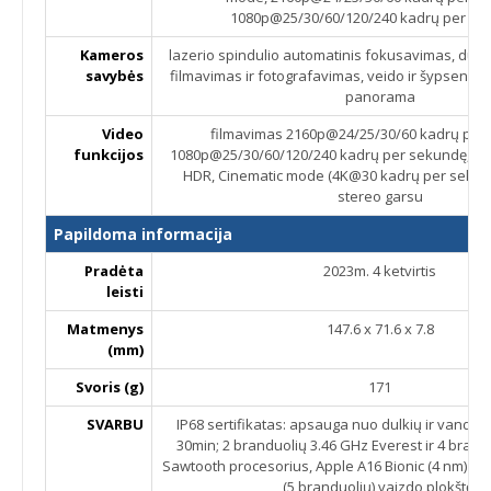
1080p@25/30/60/120/240 kadrų per se
Kameros
lazerio spindulio automatinis fokusavimas, dual 
savybės
filmavimas ir fotografavimas, veido ir šypsenos 
panorama
Video
filmavimas 2160p@24/25/30/60 kadrų per
funkcijos
1080p@25/30/60/120/240 kadrų per sekundę, HDR
HDR, Cinematic mode (4K@30 kadrų per sekund
stereo garsu
Papildoma informacija
Pradėta
2023m. 4 ketvirtis
leisti
Matmenys
147.6 x 71.6 x 7.8
(mm)
Svoris (g)
171
SVARBU
IP68 sertifikatas: apsauga nuo dulkių ir vandens 
30min; 2 branduolių 3.46 GHz Everest ir 4 brand
Sawtooth procesorius, Apple A16 Bionic (4 nm) ch
(5 branduolių) vaizdo plokštė.