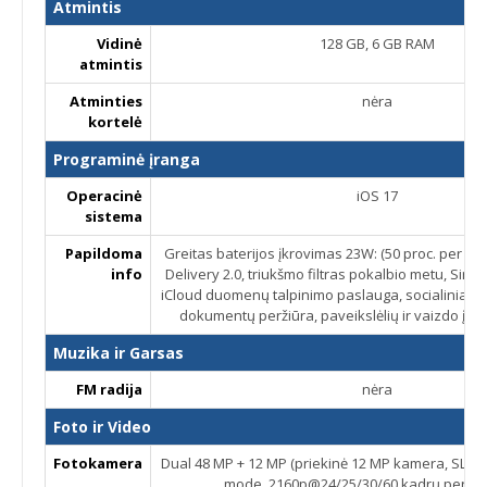
Atmintis
Vidinė
128 GB, 6 GB RAM
atmintis
Atminties
nėra
kortelė
Programinė įranga
Operacinė
iOS 17
sistema
Papildoma
Greitas baterijos įkrovimas 23W: (50 proc. per 30
info
Delivery 2.0, triukšmo filtras pokalbio metu, Siri
iCloud duomenų talpinimo paslauga, socialiniai tin
dokumentų peržiūra, paveikslėlių ir vaizdo įra
Muzika ir Garsas
FM radija
nėra
Foto ir Video
Fotokamera
Dual 48 MP + 12 MP (priekinė 12 MP kamera, SL 3D
mode, 2160p@24/25/30/60 kadrų per se