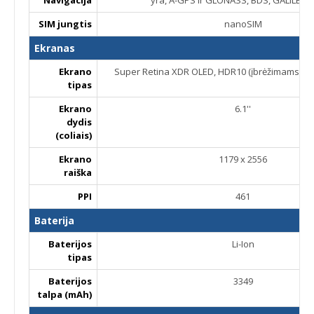
SIM jungtis
nanoSIM
Ekranas
Ekrano
Super Retina XDR OLED, HDR10 (įbrėžimams atsp
tipas
Ekrano
6.1''
dydis
(coliais)
Ekrano
1179 x 2556
raiška
PPI
461
Baterija
Baterijos
Li-Ion
tipas
Baterijos
3349
talpa (mAh)