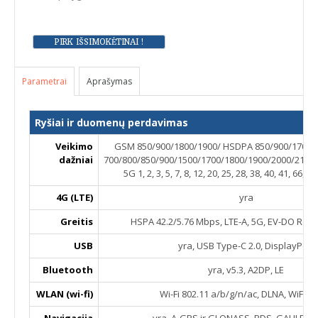
Parametrai
Aprašymas
Ryšiai ir duomenų perdavimas
Veikimo
GSM 850/900/1800/1900/ HSDPA 850/900/1700/1
dažniai
700/800/850/900/1500/1700/1800/1900/2000/2100
5G 1, 2, 3, 5, 7, 8, 12, 20, 25, 28, 38, 40, 41, 66, 
4G (LTE)
yra
Greitis
HSPA 42.2/5.76 Mbps, LTE-A, 5G, EV-DO Rev.
USB
yra, USB Type-C 2.0, DisplayPort
Bluetooth
yra, v5.3, A2DP, LE
WLAN (wi-fi)
Wi-Fi 802.11 a/b/g/n/ac, DLNA, WiFi Di
Navigacija
yra, A-GPS ir GLONASS, BDS, GALILEO,