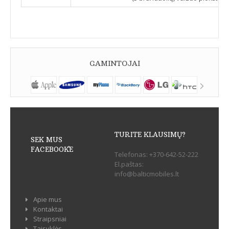
GAMINTOJAI
TURITE KLAUSIMŲ?
SEK MUS
FACEBOOK`E
Telefonas:
+370-642-52-222
El.paštas:
info@balticmobiles.lt
Apie mus
Kontaktai
Straipsniai
Taisyklės