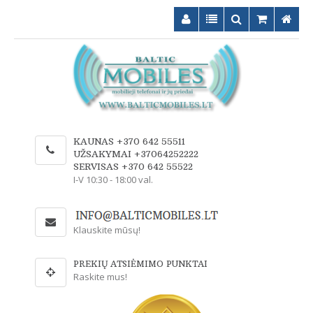
KAUNAS +370 642 55511
UŽSAKYMAI +37064252222
SERVISAS +370 642 55522
I-V 10:30 - 18:00 val.
Klauskite mūsų!
PREKIŲ ATSIĖMIMO PUNKTAI
Raskite mus!