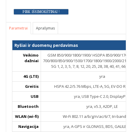
Parametrai
Aprašymas
Ryšiai ir duomenų perdavimas
Veikimo
GSM 850/900/1800/1900/ HSDPA 850/900/1700/1
dažniai
700/800/850/900/1500/1700/1800/1900/2000/2100
5G 1, 2, 3, 5, 7, 8, 12, 20, 25, 28, 38, 40, 41, 66, 
4G (LTE)
yra
Greitis
HSPA 42.2/5.76 Mbps, LTE-A, 5G, EV-DO Rev.
USB
yra, USB Type-C 2.0, DisplayPort
Bluetooth
yra, v5.3, A2DP, LE
WLAN (wi-fi)
Wi-Fi 802.11 a/b/g/n/ac/6/7, tri-band, h
Navigacija
yra, A-GPS ir GLONASS, BDS, GALILEO,