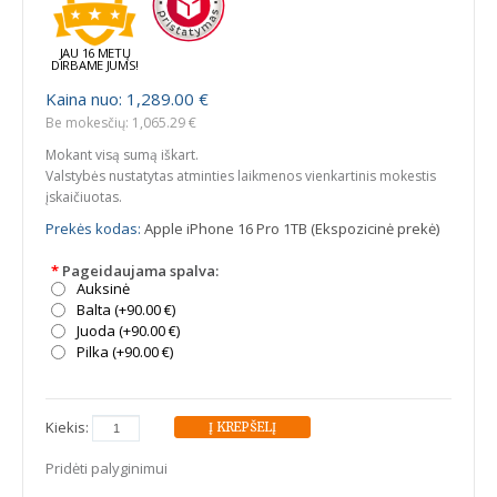
JAU 16 METŲ
DIRBAME JUMS!
Kaina nuo: 1,289.00 €
Be mokesčių: 1,065.29 €
Mokant visą sumą iškart.
Valstybės nustatytas atminties laikmenos vienkartinis mokestis
įskaičiuotas.
Prekės kodas:
Apple iPhone 16 Pro 1TB (Ekspozicinė prekė)
*
Pageidaujama spalva:
Auksinė
Balta (+90.00 €)
Juoda (+90.00 €)
Pilka (+90.00 €)
Kiekis:
Pridėti palyginimui