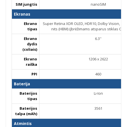
SIM jungtis
nanoSIM
Ekranas
Ekrano
Super Retina XDR OLED, HDR10, Dolby Vision, 1000 
tipas
nits (HBM) (įbrėžimams atsparus stiklas Cera
Ekrano
6.3''
dydis
(coliais)
Ekrano
1206 x 2622
raiška
PPI
460
Baterija
Baterijos
Li-Ion
tipas
Baterijos
3561
talpa (mAh)
Atmintis