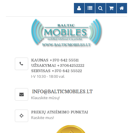
KAUNAS +370 642 55511
UŽSAKYMAI +37064252222
SERVISAS +370 642 55522
I-V 10:30 - 18:00 val.
Klauskite mūsų!
PREKIŲ ATSIĖMIMO PUNKTAI
Raskite mus!