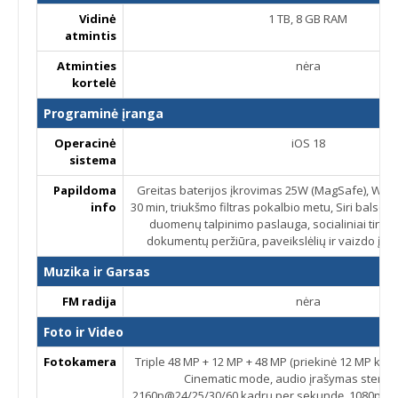
Vidinė
1 TB, 8 GB RAM
atmintis
Atminties
nėra
kortelė
Programinė įranga
Operacinė
iOS 18
sistema
Papildoma
Greitas baterijos įkrovimas 25W (MagSafe), Wired
info
30 min, triukšmo filtras pokalbio metu, Siri balso
duomenų talpinimo paslauga, socialiniai tinklai
dokumentų peržiūra, paveikslėlių ir vaizdo įra
Muzika ir Garsas
FM radija
nėra
Foto ir Video
Fotokamera
Triple 48 MP + 12 MP + 48 MP (priekinė 12 MP kam
Cinematic mode, audio įrašymas stereo
2160p@24/25/30/60 kadrų per sekundę, 1080p@2