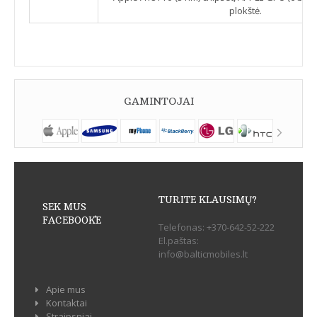
plokštė.
GAMINTOJAI
TURITE KLAUSIMŲ?
SEK MUS
FACEBOOK`E
Telefonas:
+370-642-52-222
El.paštas:
info@balticmobiles.lt
Apie mus
Kontaktai
Straipsniai