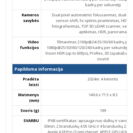
kadrų per sekundę)
Kameros
Dual pixel automatinis fokusavimas, dual LED
savybės
sensor‑shift, 5x optinis priartinimas, HD fil
fotografavimas, TOF 3D LiDAR scanner, veido
aptikimas, HDR, panorama
Video
filmavimas 2160p@24/25/30/60 kadrų per
funkcijos
1080p@25/30/60/120/240 kadrų per sekundę, 10-
Vision HDR (up to 60fps), ProRes, 3D (spatial) vid
sound
Papildoma informacija
Pradėta
2024m. 4 ketvirtis
leisti
Matmenys
149.6 x 71.5 x 8.3
(mm)
Svoris (g)
199
SVARBU
IP68 sertifikatas: apsauga nuo dulkių ir vandens 
30min; 2 branduolių 4.05 GHz ir 4 branduolių 2.42
Apple A18 Pro (3 nm) chipset, APPLE GPU (6 bran