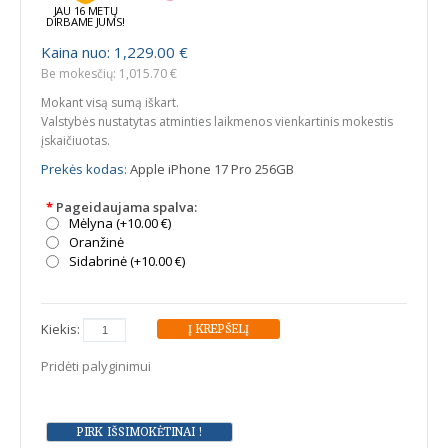
JAU 16 METŲ
DIRBAME JUMS!
Kaina nuo: 1,229.00 €
Be mokesčių: 1,015.70 €
Mokant visą sumą iškart.
Valstybės nustatytas atminties laikmenos vienkartinis mokestis
įskaičiuotas.
Prekės kodas:
Apple iPhone 17 Pro 256GB
*
Pageidaujama spalva:
Mėlyna (+10.00 €)
Oranžinė
Sidabrinė (+10.00 €)
Kiekis:
Pridėti palyginimui