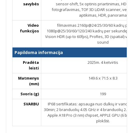
savybės
sensor‑shift, 5x optinis priartinimas, HD fil
fotografavimas, TOF 3D LiDAR scanner, veido
aptikimas, HDR, panorama
Video
filmavimas 2160p@24/25/30/60 kadrų per
funkcijos
1080p@25/30/60/120/240 kadrų per sekundę, 10-
Vision HDR (up to 60fps), ProRes, 3D (spatial) vid
sound
Papildoma informacija
Pradėta
2025m. 4 ketvirtis
leisti
Matmenys
149.6 x 71.5 x 8.3
(mm)
Svoris (g)
199
SVARBU
IP68 sertifikatas: apsauga nuo dulkių ir vandens 
30min; 2 branduolių 4.05 GHz ir 4 branduolių 2.42
Apple A18 Pro (3 nm) chipset, APPLE GPU (6 bran
plokštė.