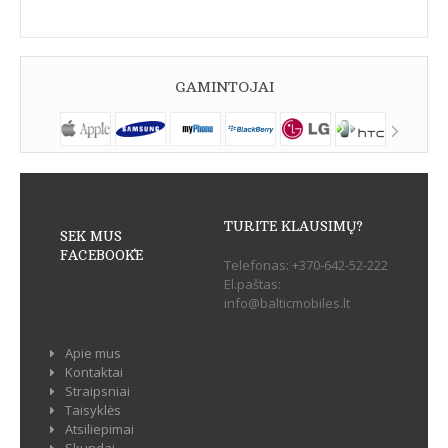
GAMINTOJAI
TURITE KLAUSIMŲ?
SEK MUS
FACEBOOK`E
Telefonas:
+370-642-52-222
El.paštas:
info@balticmobiles.lt
Apie mus
Kontaktai
Straipsniai
Taisyklės
Atsiliepimai