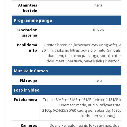
Atminties
nėra
kortelė
Programinė įranga
Operacinė
iOS 26
sistema
Papildoma
Greitas baterijos įkrovimas 25W (MagSafe), Wired
info
30 min, triukšmo filtras pokalbio metu, Siri balso
duomenų talpinimo paslauga, socialiniai tinklai
dokumentų peržiūra, paveikslėlių ir vaizdo įra
Muzika ir Garsas
FM radija
nėra
Foto ir Video
Fotokamera
Triple 48 MP + 48 MP + 48 MP (priekinė 18 MP kam
Cinematic mode, audio įrašymas stereo
2160p@24/25/30/60 kadrų per sekundę, 1080p@2
kadrų per sekundę)
Kameros
Dual pixel automatinis fokusavimas, dual LED