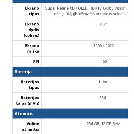
Ekrano
Super Retina XDR OLED, HDR10, Dolby Vision, 1000 
tipas
nits (HBM) (įbrėžimams atsparus stiklas Cera
Ekrano
6.3''
dydis
(coliais)
Ekrano
1206 x 2622
raiška
PPI
460
Baterija
Baterijos
Li-Ion
tipas
Baterijos
3561
talpa (mAh)
Atmintis
Vidinė
256 GB, 12 GB RAM
atmintis