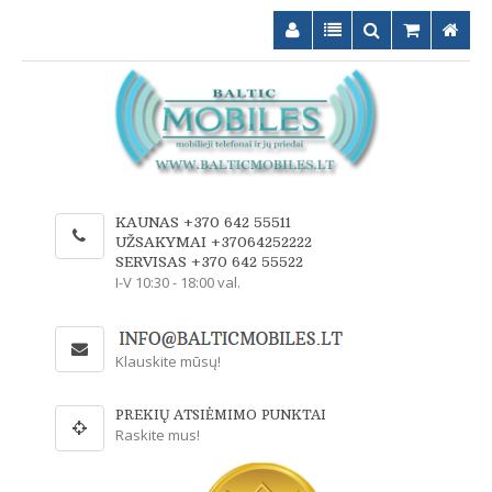
KAUNAS +370 642 55511
UŽSAKYMAI +37064252222
SERVISAS +370 642 55522
I-V 10:30 - 18:00 val.
Klauskite mūsų!
PREKIŲ ATSIĖMIMO PUNKTAI
Raskite mus!