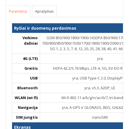
Parametrai
Aprašymas
Ryšiai ir duomenų perdavimas
Veikimo
GSM 850/900/1800/1900/ HSDPA 850/900/1700/1
dažniai
700/800/850/900/1500/1700/1800/1900/2000/2100
5G 1, 2, 3, 5, 7, 8, 12, 20, 25, 28, 38, 40, 41, 66, 
4G (LTE)
yra
Greitis
HSPA 42.2/5.76 Mbps, LTE-A, 5G, EV-DO Rev.
USB
yra, USB Type-C 2.0, DisplayPort
Bluetooth
yra, v5.3, A2DP, LE
WLAN (wi-fi)
Wi-Fi 802.11 a/b/g/n/ac/6/7, tri-band, h
Navigacija
yra, A-GPS ir GLONASS, BDS, GALILEO,
SIM jungtis
nanoSIM
Ekranas