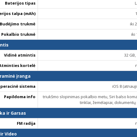
Baterijos tipas
L
erijos talpa (mAh)
Budėjimo trukmė
iki 
Pokalbio trukmė
iki
ntis
Vidinė atmintis
32 GB,
Atminties kortelė
raminė įranga
peracinė sistema
iOS 8 (atnauji
Papildoma info
triukšmo slopinimas pokalbio metu, Siri balso kom
tinklai, žemėlapiai, dokumentų 
ka ir Garsas
FM radija
ir Video