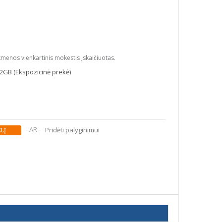
kmenos vienkartinis mokestis įskaičiuotas.
2GB (Ekspozicinė prekė)
- AR -
Pridėti palyginimui