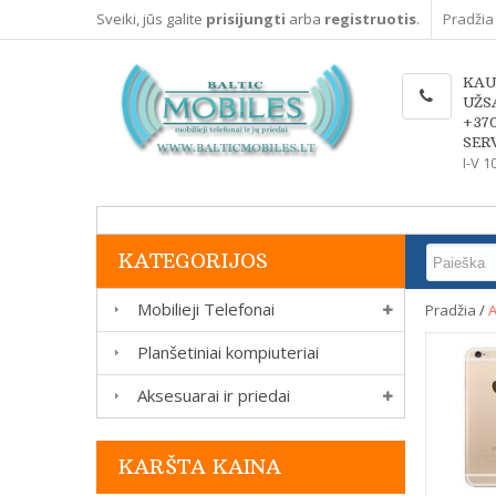
Sveiki, jūs galite
prisijungti
arba
registruotis
.
Pradžia
KAU
UŽS
+37
SERV
I-V 1
KATEGORIJOS
Mobilieji Telefonai
Pradžia
/
A
Planšetiniai kompiuteriai
Aksesuarai ir priedai
KARŠTA KAINA