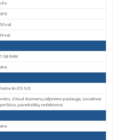
i-Po
1810
250 val.
 14 val.
 1 GB RAM
nėra
nama iki iOS 9.2)
andos, iCloud duomenų talpinimo paslauga, socialiniai
peržiūra, paveikslėlių redaktorius
nėra