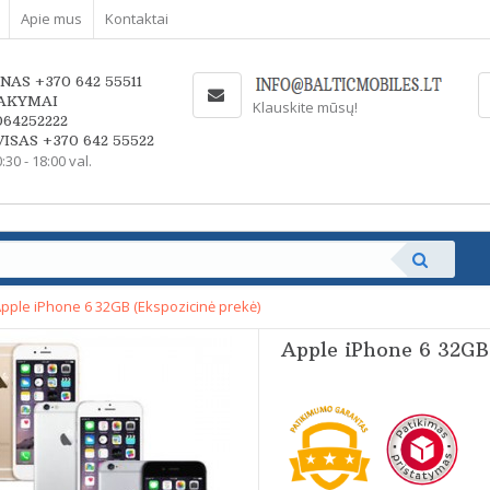
Apie mus
Kontaktai
NAS +370 642 55511
AKYMAI
Klauskite mūsų!
064252222
ISAS +370 642 55522
0:30 - 18:00 val.
pple iPhone 6 32GB (Ekspozicinė prekė)
Apple iPhone 6 32GB