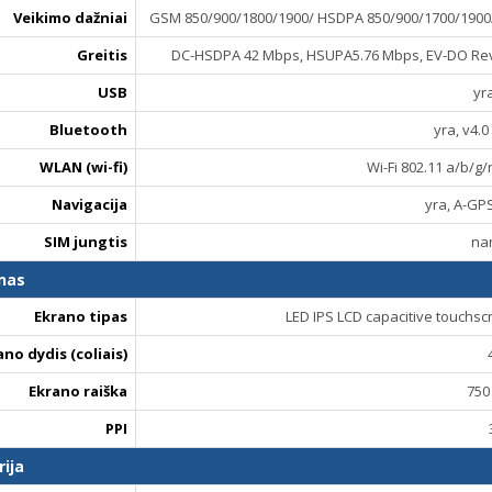
Veikimo dažniai
GSM 850/900/1800/1900/ HSDPA 850/900/1700/1900/
Greitis
DC-HSDPA 42 Mbps, HSUPA5.76 Mbps, EV-DO Rev. A
USB
yra
Bluetooth
yra, v4.0
WLAN (wi-fi)
Wi-Fi 802.11 a/b/g/
Navigacija
yra, A-GP
SIM jungtis
na
nas
Ekrano tipas
LED IPS LCD capacitive touchsc
ano dydis (coliais)
Ekrano raiška
750
PPI
rija