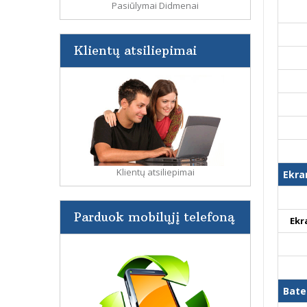
Pasiūlymai Didmenai
Klientų atsiliepimai
Klientų atsiliepimai
Ekra
Parduok mobilųjį telefoną
Ekr
Bate