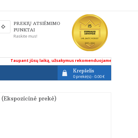
PREKIŲ ATSIĖMIMO
PUNKTAI
Raskite mus!
Taupant jūsų laiką, užsakymus rekomenduojame atlikti renkantis 
Krepšelis
0 prekė(s) - 0.00 €
 (Ekspozicinė prekė)