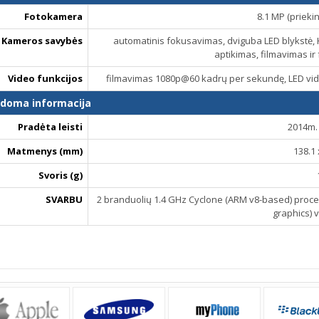
Fotokamera
8.1 MP (prieki
Kameros savybės
automatinis fokusavimas, dviguba LED blykstė, 
aptikimas, filmavimas i
Video funkcijos
filmavimas 1080p@60 kadrų per sekundę, LED vide
ldoma informacija
Pradėta leisti
2014m. 
Matmenys (mm)
138.1 
Svoris (g)
SVARBU
2 branduolių 1.4 GHz Cyclone (ARM v8-based) proce
graphics) 