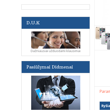
D.U.K
Dažniausiai užduodami klausimai
Pasiūlymai Didmenai
Param
Ryši