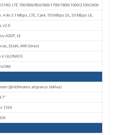
2100/ LTE 700/800/850/900/1700/1800/1900/2100/2600
 iki 3.1 Mbps, LTE, Cat4, 150 Mbps DL, 50 Mbps UL
, v2.0
 su A2DP, LE
n/ac, DLNA, WiFi Direct
S ir GLONASS
noSIM
reen (įbrėžimams atsparus stiklas)
4.7''
 x 1334
326