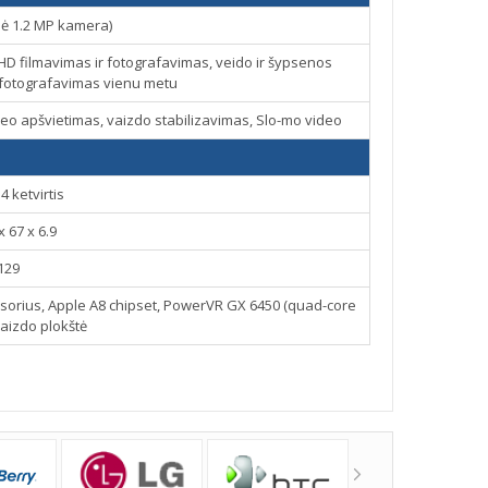
nė 1.2 MP kamera)
HD filmavimas ir fotografavimas, veido ir šypsenos
r fotografavimas vienu metu
o apšvietimas, vaizdo stabilizavimas, Slo-mo video
4 ketvirtis
x 67 x 6.9
129
sorius, Apple A8 chipset, PowerVR GX 6450 (quad-core
vaizdo plokštė