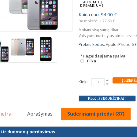
JAU 16 METŲ
DIRBAME JUMS!
Kaina nuo: 94.00 €
Be mokesčių: 77.69 €
Mokant visą sumą iškart.
Valstybės nustatytas atminties lai
Prekės kodas:
Apple iPhone 6 3
*
Pageidaujama spalva:
Pilka
Kiekis:
etrai
Aprašymas
Suderinami priedai (87)
ai ir duomenų perdavimas