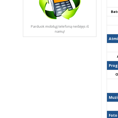
Bat
Parduok mobilųjį telefoną neišėjęs iš
namų!
Atmi
Prog
O
Muzi
Foto 