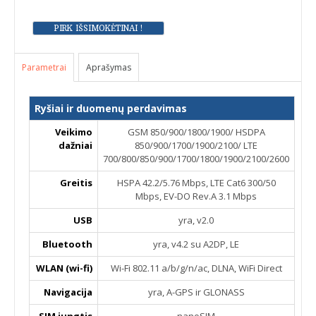
Parametrai
Aprašymas
Ryšiai ir duomenų perdavimas
Veikimo
GSM 850/900/1800/1900/ HSDPA
dažniai
850/900/1700/1900/2100/ LTE
700/800/850/900/1700/1800/1900/2100/2600
Greitis
HSPA 42.2/5.76 Mbps, LTE Cat6 300/50
Mbps, EV-DO Rev.A 3.1 Mbps
USB
yra, v2.0
Bluetooth
yra, v4.2 su A2DP, LE
WLAN (wi-fi)
Wi-Fi 802.11 a/b/g/n/ac, DLNA, WiFi Direct
Navigacija
yra, A-GPS ir GLONASS
SIM jungtis
nanoSIM