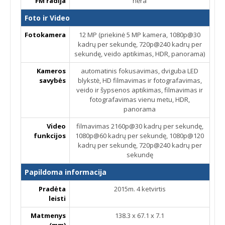
FM radija
nėra
Foto ir Video
Fotokamera
12 MP (priekinė 5 MP kamera, 1080p@30
kadrų per sekundę, 720p@240 kadrų per
sekundę, veido aptikimas, HDR, panorama)
Kameros
automatinis fokusavimas, dviguba LED
savybės
blykstė, HD filmavimas ir fotografavimas,
veido ir šypsenos aptikimas, filmavimas ir
fotografavimas vienu metu, HDR,
panorama
Video
filmavimas 2160p@30 kadrų per sekundę,
funkcijos
1080p@60 kadrų per sekundę, 1080p@120
kadrų per sekundę, 720p@240 kadrų per
sekundę
Papildoma informacija
Pradėta
2015m. 4 ketvirtis
leisti
Matmenys
138.3 x 67.1 x 7.1
(mm)