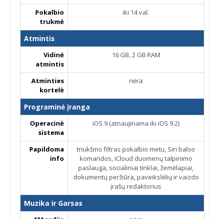
Pokalbio
iki 14 val.
trukmė
Atmintis
Vidinė
16 GB, 2 GB RAM
atmintis
Atminties
nėra
kortelė
Programinė įranga
Operacinė
iOS 9 (atnaujinama iki iOS 9.2)
sistema
Papildoma
triukšmo filtras pokalbio metu, Siri balso
info
komandos, iCloud duomenų talpinimo
paslauga, socialiniai tinklai, žemėlapiai,
dokumentų peržiūra, paveikslėlių ir vaizdo
įrašų redaktorius
Muzika ir Garsas