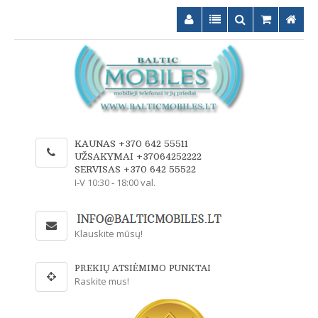
KAUNAS +370 642 55511
UŽSAKYMAI +37064252222
SERVISAS +370 642 55522
I-V 10:30 - 18:00 val.
Klauskite mūsų!
PREKIŲ ATSIĖMIMO PUNKTAI
Raskite mus!