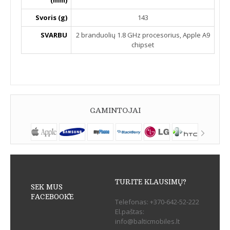
Svoris (g)
143
SVARBU
2 branduolių 1.8 GHz procesorius, Apple A9
chipset
GAMINTOJAI
TURITE KLAUSIMŲ?
SEK MUS
FACEBOOK`E
Telefonas:
+370-642-52-222
El.paštas:
info@balticmobiles.lt