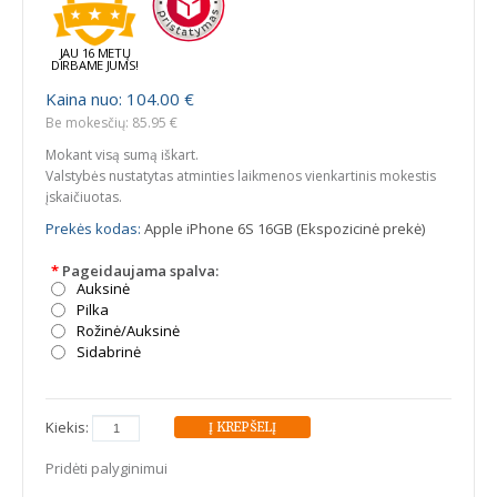
JAU 16 METŲ
DIRBAME JUMS!
Kaina nuo: 104.00 €
Be mokesčių: 85.95 €
Mokant visą sumą iškart.
Valstybės nustatytas atminties laikmenos vienkartinis mokestis
įskaičiuotas.
Prekės kodas:
Apple iPhone 6S 16GB (Ekspozicinė prekė)
*
Pageidaujama spalva:
Auksinė
Pilka
Rožinė/Auksinė
Sidabrinė
Kiekis:
Pridėti palyginimui