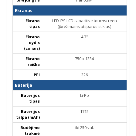
Ekranas
Ekrano
LED IPS LCD capacitive touchscreen
tipas
(įbrėžimams atsparus stiklas)
Ekrano
4.7''
dydis
(coliais)
Ekrano
750 x 1334
raiška
PPI
326
Baterija
Baterijos
Li-Po
tipas
Baterijos
1715
talpa (mAh)
Budėjimo
iki 250 val.
trukmė