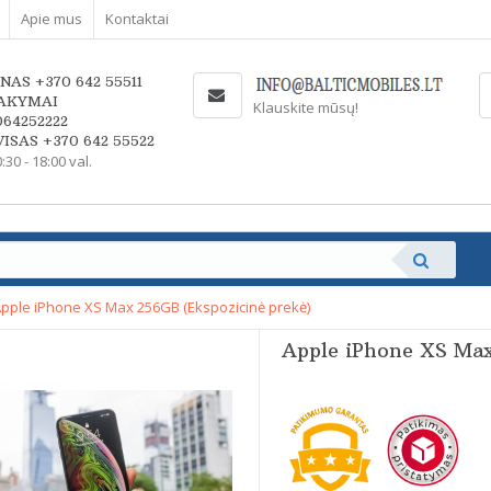
Apie mus
Kontaktai
NAS +370 642 55511
AKYMAI
Klauskite mūsų!
064252222
ISAS +370 642 55522
0:30 - 18:00 val.
pple iPhone XS Max 256GB (Ekspozicinė prekė)
Apple iPhone XS Max