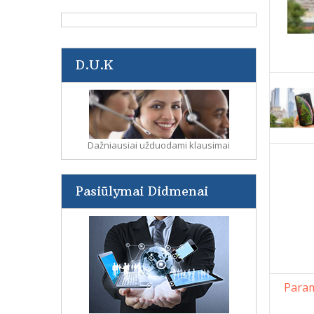
D.U.K
Dažniausiai užduodami klausimai
Pasiūlymai Didmenai
Param