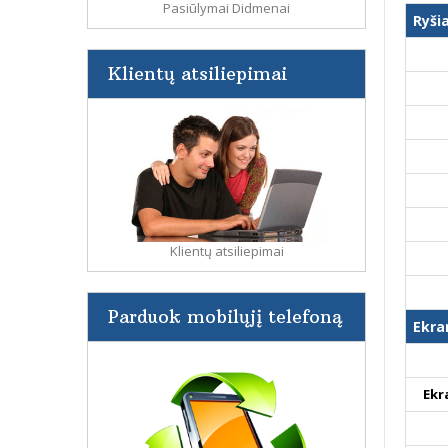
Pasiūlymai Didmenai
Ryši
Klientų atsiliepimai
Klientų atsiliepimai
Parduok mobilųjį telefoną
Ekra
Ekr