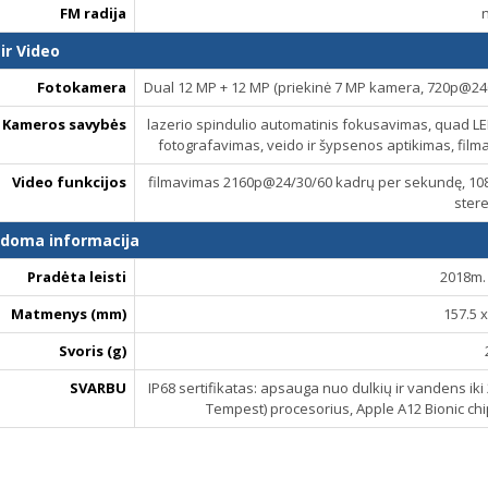
FM radija
ir Video
Fotokamera
Dual 12 MP + 12 MP (priekinė 7 MP kamera, 720p@24
Kameros savybės
lazerio spindulio automatinis fokusavimas, quad LED 
fotografavimas, veido ir šypsenos aptikimas, fil
Video funkcijos
filmavimas 2160p@24/30/60 kadrų per sekundę, 10
ster
ldoma informacija
Pradėta leisti
2018m. 
Matmenys (mm)
157.5 x
Svoris (g)
SVARBU
IP68 sertifikatas: apsauga nuo dulkių ir vandens iki 
Tempest) procesorius, Apple A12 Bionic chi