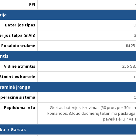
PPI
rija
Baterijos tipas
L
erijos talpa (mAh)
Pokalbio trukmė
iki 25
ntis
Vidinė atmintis
256 GB
Atminties kortelė
raminė įranga
peracinė sistema
i
Papildoma info
Greitas baterijos įkrovimas (50 proc. per 30 min)
komandos, iCloud duomenų talpinimo paslauga, so
paveikslėlių ir va
ka ir Garsas