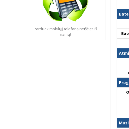
Bate
Parduok mobilųjį telefoną neišėjęs iš
Bat
namų!
Atmi
Prog
O
Muzi