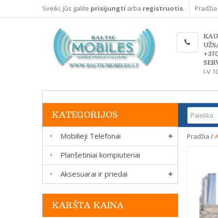
Sveiki, jūs galite
prisijungti
arba
registruotis
.
Pradžia
KAU
UŽS
+37
SERV
I-V 1
KATEGORIJOS
Mobilieji Telefonai
Pradžia
/
A
Planšetiniai kompiuteriai
Aksesuarai ir priedai
KARŠTA KAINA