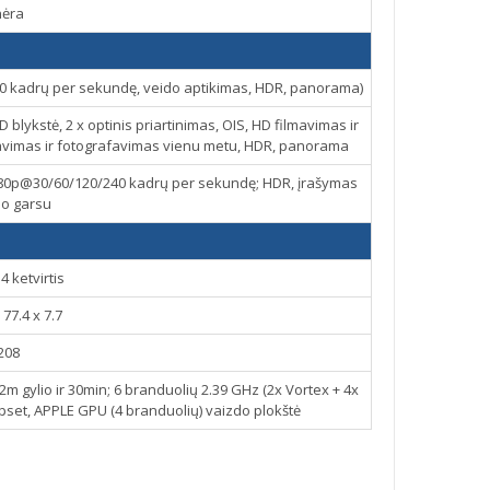
nėra
0 kadrų per sekundę, veido aptikimas, HDR, panorama)
blykstė, 2 x optinis priartinimas, OIS, HD filmavimas ir
mavimas ir fotografavimas vienu metu, HDR, panorama
80p@30/60/120/240 kadrų per sekundę; HDR, įrašymas
eo garsu
4 ketvirtis
 77.4 x 7.7
208
2m gylio ir 30min; 6 branduolių 2.39 GHz (2x Vortex + 4x
pset, APPLE GPU (4 branduolių) vaizdo plokštė