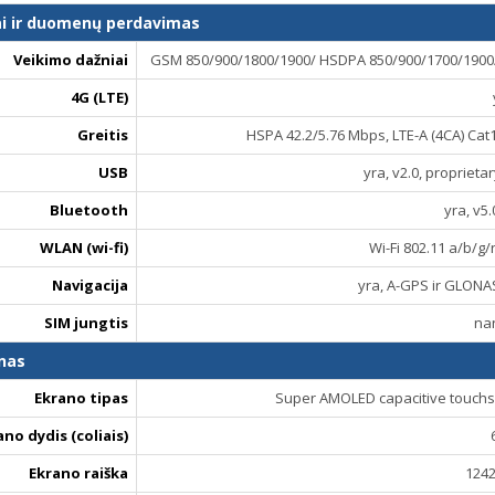
ai ir duomenų perdavimas
Veikimo dažniai
GSM 850/900/1800/1900/ HSDPA 850/900/1700/1900/
4G (LTE)
Greitis
HSPA 42.2/5.76 Mbps, LTE-A (4CA) Ca
USB
yra, v2.0, proprieta
Bluetooth
yra, v5.
WLAN (wi-fi)
Wi-Fi 802.11 a/b/g/
Navigacija
yra, A-GPS ir GLONA
SIM jungtis
na
nas
Ekrano tipas
Super AMOLED capacitive touchsc
ano dydis (coliais)
Ekrano raiška
1242