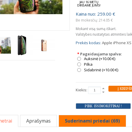
JAU 16 METŲ
DIRBAME JUMS!
Kaina nuo: 259.00 €
Be mokesčių: 214.05 €
Mokant visą sumą iškart.
Valstybės nustatytas atminties lai
Prekės kodas:
Apple iPhone XS 
*
Pageidaujama spalva:
Auksinė (+10.00 €)
Pilka
Sidabrinė (+10.00 €)
Kiekis:
etrai
Aprašymas
Suderinami priedai (69)