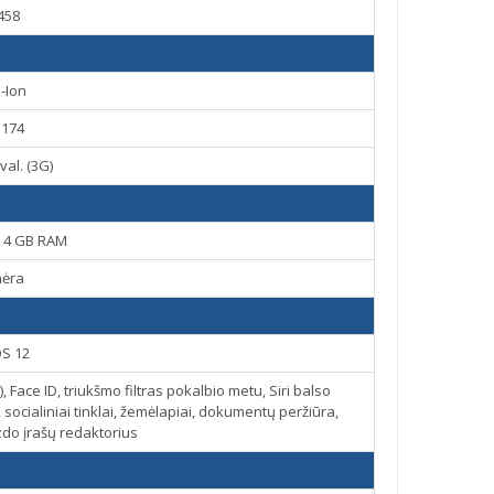
458
i-Ion
3174
 val. (3G)
, 4 GB RAM
nėra
OS 12
, Face ID, triukšmo filtras pokalbio metu, Siri balso
cialiniai tinklai, žemėlapiai, dokumentų peržiūra,
izdo įrašų redaktorius