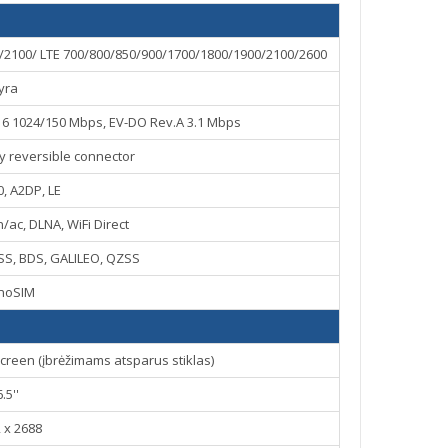
2100/ LTE 700/800/850/900/1700/1800/1900/2100/2600
yra
t16 1024/150 Mbps, EV-DO Rev.A 3.1 Mbps
ry reversible connector
0, A2DP, LE
n/ac, DLNA, WiFi Direct
SS, BDS, GALILEO, QZSS
noSIM
reen (įbrėžimams atsparus stiklas)
6.5''
 x 2688