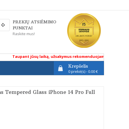
PREKIŲ ATSIĖMIMO
PUNKTAI
Raskite mus!
Taupant jūsų laiką, užsakymus rekomenduojame atlikti renkanti
Krepšelis
0 prekė(s) - 0.00 €
as Tempered Glass iPhone 14 Pro Full