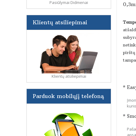
Pasiūlymai Didmenai
0,3mm
Klientų atsiliepimai
Tempe
atšald
subyra
netin
pirštų
tampa 
Klientų atsiliepimai
* Eas
Parduok mobilųjį telefoną
Įmon
kuri
* Sm
Paša
apsa