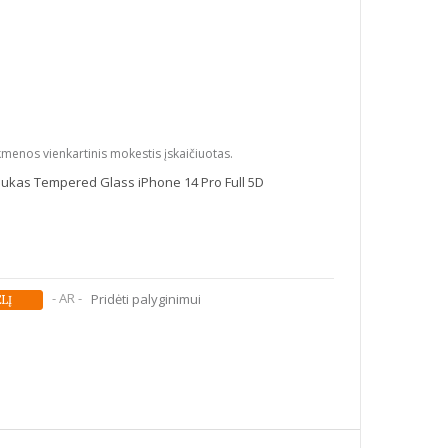
kmenos vienkartinis mokestis įskaičiuotas.
liukas Tempered Glass iPhone 14 Pro Full 5D
- AR -
Pridėti palyginimui