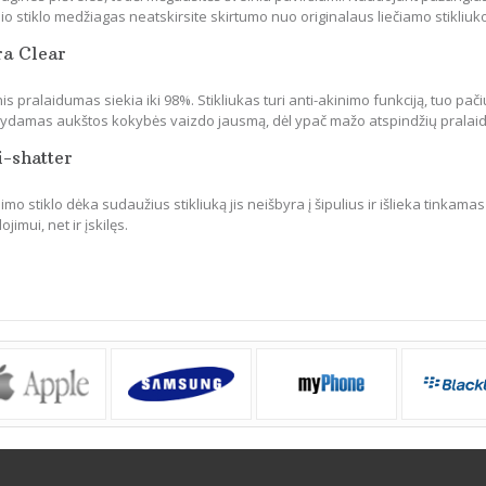
io stiklo medžiagas neatskirsite skirtumo nuo originalaus liečiamo stikliuk
ra Clear
is pralaidumas siekia iki 98%. Stikliukas turi anti-akinimo funkciją, tuo pači
ikydamas aukštos kokybės vaizdo jausmą, dėl ypač mažo atspindžių pralai
i-shatter
mo stiklo dėka sudaužius stikliuką jis neišbyra į šipulius ir išlieka tinkamas
jimui, net ir įskilęs.