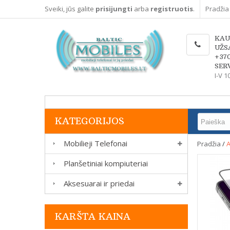
Sveiki, jūs galite
prisijungti
arba
registruotis
.
Pradžia
KAU
UŽS
+37
SERV
I-V 1
KATEGORIJOS
Mobilieji Telefonai
Pradžia
/
A
Planšetiniai kompiuteriai
Aksesuarai ir priedai
KARŠTA KAINA