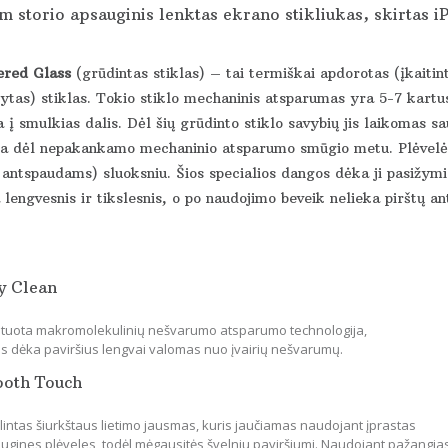
 storio apsauginis lenktas ekrano stikliukas, skirtas i
red Glass
(grūdintas stiklas) – tai termiškai apdorotas (įkaitin
ytas) stiklas. Tokio stiklo mechaninis atsparumas yra 5-7 kartus
 į smulkias dalis. Dėl šių grūdinto stiklo savybių jis laikomas s
ka dėl nepakankamo mechaninio atsparumo smūgio metu. Plėvelės 
 antspaudams) sluoksniu. Šios specialios dangos dėka ji pasižymi 
lengvesnis ir tikslesnis, o po naudojimo beveik nelieka pirštų an
y Clean
tuota makromolekulinių nešvarumo atsparumo technologija,
os dėka paviršius lengvai valomas nuo įvairių nešvarumų.
ooth Touch
lintas šiurkštaus lietimo jausmas, kuris jaučiamas naudojant įprastas
ugines plėveles, todėl mėgausitės švelniu paviršiumi. Naudojant pažangia