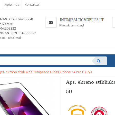
Apie mus
Kontaktai
NAS +370 642 55511
AKYMAI
Klauskite mūsų!
064252222
ISAS +370 642 55522
0:30 - 18:00 val.
ps. ekrano stikliukas Tempered Glass iPhone 14 Pro Full 5D
Aps. ekrano stikliuk
5D