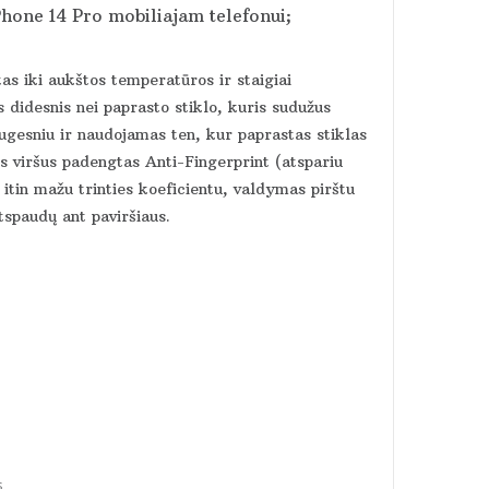
Phone 14 Pro mobiliajam telefonui;
tas iki aukštos temperatūros ir staigiai
 didesnis nei paprasto stiklo, kuris sudužus
augesniu ir naudojamas ten, kur paprastas stiklas
viršus padengtas Anti-Fingerprint (atspariu
itin mažu trinties koeficientu, valdymas pirštu
tspaudų ant paviršiaus.
s