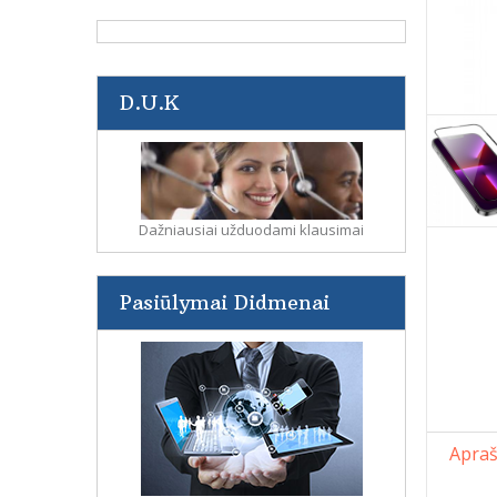
D.U.K
Dažniausiai užduodami klausimai
Pasiūlymai Didmenai
Apra