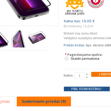
JAU 16 METŲ
DIRBAME JUMS!
Kaina nuo: 16.00 €
Be mokesčių: 13.22 €
Mokant visą sumą iškart.
Valstybės nustatytas atminties lai
Prekės kodas:
Aps. ekrano stik
*
Pageidaujama spalva:
Skaidri permatoma
Kiekis:
šymas
Suderinami priedai (9)