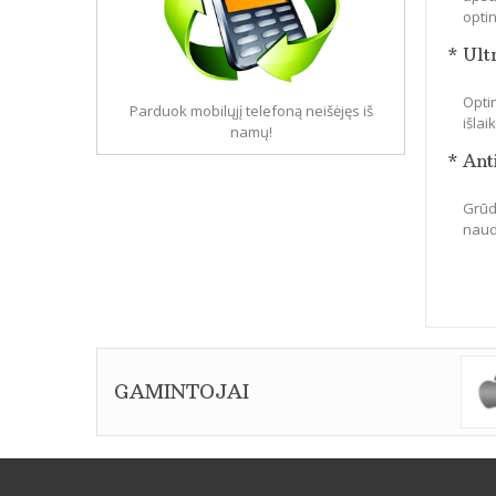
optin
* Ult
Optin
Parduok mobilųjį telefoną neišėjęs iš
išla
namų!
* Ant
Grūdi
naudo
GAMINTOJAI