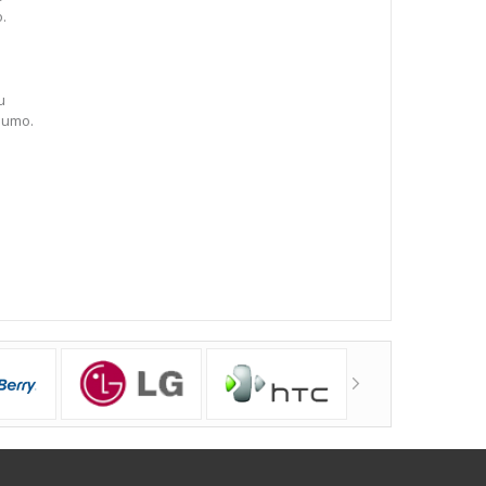
o.
u
dumo.