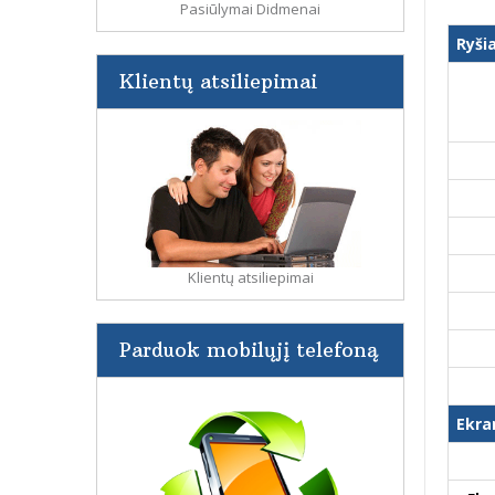
Pasiūlymai Didmenai
Ryši
Klientų atsiliepimai
Klientų atsiliepimai
Parduok mobilųjį telefoną
Ekra