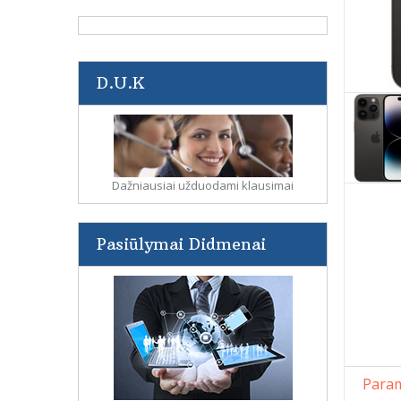
D.U.K
Dažniausiai užduodami klausimai
Pasiūlymai Didmenai
Param