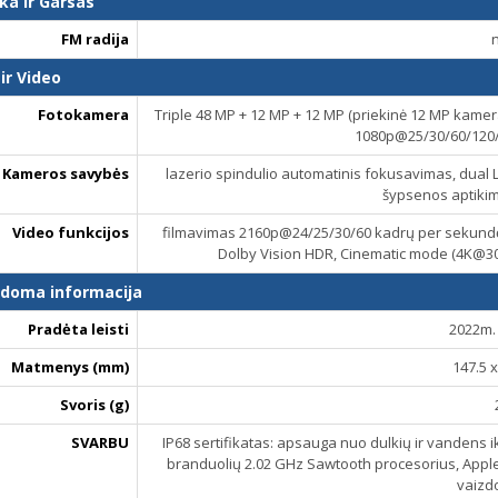
ka ir Garsas
FM radija
ir Video
Fotokamera
Triple 48 MP + 12 MP + 12 MP (priekinė 12 MP kame
1080p@25/30/60/120/
Kameros savybės
lazerio spindulio automatinis fokusavimas, dual L
šypsenos aptiki
Video funkcijos
filmavimas 2160p@24/25/30/60 kadrų per sekund
Dolby Vision HDR, Cinematic mode (4K@30
ldoma informacija
Pradėta leisti
2022m. 
Matmenys (mm)
147.5 x
Svoris (g)
SVARBU
IP68 sertifikatas: apsauga nuo dulkių ir vandens ik
branduolių 2.02 GHz Sawtooth procesorius, Apple 
vaizdo