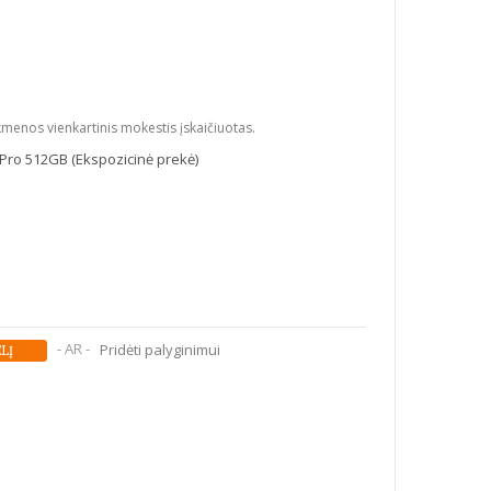
kmenos vienkartinis mokestis įskaičiuotas.
Pro 512GB (Ekspozicinė prekė)
- AR -
Pridėti palyginimui