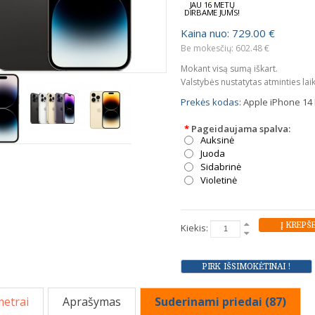
JAU 16 METŲ
DIRBAME JUMS!
Kaina nuo: 729.00 €
Be mokesčių: 602.48 €
Mokant visą sumą iškart.
Valstybės nustatytas atminties lai
Prekės kodas:
Apple iPhone 14 
*
Pageidaujama spalva:
Auksinė
Juoda
Sidabrinė
Violetinė
Kiekis:
etrai
Aprašymas
Suderinami priedai (87)