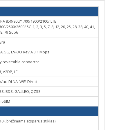
PA 850/900/1700/1900/2100/ LTE
00/2600/ 5G 1, 2, 3, 5, 7, 8, 12, 20, 25, 28, 38, 40, 41,
78, 79 Sub6
yra
-A, 5G, EV-DO Rev.A 3.1 Mbps
ry reversible connector
3, A2DP, LE
n/ac, DLNA, WiFi Direct
SS, BDS, GALILEO, QZSS
noSIM
0 (įbrėžimams atsparus stiklas)