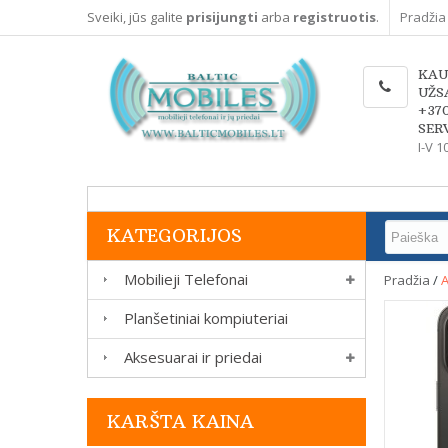
Sveiki, jūs galite
prisijungti
arba
registruotis
.
Pradžia
KAU
UŽS
+37
SERV
I-V 1
KATEGORIJOS
Mobilieji Telefonai
Pradžia
/
A
Planšetiniai kompiuteriai
Aksesuarai ir priedai
KARŠTA KAINA