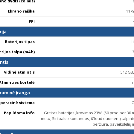
ano dydis (coliais)
Ekrano raiška
1179
PPI
rija
Baterijos tipas
L
erijos talpa (mAh)
ntis
Vidinė atmintis
512 GB
Atminties kortelė
raminė įranga
peracinė sistema
i
Papildoma info
Greitas baterijos įkrovimas 23W: (50 proc. per 30 m
metu, Siri balso komandos, iCloud duomenų talpinim
peržiūra, paveikslėlių 