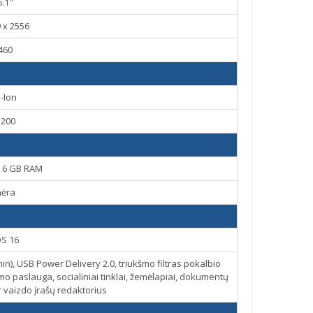
6.1''
 x 2556
460
i-Ion
3200
, 6 GB RAM
nėra
OS 16
in), USB Power Delivery 2.0, triukšmo filtras pokalbio
o paslauga, socialiniai tinklai, žemėlapiai, dokumentų
ir vaizdo įrašų redaktorius