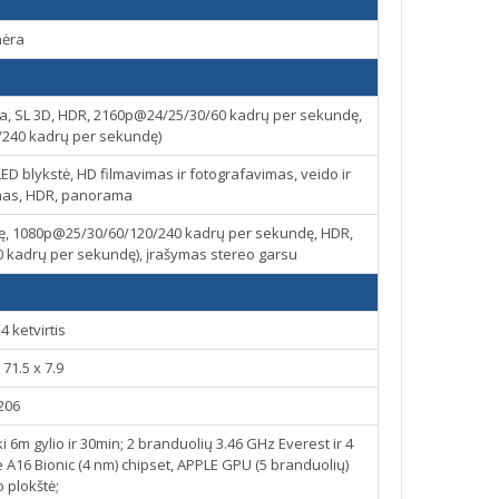
nėra
ra, SL 3D, HDR, 2160p@24/25/30/60 kadrų per sekundę,
240 kadrų per sekundę)
ED blykstė, HD filmavimas ir fotografavimas, veido ir
mas, HDR, panorama
ę, 1080p@25/30/60/120/240 kadrų per sekundę, HDR,
 kadrų per sekundę), įrašymas stereo garsu
4 ketvirtis
 71.5 x 7.9
206
i 6m gylio ir 30min; 2 branduolių 3.46 GHz Everest ir 4
A16 Bionic (4 nm) chipset, APPLE GPU (5 branduolių)
 plokštė;