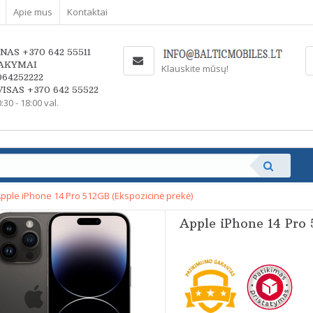
Apie mus
Kontaktai
NAS +370 642 55511
AKYMAI
Klauskite mūsų!
064252222
ISAS +370 642 55522
0:30 - 18:00 val.
pple iPhone 14 Pro 512GB (Ekspozicinė prekė)
Apple iPhone 14 Pro 