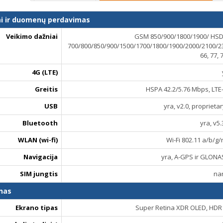
ai ir duomenų perdavimas
Veikimo dažniai
GSM 850/900/1800/1900/ HSD
700/800/850/900/1500/1700/1800/1900/2000/2100/2300/25
66, 77, 
4G (LTE)
Greitis
HSPA 42.2/5.76 Mbps, LTE
USB
yra, v2.0, proprieta
Bluetooth
yra, v5.
WLAN (wi-fi)
Wi-Fi 802.11 a/b/g/
Navigacija
yra, A-GPS ir GLONA
SIM jungtis
na
nas
Ekrano tipas
Super Retina XDR OLED, HDR1