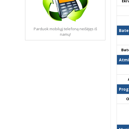
Ekr
Parduok mobilųjį telefoną neišėjęs iš
Bate
namų!
Bat
Atmi
Prog
O