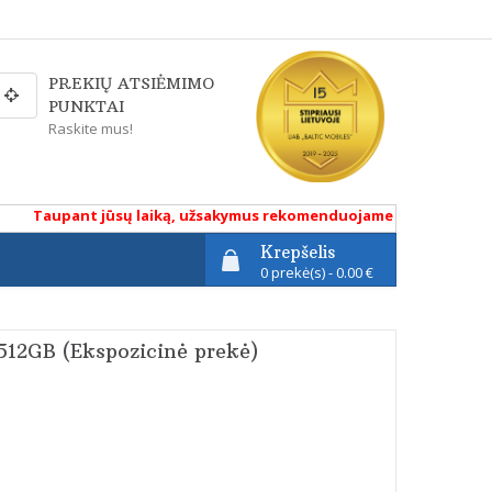
PREKIŲ ATSIĖMIMO
PUNKTAI
Raskite mus!
Taupant jūsų laiką, užsakymus rekomenduojame atlikti renkantis p
Krepšelis
0 prekė(s) - 0.00 €
512GB (Ekspozicinė prekė)