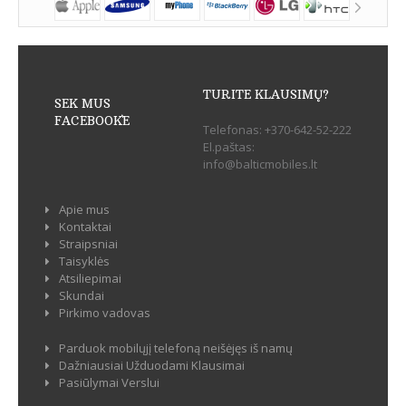
TURITE KLAUSIMŲ?
SEK MUS
FACEBOOK`E
Telefonas:
+370-642-52-222
El.paštas:
info@balticmobiles.lt
Apie mus
Kontaktai
Straipsniai
Taisyklės
Atsiliepimai
Skundai
Pirkimo vadovas
Parduok mobilųjį telefoną neišėjęs iš namų
Dažniausiai Užduodami Klausimai
Pasiūlymai Verslui