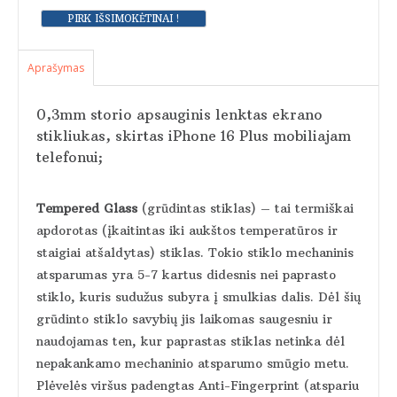
Aprašymas
0,3mm storio apsauginis lenktas ekrano
stikliukas, skirtas iPhone 16 Plus mobiliajam
telefonui;
Tempered Glass
(grūdintas stiklas) – tai termiškai
apdorotas (įkaitintas iki aukštos temperatūros ir
staigiai atšaldytas) stiklas. Tokio stiklo mechaninis
atsparumas yra 5-7 kartus didesnis nei paprasto
stiklo, kuris sudužus subyra į smulkias dalis. Dėl šių
grūdinto stiklo savybių jis laikomas saugesniu ir
naudojamas ten, kur paprastas stiklas netinka dėl
nepakankamo mechaninio atsparumo smūgio metu.
Plėvelės viršus padengtas Anti-Fingerprint (atspariu