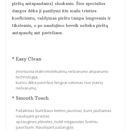
pirštų antspaudams) sluoksniu. Šios specialios
dangos dėka ji pasižymi itin mažu trinties
koeficientu, valdymas pirštu tampa lengvesnis ir
tikslesnis, o po naudojimo beveik nelieka pirštų
antspaudų ant paviršiaus.
* Easy Clean
Įmontuota makromolekulinių nešvarumo atsparumo
technologija,
kurios dėka paviršius lengvai valomas nuo įvairių
nešvarumų.
* Smooth Touch
Pašalintas šiurkštaus lietimo jausmas, kuris jaučiamas
naudojant įprastas
apsaugines plėveles, todėl mėgausitės švelniu
paviršiumi. Naudojant pažangias