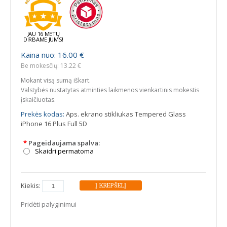
JAU 16 METŲ
DIRBAME JUMS!
Kaina nuo: 16.00 €
Be mokesčių: 13.22 €
Mokant visą sumą iškart.
Valstybės nustatytas atminties laikmenos vienkartinis mokestis
įskaičiuotas.
Prekės kodas:
Aps. ekrano stikliukas Tempered Glass
iPhone 16 Plus Full 5D
*
Pageidaujama spalva:
Skaidri permatoma
Kiekis:
Pridėti palyginimui