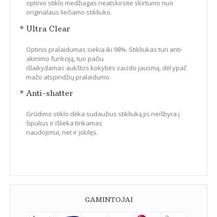
optinio stiklo medžiagas neatskirsite skirtumo nuo
originalaus liečiamo stikliuko.
* Ultra Clear
Optinis pralaidumas siekia iki 98%. Stikliukas turi anti-
akinimo funkciją, tuo pačiu
išlaikydamas aukštos kokybės vaizdo jausmą, dėl ypač
mažo atspindžių pralaidumo.
* Anti-shatter
Grūdimo stiklo dėka sudaužius stikliuką jis neišbyra į
šipulius ir išlieka tinkamas
naudojimui, net ir įskilęs.
GAMINTOJAI