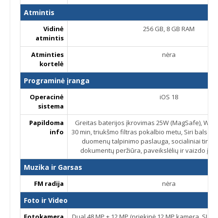
Atmintis
Vidinė
256 GB, 8 GB RAM
atmintis
Atminties
nėra
kortelė
Programinė įranga
Operacinė
iOS 18
sistema
Papildoma
Greitas baterijos įkrovimas 25W (MagSafe), Wired
info
30 min, triukšmo filtras pokalbio metu, Siri balso
duomenų talpinimo paslauga, socialiniai tinklai
dokumentų peržiūra, paveikslėlių ir vaizdo įra
Muzika ir Garsas
FM radija
nėra
Foto ir Video
Fotokamera
Dual 48 MP + 12 MP (priekinė 12 MP kamera, SL 3D