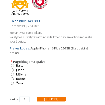
JAU 16 METŲ
DIRBAME JUMS!
Kaina nuo: 949.00 €
Be mokesčių: 784.30 €
Mokant visą sumą iškart.
Valstybės nustatytas atminties laikmenos vienkartinis mokestis
įskaičiuotas.
Prekės kodas:
Apple iPhone 16 Plus 256GB (Ekspozicinė
prekė)
*
Pageidaujama spalva:
Balta
Juoda
Mėlyna
Rožinė
Žalia
Kiekis: