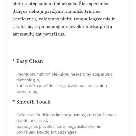
pirštų antspaudams) sluoksniu. Šios specialios
dangos dėka ji pasižymi itin mažu trinties
koeficientu, valdymas pirštu tampa lengvesnis ir
tikslesnis, o po naudojimo beveik nelieka pirštų
antspaudų ant paviršiaus.
* Easy Clean
Įmontuota makromolekulinių nešvarumo atsparumo
technologija,
kurios dėka paviršius lengvai valomas nuo įvairių
nešvarumų.
* Smooth Touch
Pašalintas šiurkštaus lietimo jausmas, kuris jaučiamas
naudojant įprastas
apsaugines plėveles, todėl mėgausitės švelniu
paviršiumi. Naudojant pažangias