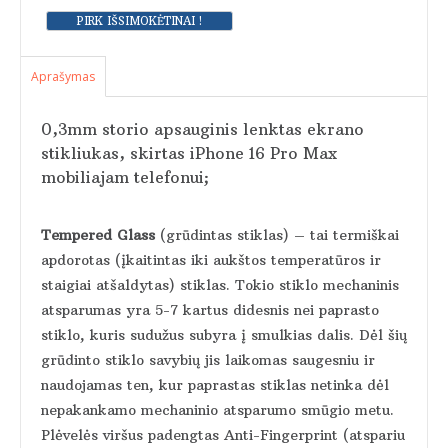
Aprašymas
0,3mm storio apsauginis lenktas ekrano
stikliukas, skirtas iPhone 16 Pro Max
mobiliajam telefonui;
Tempered Glass
(grūdintas stiklas) – tai termiškai
apdorotas (įkaitintas iki aukštos temperatūros ir
staigiai atšaldytas) stiklas. Tokio stiklo mechaninis
atsparumas yra 5-7 kartus didesnis nei paprasto
stiklo, kuris sudužus subyra į smulkias dalis. Dėl šių
grūdinto stiklo savybių jis laikomas saugesniu ir
naudojamas ten, kur paprastas stiklas netinka dėl
nepakankamo mechaninio atsparumo smūgio metu.
Plėvelės viršus padengtas Anti-Fingerprint (atspariu