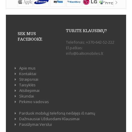
TURITE KLAUSIMŲ?
SEK MUS
FACEBOOK`E
Telefonas:
+370-642-52-222
El.paštas:
info@balticmobiles.lt
Apie mus
Kontaktai
Straipsniai
Taisyklės
Atsiliepimai
Skundai
Pirkimo vadovas
Parduok mobilųjį telefoną neišėjęs iš namų
Dažniausiai Užduodami Klausimai
Pasiūlymai Verslui