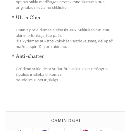
optinio stiklo medžiagas neatskirsite skirtumo nuo
originalaus liečiamo stikliuko.
* Ultra Clear
Optinis pralaidumas siekia iki 98%. Stikliukas turi anti-
akinimo funkciją, tuo pačiu
išlaikydamas aukštos kokybės vaizdo jausmą, dėl ypač
mažo atspindžių pralaidumo.
* Anti-shatter
Grūdimo stiklo dėka sudaužius stikliuką jis neišbyra į
šipulius ir išlieka tinkamas
naudojimui, net ir įskilęs.
GAMINTOJAI