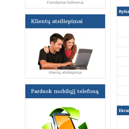
Pasiūlymai Didmenai
Ryši
Klientų atsiliepimai
Klientų atsiliepimai
Parduok mobilųjį telefoną
Ekra