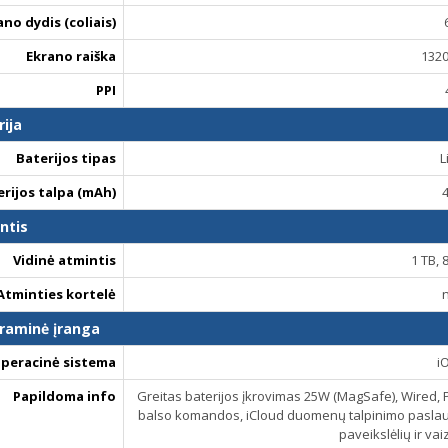
ano dydis (coliais)
Ekrano raiška
1320
PPI
rija
Baterijos tipas
L
erijos talpa (mAh)
ntis
Vidinė atmintis
1 TB,
Atminties kortelė
raminė įranga
peracinė sistema
i
Papildoma info
Greitas baterijos įkrovimas 25W (MagSafe), Wired, PD
balso komandos, iCloud duomenų talpinimo paslauga,
paveikslėlių ir va