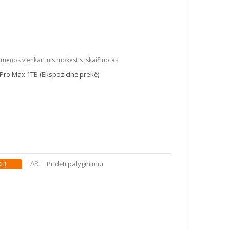
kmenos vienkartinis mokestis įskaičiuotas.
Pro Max 1TB (Ekspozicinė prekė)
- AR -
Pridėti palyginimui