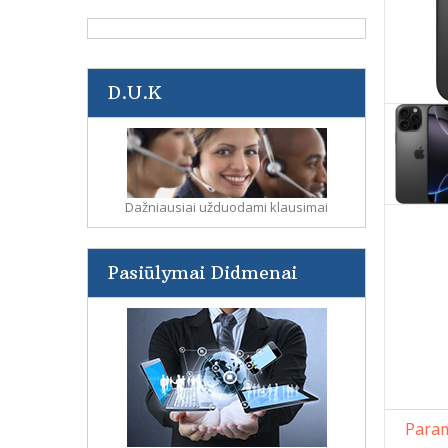
D.U.K
Dažniausiai užduodami klausimai
Pasiūlymai Didmenai
Param