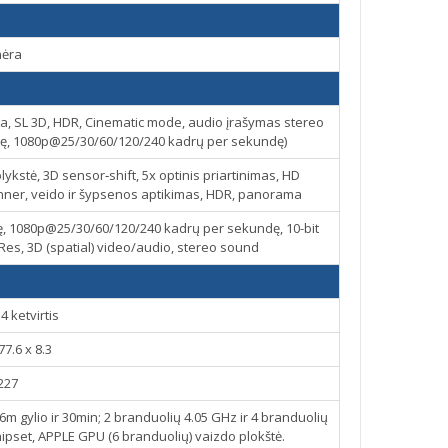
nėra
ra, SL 3D, HDR, Cinematic mode, audio įrašymas stereo
ę, 1080p@25/30/60/120/240 kadrų per sekundę)
ykstė, 3D sensor‑shift, 5x optinis priartinimas, HD
anner, veido ir šypsenos aptikimas, HDR, panorama
, 1080p@25/30/60/120/240 kadrų per sekundę, 10-bit
Res, 3D (spatial) video/audio, stereo sound
4 ketvirtis
77.6 x 8.3
227
6m gylio ir 30min; 2 branduolių 4.05 GHz ir 4 branduolių
ipset, APPLE GPU (6 branduolių) vaizdo plokštė.