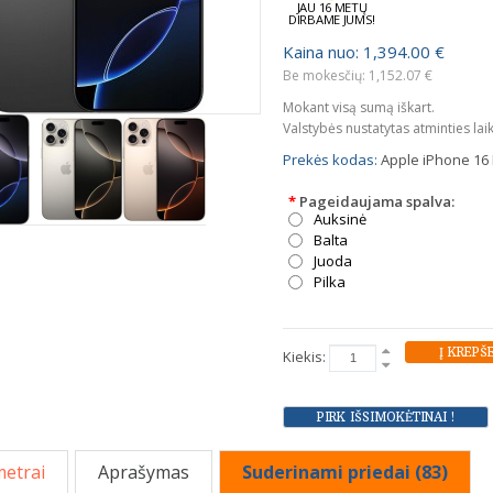
JAU 16 METŲ
DIRBAME JUMS!
Kaina nuo: 1,394.00 €
Be mokesčių: 1,152.07 €
Mokant visą sumą iškart.
Valstybės nustatytas atminties lai
Prekės kodas:
Apple iPhone 16 
*
Pageidaujama spalva:
Auksinė
Balta
Juoda
Pilka
Kiekis:
etrai
Aprašymas
Suderinami priedai (83)