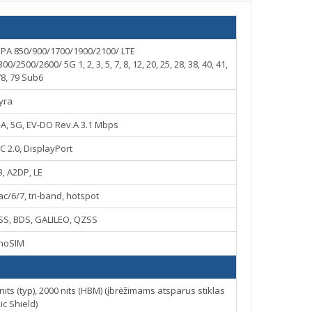
PA 850/900/1700/1900/2100/ LTE
00/2600/ 5G 1, 2, 3, 5, 7, 8, 12, 20, 25, 28, 38, 40, 41,
78, 79 Sub6
yra
-A, 5G, EV-DO Rev.A 3.1 Mbps
C 2.0, DisplayPort
3, A2DP, LE
ac/6/7, tri-band, hotspot
SS, BDS, GALILEO, QZSS
noSIM
ts (typ), 2000 nits (HBM) (įbrėžimams atsparus stiklas
c Shield)