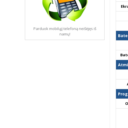
Ekr
Parduok mobilųjį telefoną neišėjęs iš
namų!
Bate
Bat
Atmi
Prog
O