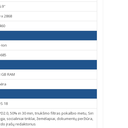
6.9''
 x 2868
460
i-Ion
4685
 8 GB RAM
nėra
OS 18
2.0, 50% in 30 min, triukšmo filtras pokalbio metu, Siri
 socialiniai tinklai, žemėlapiai, dokumentų peržiūra,
izdo įrašų redaktorius