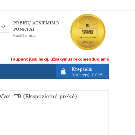
PREKIŲ ATSIĖMIMO
PUNKTAI
Raskite mus!
Taupant jūsų laiką, užsakymus rekomenduojame atlikti renkantis p
Krepšelis
0 prekė(s) - 0.00 €
Max 1TB (Ekspozicinė prekė)