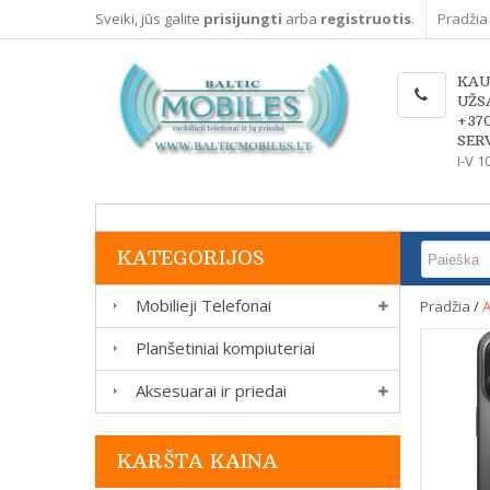
Sveiki, jūs galite
prisijungti
arba
registruotis
.
Pradžia
KAU
UŽS
+37
SERV
I-V 1
KATEGORIJOS
Mobilieji Telefonai
Pradžia
/
A
Planšetiniai kompiuteriai
Aksesuarai ir priedai
KARŠTA KAINA