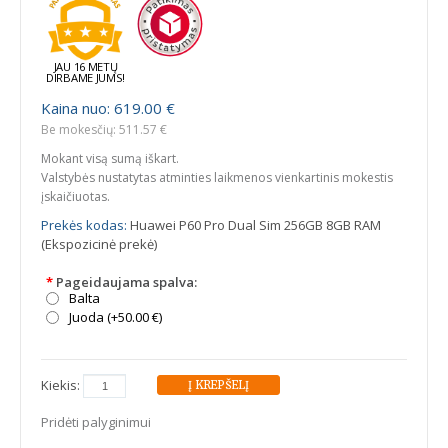
JAU 16 METŲ
DIRBAME JUMS!
Kaina nuo: 619.00 €
Be mokesčių: 511.57 €
Mokant visą sumą iškart.
Valstybės nustatytas atminties laikmenos vienkartinis mokestis
įskaičiuotas.
Prekės kodas:
Huawei P60 Pro Dual Sim 256GB 8GB RAM
(Ekspozicinė prekė)
*
Pageidaujama spalva:
Balta
Juoda (+50.00 €)
Kiekis:
Pridėti palyginimui