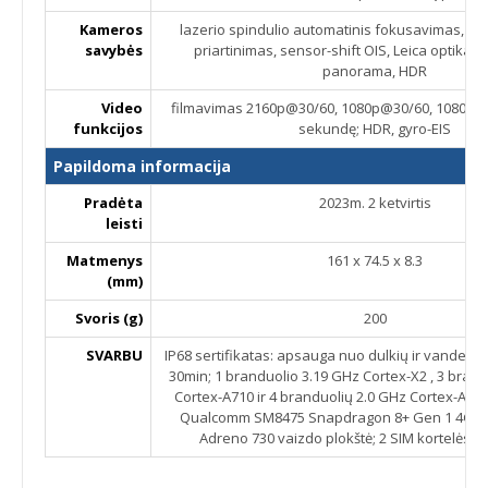
Kameros
lazerio spindulio automatinis fokusavimas, OIS,
savybės
priartinimas, sensor-shift OIS, Leica optika, L
panorama, HDR
Video
filmavimas 2160p@30/60, 1080p@30/60, 1080p@
funkcijos
sekundę; HDR, gyro-EIS
Papildoma informacija
Pradėta
2023m. 2 ketvirtis
leisti
Matmenys
161 x 74.5 x 8.3
(mm)
Svoris (g)
200
SVARBU
IP68 sertifikatas: apsauga nuo dulkių ir vandens ik
30min; 1 branduolio 3.19 GHz Cortex-X2 , 3 brand
Cortex-A710 ir 4 branduolių 2.0 GHz Cortex-A51
Qualcomm SM8475 Snapdragon 8+ Gen 1 4G (4 
Adreno 730 vaizdo plokštė; 2 SIM kortelės v