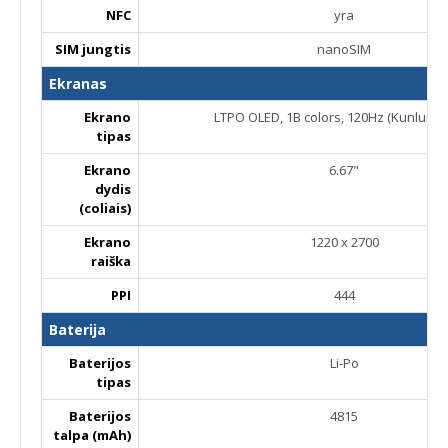
NFC
yra
SIM jungtis
nanoSIM
Ekranas
Ekrano
LTPO OLED, 1B colors, 120Hz (Kunlun G
tipas
Ekrano
6.67"
dydis
(coliais)
Ekrano
1220 x 2700
raiška
PPI
444
Baterija
Baterijos
Li-Po
tipas
Baterijos
4815
talpa (mAh)