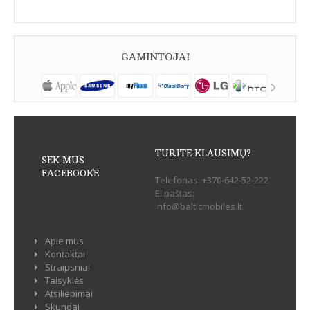
GAMINTOJAI
TURITE KLAUSIMŲ?
SEK MUS
FACEBOOK`E
Telefonas:
+370-642-52-222
El.paštas:
info@balticmobiles.lt
Apie mus
Kontaktai
Straipsniai
Taisyklės
Atsiliepimai
Skundai