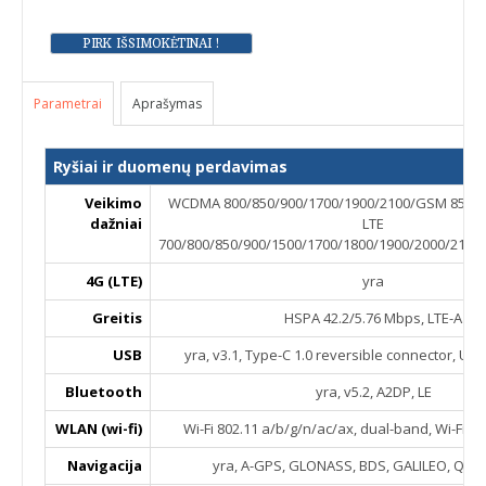
Parametrai
Aprašymas
Ryšiai ir duomenų perdavimas
Veikimo
WCDMA 800/850/900/1700/1900/2100/GSM 850/9
dažniai
LTE
700/800/850/900/1500/1700/1800/1900/2000/2100
4G (LTE)
yra
Greitis
HSPA 42.2/5.76 Mbps, LTE-A
USB
yra, v3.1, Type-C 1.0 reversible connector, U
Bluetooth
yra, v5.2, A2DP, LE
WLAN (wi-fi)
Wi-Fi 802.11 a/b/g/n/ac/ax, dual-band, Wi-Fi Di
Navigacija
yra, A-GPS, GLONASS, BDS, GALILEO, QZSS