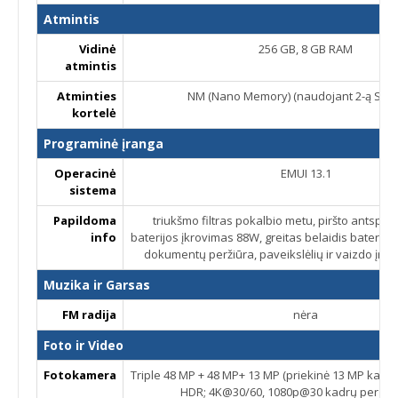
Atmintis
Vidinė
256 GB, 8 GB RAM
atmintis
Atminties
NM (Nano Memory) (naudojant 2-ą SIM l
kortelė
Programinė įranga
Operacinė
EMUI 13.1
sistema
Papildoma
triukšmo filtras pokalbio metu, piršto antspau
info
baterijos įkrovimas 88W, greitas belaidis baterijo
dokumentų peržiūra, paveikslėlių ir vaizdo įraš
Muzika ir Garsas
FM radija
nėra
Foto ir Video
Fotokamera
Triple 48 MP + 48 MP+ 13 MP (priekinė 13 MP kame
HDR; 4K@30/60, 1080p@30 kadrų per se