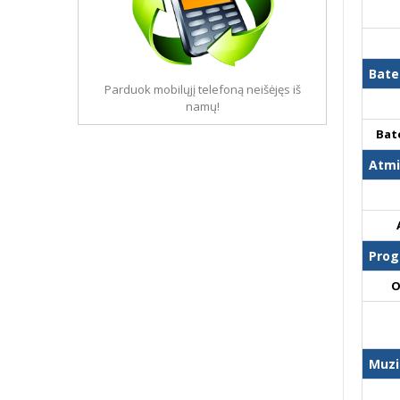
Bate
Parduok mobilųjį telefoną neišėjęs iš
namų!
Bat
Atmi
Prog
O
Muzi