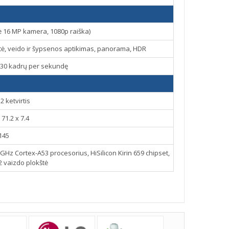
ė 16 MP kamera, 1080p raiška)
tė, veido ir šypsenos aptikimas, panorama, HDR
30 kadrų per sekundę
2 ketvirtis
 71.2 x 7.4
145
GHz Cortex-A53 procesorius, HiSilicon Kirin 659 chipset,
 vaizdo plokštė