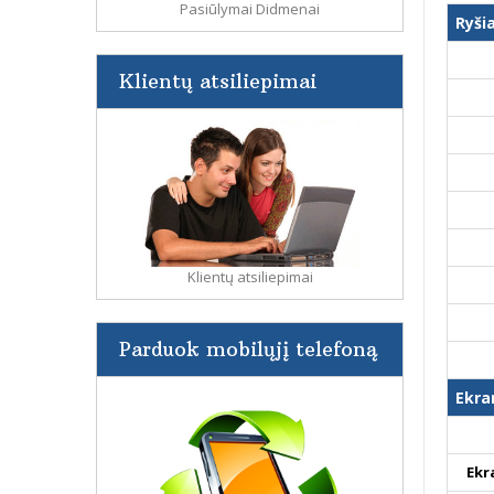
Pasiūlymai Didmenai
Ryši
Klientų atsiliepimai
Klientų atsiliepimai
Parduok mobilųjį telefoną
Ekra
Ekr