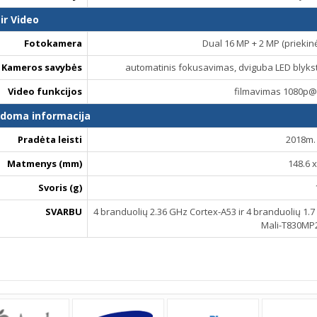
ir Video
Fotokamera
Dual 16 MP + 2 MP (priekin
Kameros savybės
automatinis fokusavimas, dviguba LED blyks
Video funkcijos
filmavimas 1080p@
ldoma informacija
Pradėta leisti
2018m. 
Matmenys (mm)
148.6 x
Svoris (g)
SVARBU
4 branduolių 2.36 GHz Cortex-A53 ir 4 branduolių 1.7 
Mali-T830MP2