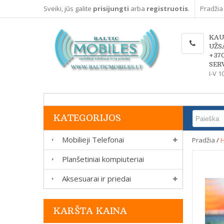
Sveiki, jūs galite
prisijungti
arba
registruotis
.
Pradžia
KAU
UŽS
+37
SERV
I-V 1
KATEGORIJOS
Mobilieji Telefonai
Pradžia
/
H
Planšetiniai kompiuteriai
Aksesuarai ir priedai
KARŠTA KAINA