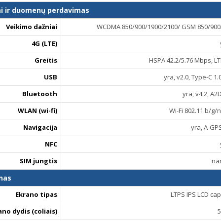
ai ir duomenų perdavimas
Veikimo dažniai
WCDMA 850/900/1900/2100/ GSM 850/900/
4G (LTE)
Greitis
HSPA 42.2/5.76 Mbps, LT
USB
yra, v2.0, Type-C 1
Bluetooth
yra, v4.2, A2
WLAN (wi-fi)
Wi-Fi 802.11 b/g/n
Navigacija
yra, A-GP
NFC
SIM jungtis
na
nas
Ekrano tipas
LTPS IPS LCD cap
ano dydis (coliais)
5