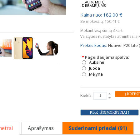
JAU 16 METŲ
DIRBAME JUMS!
Kaina nuo: 182.00 €
Be mokesčių: 150.41 €
Mokant visą sumą iškart.
Valstybės nustatytas atminties lai
Prekės kodas:
Huawei P20 Lite 
*
Pageidaujama spalva:
Auksinė
Juoda
Mėlyna
Kiekis:
etrai
Aprašymas
Suderinami priedai (91)