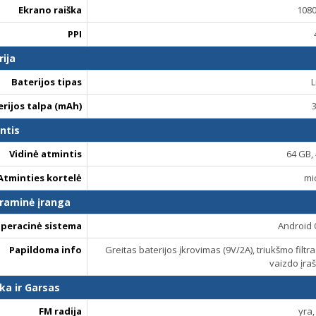
Ekrano raiška
1080
PPI
rija
Baterijos tipas
L
erijos talpa (mAh)
ntis
Vidinė atmintis
64 GB,
Atminties kortelė
mi
raminė įranga
peracinė sistema
Android 
Papildoma info
Greitas baterijos įkrovimas (9V/2A), triukšmo filt
vaizdo įra
ka ir Garsas
FM radija
yra,