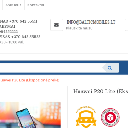
Apie mus
Kontaktai
NAS +370 642 55511
AKYMAI
Klauskite mūsų!
064252222
ISAS +370 642 55522
0:30 - 18:00 val.
T
uawei P20 Lite (Ekspozicinė prekė)
Huawei P20 Lite (Eks