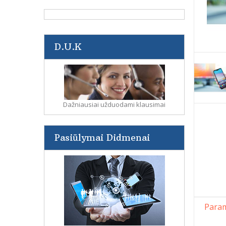
D.U.K
Dažniausiai užduodami klausimai
Pasiūlymai Didmenai
Param