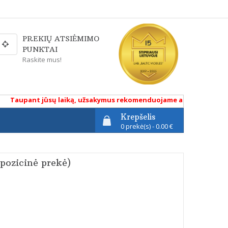
PREKIŲ ATSIĖMIMO
PUNKTAI
Raskite mus!
aupant jūsų laiką, užsakymus rekomenduojame atlikti renkantis pr
Krepšelis
0 prekė(s) - 0.00 €
pozicinė prekė)