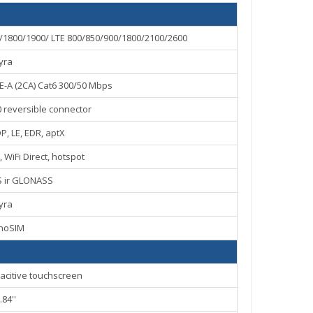
1800/1900/ LTE 800/850/900/1800/2100/2600
yra
E-A (2CA) Cat6 300/50 Mbps
.0 reversible connector
DP, LE, EDR, aptX
, WiFi Direct, hotspot
S ir GLONASS
yra
noSIM
acitive touchscreen
.84''