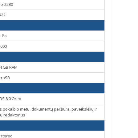
 x 2280
432
i-Po
3000
 4 GB RAM
croSD
OS 8.0 Oreo
ras pokalbio metu, dokumentų peržiūra, paveikslėlių ir
šų redaktorius
 stereo