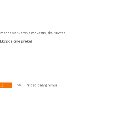
kmenos vienkartinis mokestis įskaičiuotas.
(Ekspozicinė prekė)
- AR -
Pridėti palyginimui