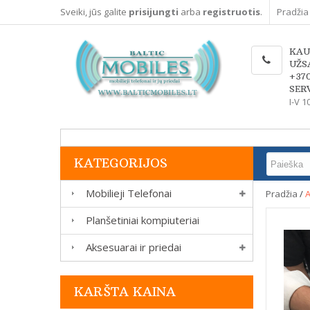
Sveiki, jūs galite
prisijungti
arba
registruotis
.
Pradžia
KAU
UŽS
+37
SERV
I-V 1
KATEGORIJOS
Mobilieji Telefonai
Pradžia
/
A
Planšetiniai kompiuteriai
Aksesuarai ir priedai
KARŠTA KAINA