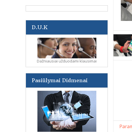
D.U.K
Dažniausiai užduodami klausimai
Pasiūlymai Didmenai
Param