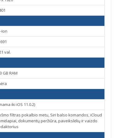
401
i-Ion
2691
 21 val.
 3 GB RAM
nėra
nama iki iOS 11.0.2)
iukšmo filtras pokalbio metu, Siri balso komandos, iCloud
emėlapiai, dokumentų peržiūra, paveikslėlių ir vaizdo
edaktorius