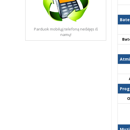
Bate
Parduok mobilųjį telefoną neišėjęs iš
namų!
Bat
Atmi
Prog
O
Muzi