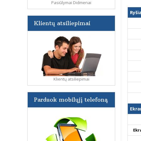
Pasiūlymai Didmenai
Ryši
Klientų atsiliepimai
Klientų atsiliepimai
Parduok mobilųjį telefoną
Ekra
Ekr