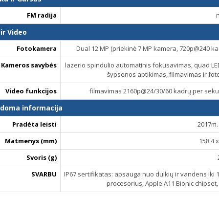
FM radija
ir Video
Fotokamera
Dual 12 MP (priekinė 7 MP kamera, 720p@240 ka
Kameros savybės
lazerio spindulio automatinis fokusavimas, quad LED 
šypsenos aptikimas, filmavimas ir f
Video funkcijos
filmavimas 2160p@24/30/60 kadrų per sek
ldoma informacija
Pradėta leisti
2017m. 
Matmenys (mm)
158.4 x
Svoris (g)
SVARBU
IP67 sertifikatas: apsauga nuo dulkių ir vandens iki 
procesorius, Apple A11 Bionic chipset