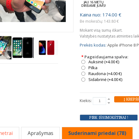
JAU 16 METŲ
DIRBAME JUMS!
Kaina nuo: 174.00 €
Be mokesčių: 143.80 €
Mokant visą sumą iškart.
Valstybės nustatytas atminties lai
Prekės kodas:
Apple iPhone 8 P
*
Pageidaujama spalva:
Auksinė (+4.00 €)
Pilka
Raudona (+4.00 €)
Sidabrinė (+4.00 €)
Kiekis:
etrai
Aprašymas
Suderinami priedai (78)