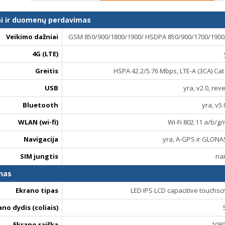
ai ir duomenų perdavimas
Veikimo dažniai
GSM 850/900/1800/1900/ HSDPA 850/900/1700/1900/
4G (LTE)
Greitis
HSPA 42.2/5.76 Mbps, LTE-A (3CA) Ca
USB
yra, v2.0, rev
Bluetooth
yra, v5.
WLAN (wi-fi)
Wi-Fi 802.11 a/b/g/
Navigacija
yra, A-GPS ir GLONA
SIM jungtis
na
nas
Ekrano tipas
LED IPS LCD capacitive touchsc
ano dydis (coliais)
Ekrano raiška
1080