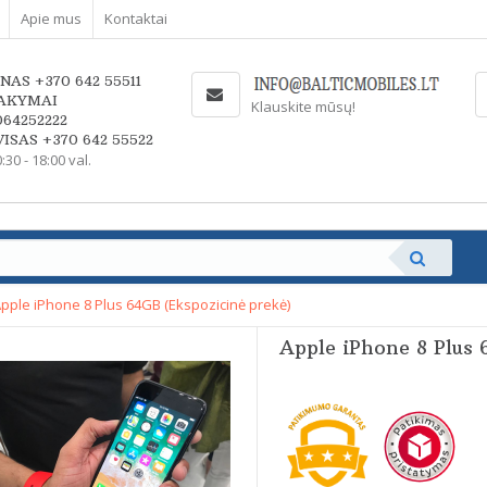
Apie mus
Kontaktai
NAS +370 642 55511
AKYMAI
Klauskite mūsų!
064252222
ISAS +370 642 55522
0:30 - 18:00 val.
T
pple iPhone 8 Plus 64GB (Ekspozicinė prekė)
Apple iPhone 8 Plus 