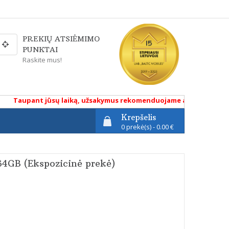
PREKIŲ ATSIĖMIMO
PUNKTAI
Raskite mus!
aupant jūsų laiką, užsakymus rekomenduojame atlikti renkantis pr
Krepšelis
0 prekė(s) - 0.00 €
64GB (Ekspozicinė prekė)