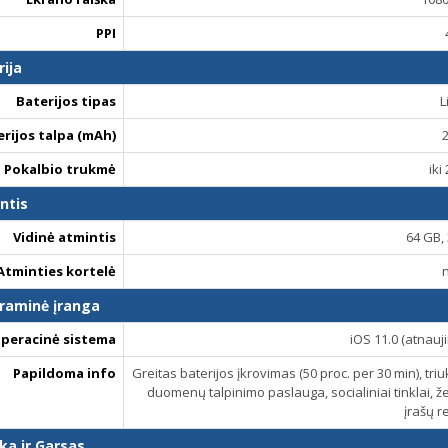
PPI
rija
Baterijos tipas
L
erijos talpa (mAh)
Pokalbio trukmė
iki
ntis
Vidinė atmintis
64 GB,
Atminties kortelė
raminė įranga
peracinė sistema
iOS 11.0 (atnauji
Papildoma info
Greitas baterijos įkrovimas (50 proc. per 30 min), tr
duomenų talpinimo paslauga, socialiniai tinklai, ž
įrašų r
ka ir Garsas