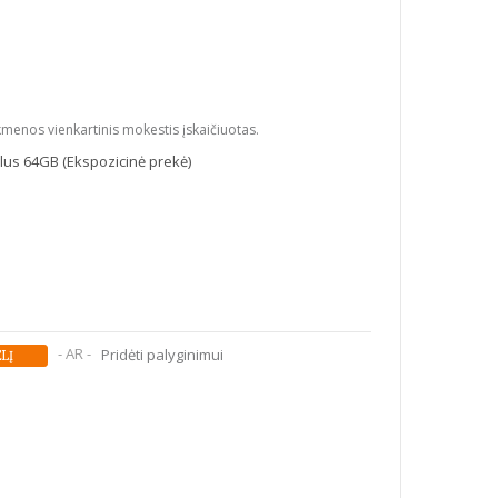
kmenos vienkartinis mokestis įskaičiuotas.
lus 64GB (Ekspozicinė prekė)
- AR -
Pridėti palyginimui