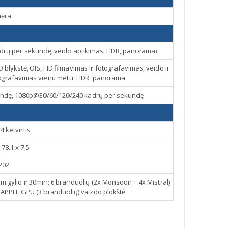
nėra
drų per sekundę, veido aptikimas, HDR, panorama)
blykstė, OIS, HD filmavimas ir fotografavimas, veido ir
otografavimas vienu metu, HDR, panorama
undę, 1080p@30/60/120/240 kadrų per sekundę
4 ketvirtis
 78.1 x 7.5
202
1m gylio ir 30min; 6 branduolių (2x Monsoon + 4x Mistral)
, APPLE GPU (3 branduolių) vaizdo plokštė