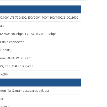
2100/ LTE 700/800/850/900/1700/1800/1900/2100/2600
yra
t12 600/150 Mbps, EV-DO Rev.A 3.1 Mbps
ersible connector
0, A2DP, LE
n/ac, DLNA, WiFi Direct
SS, BDS, GALILEO, QZSS
noSIM
reen (įbrėžimams atsparus stiklas)
5.5''
 x 1920