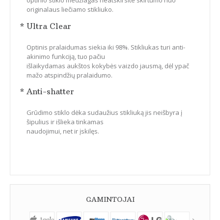
originalaus liečiamo stikliuko.
* Ultra Clear
Optinis pralaidumas siekia iki 98%. Stikliukas turi anti-
akinimo funkciją, tuo pačiu
išlaikydamas aukštos kokybės vaizdo jausmą, dėl ypač
mažo atspindžių pralaidumo.
* Anti-shatter
Grūdimo stiklo dėka sudaužius stikliuką jis neišbyra į
šipulius ir išlieka tinkamas
naudojimui, net ir įskilęs.
GAMINTOJAI