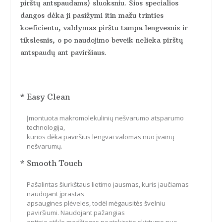
pirštų antspaudams) sluoksniu. Šios specialios
dangos dėka ji pasižymi itin mažu trinties
koeficientu, valdymas pirštu tampa lengvesnis ir
tikslesnis, o po naudojimo beveik nelieka pirštų
antspaudų ant paviršiaus.
* Easy Clean
Įmontuota makromolekulinių nešvarumo atsparumo
technologija,
kurios dėka paviršius lengvai valomas nuo įvairių
nešvarumų.
* Smooth Touch
Pašalintas šiurkštaus lietimo jausmas, kuris jaučiamas
naudojant įprastas
apsaugines plėveles, todėl mėgausitės švelniu
paviršiumi. Naudojant pažangias
optinio stiklo medžiagas neatskirsite skirtumo nuo