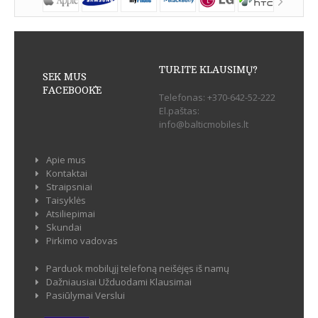
TURITE KLAUSIMŲ?
SEK MUS
FACEBOOK`E
Telefonas:
+370-642-52-222
El.paštas:
info@balticmobiles.lt
Apie mus
Kontaktai
Straipsniai
Taisyklės
Atsiliepimai
Skundai
Pirkimo vadovas
Parduok mobilųjį telefoną neišėjęs iš namų
Dažniausiai Užduodami Klausimai
Pasiūlymai Verslui