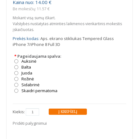
Kaina nuo: 14.00 €
Be mokesčių: 11.57 €
Mokant visą sumą iškart.
Valstybės nustatytas atminties laikmenos vienkartinis mokestis
įskaičiuotas.
Prekės kodas:
Aps. ekrano stikliukas Tempered Glass
iPhone 7/iPhone 8 Full 3D
*
Pageidaujama spalva:
Auksinė
Balta
Juoda
Rožinė
Sidabrinė
Skaidri permatoma
Kiekis:
Pridėti palyginimui