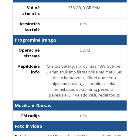
Vidinė
256 GB, 3 GB RAM
atmintis
Atminties
nėra
kortelė
Programinė įranga
Operacinė
iOS 13
sistema
Papildoma
Greitas baterijos įkrovimas 18W, 50% per
info
30 min, triukšmo filtras pokalbio metu, Siri
balso komandos, iCloud duomenų
talpinimo paslauga, socialiniai tinklai,
žemėlapiai, dokumentų peržiūra,
paveikslėlių ir vaizdo įrašų redaktorius
Muzika ir Garsas
FM radija
nėra
Foto ir Video