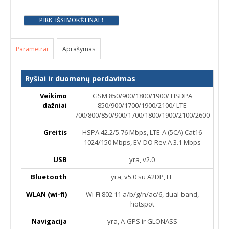
Parametrai
Aprašymas
Ryšiai ir duomenų perdavimas
Veikimo
GSM 850/900/1800/1900/ HSDPA
dažniai
850/900/1700/1900/2100/ LTE
700/800/850/900/1700/1800/1900/2100/2600
Greitis
HSPA 42.2/5.76 Mbps, LTE-A (5CA) Cat16
1024/150 Mbps, EV-DO Rev.A 3.1 Mbps
USB
yra, v2.0
Bluetooth
yra, v5.0 su A2DP, LE
WLAN (wi-fi)
Wi-Fi 802.11 a/b/g/n/ac/6, dual-band,
hotspot
Navigacija
yra, A-GPS ir GLONASS