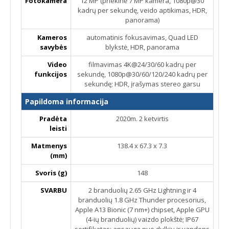
Fotokamera
12 MP (priekinė 7 MP kamera, 1080p@30
kadrų per sekundę, veido aptikimas, HDR,
panorama)
Kameros
automatinis fokusavimas, Quad LED
savybės
blykstė, HDR, panorama
Video
filmavimas 4K@24/30/60 kadrų per
funkcijos
sekundę, 1080p@30/60/120/240 kadrų per
sekundę; HDR, įrašymas stereo garsu
Papildoma informacija
Pradėta
2020m. 2 ketvirtis
leisti
Matmenys
138.4 x 67.3 x 7.3
(mm)
Svoris (g)
148
SVARBU
2 branduolių 2.65 GHz Lightning ir 4
branduolių 1.8 GHz Thunder procesorius,
Apple A13 Bionic (7 nm+) chipset, Apple GPU
(4-ių branduolių) vaizdo plokštė; IP67
sertifikatas: apsauga nuo dulkių ir vandens