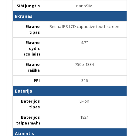
SIM jungtis
nanoSIM
Ekranas
Ekrano
Retina IPS LCD capacitive touchscreen
tipas
Ekrano
4.7''
dydis
(coliais)
Ekrano
750 x 1334
raiška
PPI
326
Baterija
Baterijos
Li-Ion
tipas
Baterijos
1821
talpa (mAh)
Atmintis