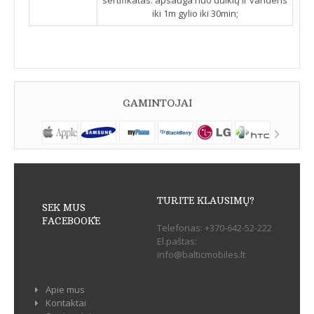
iki 1m gylio iki 30min;
GAMINTOJAI
TURITE KLAUSIMŲ?
SEK MUS
FACEBOOK`E
Telefonas:
+370-642-52-222
El.paštas:
info@balticmobiles.lt
Apie mus
Kontaktai