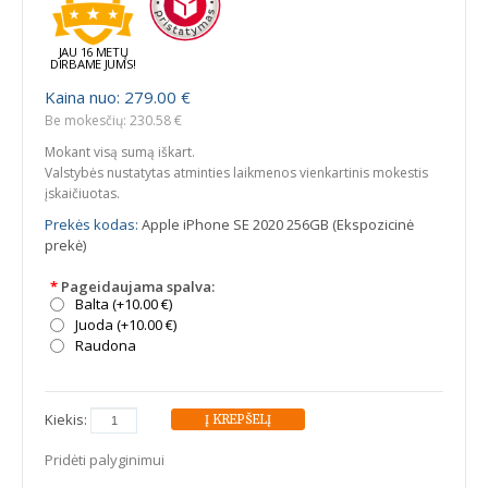
JAU 16 METŲ
DIRBAME JUMS!
Kaina nuo: 279.00 €
Be mokesčių: 230.58 €
Mokant visą sumą iškart.
Valstybės nustatytas atminties laikmenos vienkartinis mokestis
įskaičiuotas.
Prekės kodas:
Apple iPhone SE 2020 256GB (Ekspozicinė
prekė)
*
Pageidaujama spalva:
Balta (+10.00 €)
Juoda (+10.00 €)
Raudona
Kiekis:
Pridėti palyginimui