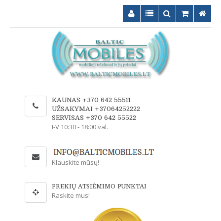
KAUNAS +370 642 55511
UŽSAKYMAI +37064252222
SERVISAS +370 642 55522
I-V 10:30 - 18:00 val.
Klauskite mūsų!
PREKIŲ ATSIĖMIMO PUNKTAI
Raskite mus!