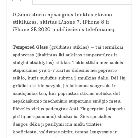
0,3mm storio apsauginis lenktas ekrano
stikliukas, skirtas iPhone 7, iPhone 8 ir
iPhone SE 2020 mobiliesiems telefonams;
Tempered Glass
(grūdintas stiklas) – tai termiškai
apdorotas (įkaitintas iki aukštos temperatūros ir
staigiai atšaldytas) stiklas. Tokio stiklo mechaninis
atsparumas yra 5-7 kartus didesnis nei paprasto
stiklo, kuris sudužus subyra į smulkias dalis. Dėl šių
grūdinto stiklo savybių jis laikomas saugesniu ir
naudojamas ten, kur paprastas stiklas netinka dėl
nepakankamo mechaninio atsparumo smūgio metu.
Plėvelės viršus padengtas Anti-Fingerprint (atspariu
pirštų antspaudams) sluoksniu. Šios specialios
dangos dėka ji pasižymi itin mažu trinties
koeficientu, valdymas pirštu tampa lengvesnis ir