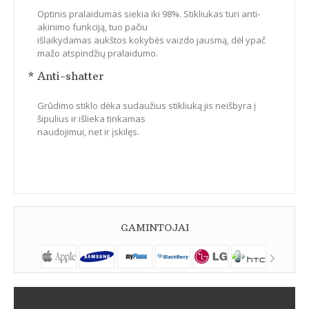
Optinis pralaidumas siekia iki 98%. Stikliukas turi anti-
akinimo funkciją, tuo pačiu
išlaikydamas aukštos kokybės vaizdo jausmą, dėl ypač
mažo atspindžių pralaidumo.
* Anti-shatter
Grūdimo stiklo dėka sudaužius stikliuką jis neišbyra į
šipulius ir išlieka tinkamas
naudojimui, net ir įskilęs.
GAMINTOJAI