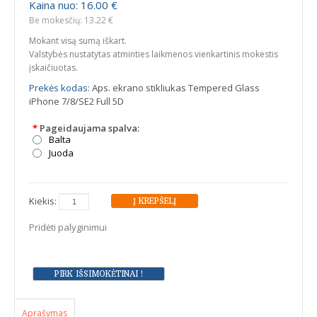
Kaina nuo: 16.00 €
Be mokesčių: 13.22 €
Mokant visą sumą iškart.
Valstybės nustatytas atminties laikmenos vienkartinis mokestis
įskaičiuotas.
Prekės kodas:
Aps. ekrano stikliukas Tempered Glass
iPhone 7/8/SE2 Full 5D
*
Pageidaujama spalva:
Balta
Juoda
Kiekis:
Pridėti palyginimui
Aprašymas