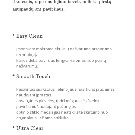
tikslesnis, o po naudojimo beveik nelieka pirštų
antspaudų ant paviršiaus.
* Easy Clean
Įmontuota makromolekulinių nešvarumo atsparumo
technologija,
kurios dėka paviršius lengvai valomas nuo įvairių
nešvarumų.
* Smooth Touch
Pašalintas šiurkštaus lietimo jausmas, kuris jaučiamas
naudojant įprastas
apsaugines plėveles, todėl mėgausitės švelniu
paviršiumi. Naudojant pažangias
optinio stiklo medžiagas neatskirsite skirtumo nuo
originalaus liečiamo stikliuko.
* Ultra Clear