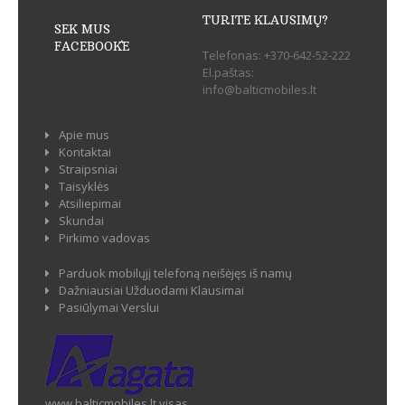
TURITE KLAUSIMŲ?
SEK MUS
FACEBOOK`E
Telefonas:
+370-642-52-222
El.paštas:
info@balticmobiles.lt
Apie mus
Kontaktai
Straipsniai
Taisyklės
Atsiliepimai
Skundai
Pirkimo vadovas
Parduok mobilųjį telefoną neišėjęs iš namų
Dažniausiai Užduodami Klausimai
Pasiūlymai Verslui
www.balticmobiles.lt visas