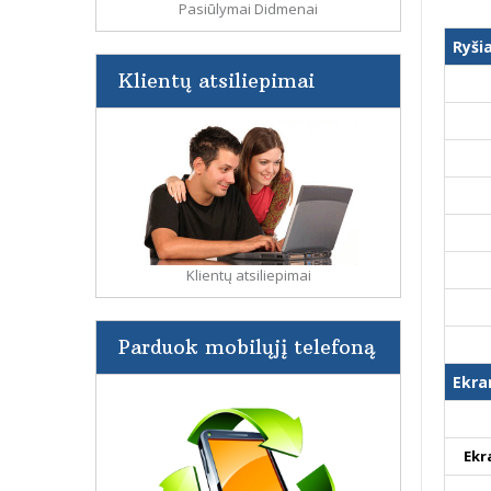
Pasiūlymai Didmenai
Ryši
Klientų atsiliepimai
Klientų atsiliepimai
Parduok mobilųjį telefoną
Ekra
Ekr