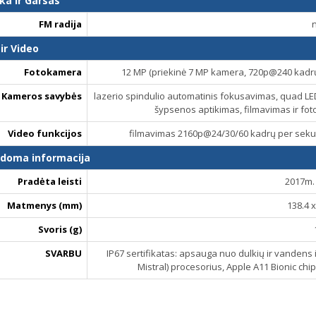
ka ir Garsas
FM radija
ir Video
Fotokamera
12 MP (priekinė 7 MP kamera, 720p@240 kadr
Kameros savybės
lazerio spindulio automatinis fokusavimas, quad LED 
šypsenos aptikimas, filmavimas ir f
Video funkcijos
filmavimas 2160p@24/30/60 kadrų per sek
ldoma informacija
Pradėta leisti
2017m. 
Matmenys (mm)
138.4 x
Svoris (g)
SVARBU
IP67 sertifikatas: apsauga nuo dulkių ir vandens 
Mistral) procesorius, Apple A11 Bionic chi