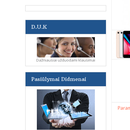
D.U.K
Dažniausiai užduodami klausimai
Pasiūlymai Didmenai
Param