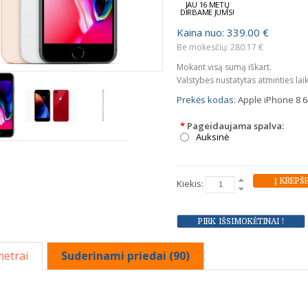
JAU 16 METŲ
DIRBAME JUMS!
Kaina nuo: 339.00 €
Be mokesčių: 280.17 €
Mokant visą sumą iškart.
Valstybės nustatytas atminties lai
Prekės kodas:
Apple iPhone 8 
*
Pageidaujama spalva:
Auksinė
Kiekis:
etrai
Suderinami priedai (90)