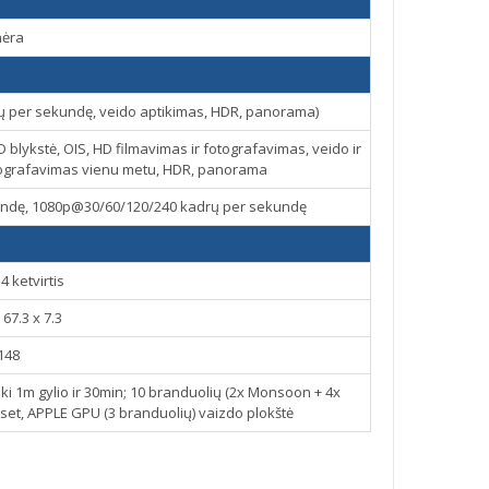
nėra
ų per sekundę, veido aptikimas, HDR, panorama)
blykstė, OIS, HD filmavimas ir fotografavimas, veido ir
otografavimas vienu metu, HDR, panorama
undę, 1080p@30/60/120/240 kadrų per sekundę
4 ketvirtis
 67.3 x 7.3
148
iki 1m gylio ir 30min; 10 branduolių (2x Monsoon + 4x
pset, APPLE GPU (3 branduolių) vaizdo plokštė