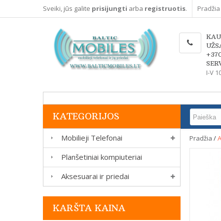
Sveiki, jūs galite
prisijungti
arba
registruotis
.
Pradžia
KAU
UŽS
+37
SERV
I-V 1
KATEGORIJOS
Mobilieji Telefonai
Pradžia
/
A
Planšetiniai kompiuteriai
Aksesuarai ir priedai
KARŠTA KAINA