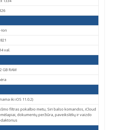
 x 1334
326
i-Ion
1821
 14 val.
 2 GB RAM
nėra
nama iki iOS 11.0.2)
iukšmo filtras pokalbio metu, Siri balso komandos, iCloud
emėlapiai, dokumentų peržiūra, paveikslėlių ir vaizdo
edaktorius