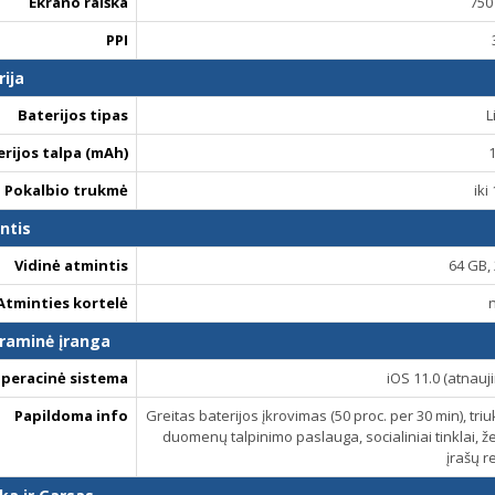
Ekrano raiška
750
PPI
rija
Baterijos tipas
L
erijos talpa (mAh)
Pokalbio trukmė
iki
ntis
Vidinė atmintis
64 GB,
Atminties kortelė
raminė įranga
peracinė sistema
iOS 11.0 (atnauji
Papildoma info
Greitas baterijos įkrovimas (50 proc. per 30 min), tr
duomenų talpinimo paslauga, socialiniai tinklai, ž
įrašų r