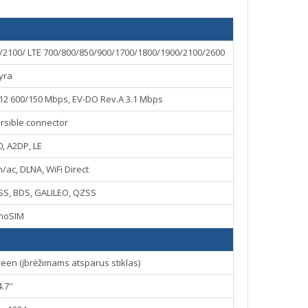
2100/ LTE 700/800/850/900/1700/1800/1900/2100/2600
yra
t12 600/150 Mbps, EV-DO Rev.A 3.1 Mbps
ersible connector
0, A2DP, LE
n/ac, DLNA, WiFi Direct
SS, BDS, GALILEO, QZSS
noSIM
reen (įbrėžimams atsparus stiklas)
4.7''