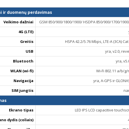
ai ir duomenų perdavimas
Veikimo dažniai
GSM 850/900/1800/1900/ HSDPA 850/900/1700/1900/
4G (LTE)
Greitis
HSPA 42.2/5.76 Mbps, LTE-A (3CA) Ca
USB
yra, v2.0, rev
Bluetooth
yra, v5.
WLAN (wi-fi)
Wi-Fi 802.11 a/b/g/
Navigacija
yra, A-GPS ir GLONA
SIM jungtis
na
nas
Ekrano tipas
LED IPS LCD capacitive touchsc
ano dydis (coliais)