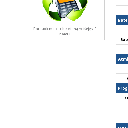
Bate
Parduok mobilųjį telefoną neišėjęs iš
namų!
Bat
Atmi
Prog
O