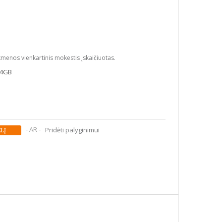
kmenos vienkartinis mokestis įskaičiuotas.
64GB
- AR -
Pridėti palyginimui