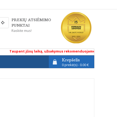
PREKIŲ ATSIĖMIMO
PUNKTAI
Raskite mus!
Taupant jūsų laiką, užsakymus rekomenduojame atlikti renkantis 
Krepšelis
0 prekė(s) - 0.00 €