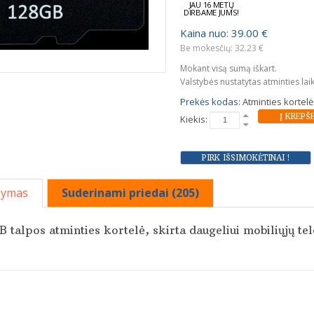
JAU 16 METŲ
DIRBAME JUMS!
Kaina nuo: 39.00 €
Be mokesčių: 32.23 €
Mokant visą sumą iškart.
Valstybės nustatytas atminties lai
Prekės kodas:
Atminties kortel
Kiekis:
šymas
Suderinami priedai (205)
B talpos atminties kortelė, skirta daugeliui mobiliųjų te