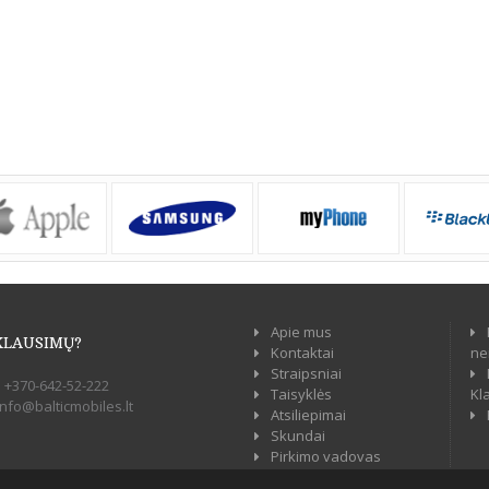
Apie mus
KLAUSIMŲ?
Kontaktai
ne
Straipsniai
:
+370-642-52-222
Taisyklės
Kl
info@balticmobiles.lt
Atsiliepimai
Skundai
Pirkimo vadovas