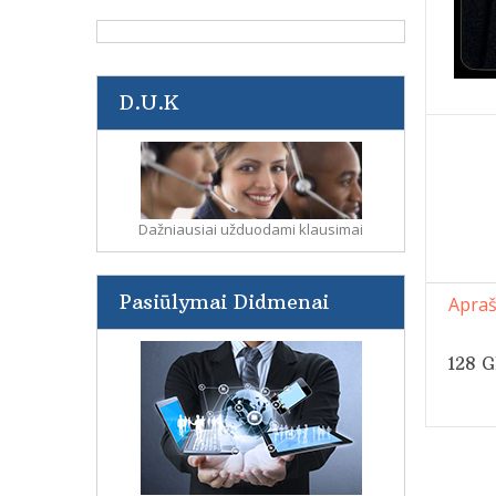
D.U.K
Dažniausiai užduodami klausimai
Pasiūlymai Didmenai
Apra
128 G