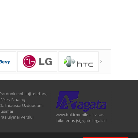
Parduok mobilųjį telefoną
išėjęs iš namų
Dažniausiai Užduodami
ausimai
www.balticmobiles.lt visas
Pasiūlymai Verslui
laikmenas įsigyjate legaliai!