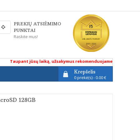
PREKIŲ ATSIĖMIMO
PUNKTAI
Raskite mus!
Taupant jūsų laiką, užsakymus rekomenduojame atlikti renkantis
Krepšelis
0 prekė(s) - 0.00 €
icroSD 128GB