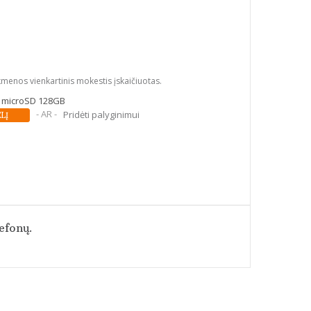
kmenos vienkartinis mokestis įskaičiuotas.
ė microSD 128GB
- AR -
Pridėti palyginimui
lefonų.