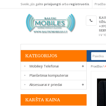
Sveiki, jūs galite
prisijungti
arba
registruotis
.
Pradžia
KAU
UŽS
+37
SERV
I-V 1
KATEGORIJOS
Mobilieji Telefonai
Pradžia
/
A
Planšetiniai kompiuteriai
Aksesuarai ir priedai
KARŠTA KAINA