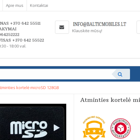
Apie mus
Kontaktai
NAS +370 642 55511
AKYMAI
Klauskite mūsų!
064252222
ISAS +370 642 55522
0:30 - 18:00 val.
tminties kortelė microSD 128GB
Atminties kortelė m