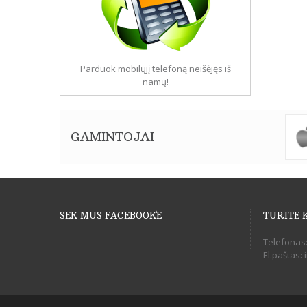
Parduok mobilųjį telefoną neišėjęs iš
namų!
GAMINTOJAI
SEK MUS FACEBOOK`E
TURITE 
Telefonas
El.paštas: 